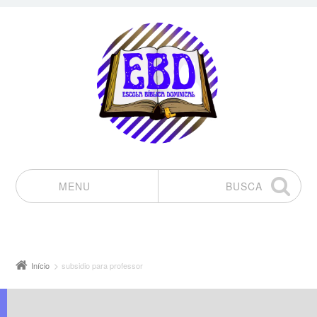
MENU
BUSCA
Pular para o conteúdo
Início
subsidio para professor