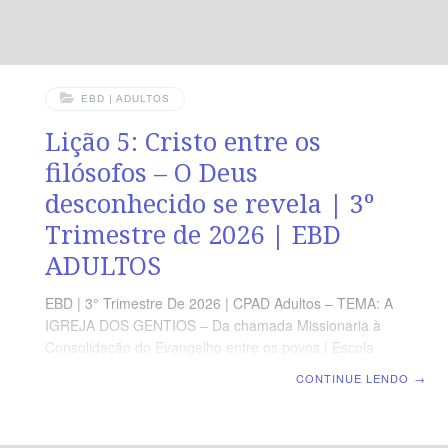
EBD | ADULTOS
Lição 5: Cristo entre os
filósofos – O Deus
desconhecido se revela | 3º
Trimestre de 2026 | EBD
ADULTOS
EBD | 3° Trimestre De 2026 | CPAD Adultos – TEMA: A
IGREJA DOS GENTIOS – Da chamada Missionaria à
Consolidação do Evangelho entre os povos | Escola
Biblica Dominical | Lição 5: Cristo entre os filósofos – O
CONTINUE LENDO
→
Deus desconhecido se revela TEXTO ÁUREO “Mas
Deus, não tendo em conta os tempos da ignorância,
anuncia agora a todos os homens, em todo lugar, que