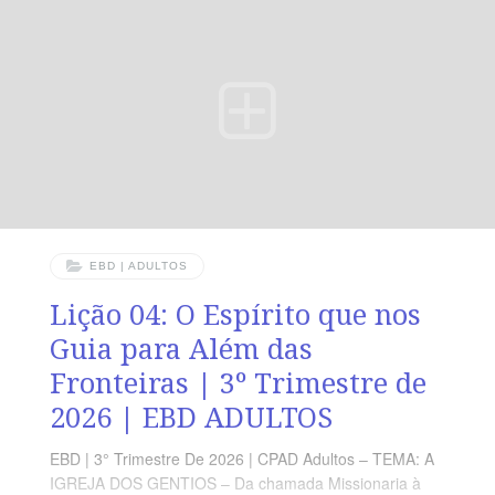
se arrependam.” (At 17.30). VERDADE PRÁTICA A obra
evangelística floresce quando o coração, sensível ao
Espírito, discerne os tempos e proclama com ousadia a
graça salvadora de Cristo. LEITURA DIÁRIA Segunda
—
EBD | ADULTOS
Lição 04: O Espírito que nos
Guia para Além das
Fronteiras | 3º Trimestre de
2026 | EBD ADULTOS
EBD | 3° Trimestre De 2026 | CPAD Adultos – TEMA: A
IGREJA DOS GENTIOS – Da chamada Missionaria à