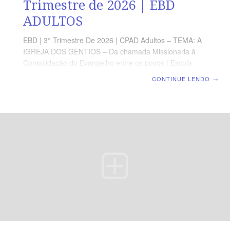
Trimestre de 2026 | EBD
ADULTOS
EBD | 3° Trimestre De 2026 | CPAD Adultos – TEMA: A
IGREJA DOS GENTIOS – Da chamada Missionaria à
Consolidação do Evangelho entre os povos | Escola
Biblica Dominical | Lição 3: A Graça que alcança todas
CONTINUE LENDO
→
as Nações TEXTO ÁUREO “Porque pela graça sois
salvos, por meio da fé; e isso não vem de vós; é dom de
Deus.” (Ef 2.8). VERDADE PRÁTICA É pela graça que
somos alcançados, perdoados e reconciliados com
Deus. LEITURA DIÁRIA Segunda — At 15.11 A
salvação é afirmada como obra exclusiva da graça do
Senhor JesusTerça — At 10.44-48 Deus