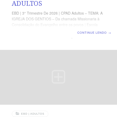
ADULTOS
EBD | 3° Trimestre De 2026 | CPAD Adultos – TEMA: A
IGREJA DOS GENTIOS – Da chamada Missionaria à
Consolidação do Evangelho entre os povos | Escola
Biblica Dominical | Lição 07: Quando o Espírito Sopra
CONTINUE LENDO
→
em Éfeso TEXTO ÁUREO “Assim, a palavra do Senhor
crescia poderosamente e prevalecia.” (At 19.20).
VERDADE PRÁTICA Onde o Espírito Santo é
derramado, a Palavra é confirmada com poder, o
pecado é confrontado, e vidas, famílias e cidades são
transformadas. LEITURA DIÁRIA Segunda — At 19.1-6
O derramamento do Espírito conduz o crente à
plenitude da féTerça — At 19.8-10 A
EBD | ADULTOS