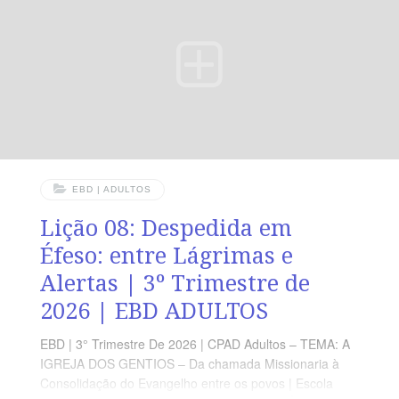
real com Cristo é chamado a testemunhar dEle com
fidelidade, mesmo em meio à oposição e ao sofrimento.
LEITURA DIÁRIA Segunda — At 22.14,15 Deus chama
seus servos para
EBD | ADULTOS
Lição 08: Despedida em
Éfeso: entre Lágrimas e
Alertas | 3º Trimestre de
2026 | EBD ADULTOS
EBD | 3° Trimestre De 2026 | CPAD Adultos – TEMA: A
IGREJA DOS GENTIOS – Da chamada Missionaria à
Consolidação do Evangelho entre os povos | Escola