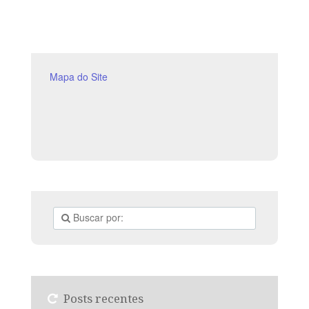
para a glória de Deus. LEITURA DIÁRIA Segunda – At
1.8 Sem o Espírito Santo
Mapa do Site
Posts recentes