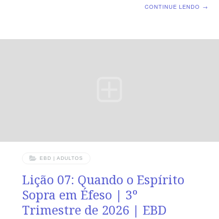
Biblica Dominical | Lição 08: Despedida em Éfeso: entre
CONTINUE LENDO
→
Lágrimas e Alertas TEXTO ÁUREO “Olhai, pois, por vós
e por todo o rebanho sobre que o Espírito Santo vos
constituiu bispos, para apascentardes a igreja de Deus,
que ele resgatou com o seu próprio sangue.” (At 20.28).
VERDADE PRÁTICA A Igreja é preservada quando
líderes vigilantes cuidam do rebanho com fidelidade à
Palavra e submissão ao Espírito Santo. LEITURA
DIÁRIA
EBD | ADULTOS
Lição 07: Quando o Espírito
Sopra em Éfeso | 3º
Trimestre de 2026 | EBD