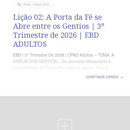
EBD | ADULTOS
Lição 02: A Porta da Fé se
Abre entre os Gentios | 3º
Trimestre de 2026 | EBD
ADULTOS
EBD | 3° Trimestre De 2026 | CPAD Adultos – TEMA: A
IGREJA DOS GENTIOS – Da chamada Missionaria à
Consolidação do Evangelho entre os povos | Escola
Biblica Dominical | Lição 02: A Porta da Fé se Abre
CONTINUE LENDO
→
entre os Gentios TEXTO ÁUREO “Porque o Senhor
assim no-lo mandou: Eu te pus para luz dos gentios,
para que sejas de salvação até aos confins da terra.” (At
13.47). VERDADE PRÁTICA O propósito de Deus é que
o Evangelho alcance todas as nações, revelando seu
eterno desejo de salvar a todos. LEITURA DIÁRIA
Segunda — At 1.8 A missão