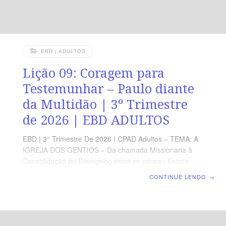
EBD | ADULTOS
Lição 09: Coragem para
Testemunhar – Paulo diante
da Multidão | 3º Trimestre
de 2026 | EBD ADULTOS
EBD | 3° Trimestre De 2026 | CPAD Adultos – TEMA: A
IGREJA DOS GENTIOS – Da chamada Missionaria à
Consolidação do Evangelho entre os povos | Escola
Biblica Dominical | Lição 09: Coragem para
CONTINUE LENDO
→
Testemunhar – Paulo diante da Multidão TEXTO
ÁUREO “Porque hás de ser sua testemunha para com
todos os homens do que tens visto e ouvido.” (At 22.15).
VERDADE PRÁTICA Todo aquele que teve um encontro