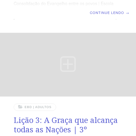
Consolidação do Evangelho entre os povos | Escola
Biblica Dominical | Lição 04: O Espírito que nos Guia
CONTINUE LENDO
→
para Além das Fronteiras TEXTO ÁUREO “De sorte que
as igrejas eram confirmadas na fé e cada dia cresciam
em número.” (At 16.5). VERDADE PRÁTICA O Espírito
Santo não apenas guia o cristão em seus passos, mas
também o impede de avançar quando isso não está em
acordo com a vontade de Deus. LEITURA DIÁRIA
Segunda — At 15.39,40; 16.1
EBD | ADULTOS
Lição 3: A Graça que alcança
todas as Nações | 3º