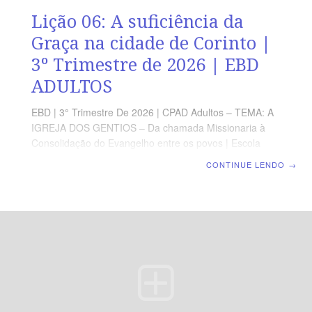
Lição 06: A suficiência da
Graça na cidade de Corinto |
3º Trimestre de 2026 | EBD
ADULTOS
EBD | 3° Trimestre De 2026 | CPAD Adultos – TEMA: A
IGREJA DOS GENTIOS – Da chamada Missionaria à
Consolidação do Evangelho entre os povos | Escola
Biblica Dominical | Lição 06: A suficiência da Graça na
CONTINUE LENDO
→
cidade de Corinto TEXTO ÁUREO “Porque eu sou
contigo, e ninguém lançará mão de ti para te fazer mal,
pois tenho muito povo nesta cidade.” (At 18.10).
VERDADE PRÁTICA A graça de Deus é suficiente para
sustentar o crente em meio às adversidades. LEITURA
DIÁRIA Segunda — At 18.1-4 A luz do Evangelho
resplandece em ambientes desafiadoresTerça — 1Co
2.3-5