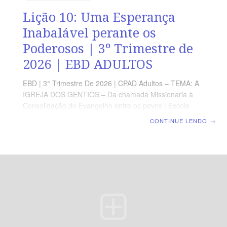
Lição 10: Uma Esperança
Inabalável perante os
Poderosos | 3º Trimestre de
2026 | EBD ADULTOS
EBD | 3° Trimestre De 2026 | CPAD Adultos – TEMA: A
IGREJA DOS GENTIOS – Da chamada Missionaria à
Consolidação do Evangelho entre os povos | Escola
Biblica Dominical | Lição 10: Uma Esperança Inabalável
CONTINUE LENDO
→
perante os Poderosos TEXTO ÁUREO “E, por isso,
procuro sempre ter uma consciência sem ofensa, tanto
para com Deus como para com os homens.” (At 24.16).
VERDADE PRÁTICA A fidelidade ao Evangelho se
expressa em uma consciência irrepreensível diante de
Deus e dos homens. LEITURA DIÁRIA Segunda — At
24.4,5 A fidelidade ao Evangelho pode gerar acusações
injustasTerça — At 24.10-13 Uma