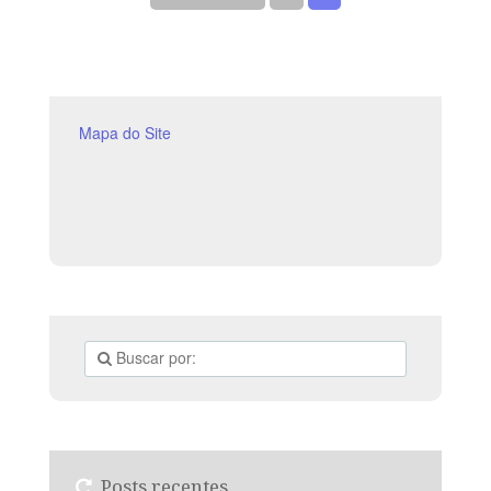
LIÇÃO Jeremias foi escolhido e separado para exercer
o ministério profético desde o ventre de sua mãe.
LEITURA SEMANAL SEGUNDA – Sl
Mapa do Site
Posts recentes