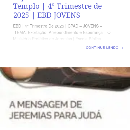
Templo | 4° Trimestre de
2025 | EBD JOVENS
EBD | 4° Trimestre De 2025 | CPAD – JOVENS –
TEMA: Exortação, Arrependimento e Esperança – O
Ministério Profético de Jeremias | Escola Bíblica
Dominical | Lição 03: O Sermão Do Templo TEXTO
CONTINUE LENDO
→
PRINCIPAL “Põe-te à porta da Casa do SENHOR, e
proclama ali esta palavra, e dize: Ouvi a palavra do
SENHOR, todos de Judá, vós os que entrais por estas
portas, para adorardes ao SENHOR.” (Jr 7.2) RESUMO
DA LIÇÃO A justiça divina é reafirmada na exortação
feita, tanto ao povo de Judá quanto à liderança política
e religiosa. LEITURA SEMANAL SEGUNDA-FEIRA