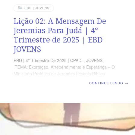
EBD | JOVENS
Lição 02: A Mensagem De
Jeremias Para Judá | 4°
Trimestre de 2025 | EBD
JOVENS
EBD | 4° Trimestre De 2025 | CPAD – JOVENS –
TEMA: Exortação, Arrependimento e Esperança – O
Ministério Profético de Jeremias | Escola Bíblica
Dominical | Lição 02: A Mensagem De Jeremias Para
CONTINUE LENDO
→
Judá TEXTO PRINCIPAL Ouvi a palavra do SENHOR, ó
casa de Jacó e todas as famílias da casa de Israel.” (Jr
2.4) RESUMO DA LIÇÃO Jeremias chama Judá ao
arrependimento e alerta sobre a disciplina que
receberia como fruto da desobediência e afastamento
de Deus. LEITURA SEMANAL SEGUNDA – Dt 32.7-12
Deus santificou IsraelTERÇA – Ez 18.1-32 Deus insiste
no arrependimento