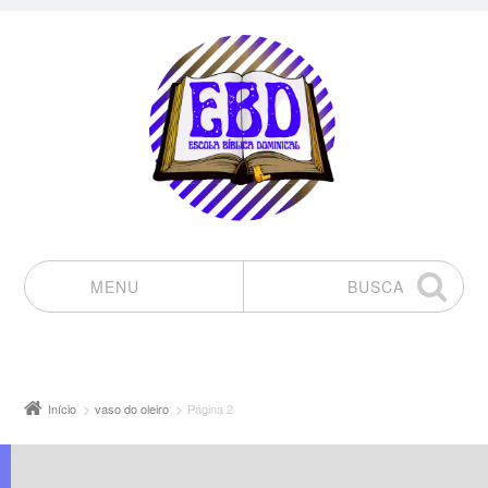
MENU
BUSCA
Pular para o conteúdo
Início
vaso do oleiro
Página 2