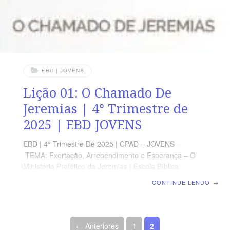
EBD | JOVENS
Lição 01: O Chamado De
Jeremias | 4° Trimestre de
2025 | EBD JOVENS
EBD | 4° Trimestre De 2025 | CPAD – JOVENS –
TEMA: Exortação, Arrependimento e Esperança – O
Ministério Profético de Jeremias | Escola Bíblica
Dominical | Lição 01: O Chamado De Jeremias TEXTO
CONTINUE LENDO
→
PRINCIPAL “Assim veio a mim a palavra do SENHOR,
dizendo: Antes que eu te formasse no ventre, eu te
conheci; e, antes que saísses da madre, te santifiquei e
Paginação de posts
às nações te dei por profeta.” (Jr 1.4,5) RESUMO DA
← Anteriores
1
2