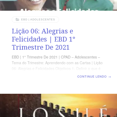
EBD | ADOLESCENTES
Lição 06: Alegrias e
Felicidades | EBD 1°
Trimestre De 2021
EBD | 1° Trimestre De 2021 | CPAD – Adolescentes –
Tema do Trimestre: Aprendendo com as Cartas | Lição
06: Alegrias e Felicidades Objetivos 1- Definir o que é
alegria; 2- Mostrar que a alegria cristã não deve estar
CONTINUE LENDO
→
baseada em circunstâncias; 3- Enfatizar o
contentamento como forma de triunfo sobre todas as
coisas. TEXTO BÍBLICO Filipenses 4:4-13 4 – Alegrem-
se sempre no Senhor. Novamente direi: alegrem-se! 5 –
Seja a amabilidade de vocês conhecida por todos. Perto
está o Senhor. 6 – Não andem ansiosos por coisa
alguma, mas