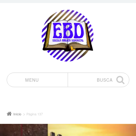
MENU
BUSCA
Pular para o conteúdo
Início
Página 137