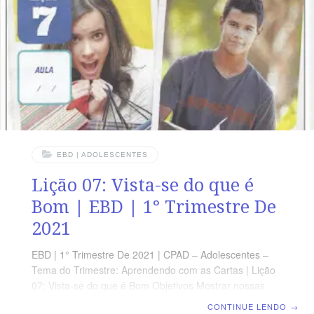
Afora o suplemento do professor, todo o conteúdo de
cada lição é igual para alunos e mestres, inclusive o
número da página. ORIENTAÇÃO PEDAGÓGICA Em
Josué 9 há
EBD | ADOLESCENTES
Lição 07: Vista-se do que é
Bom | EBD | 1° Trimestre De
2021
EBD | 1° Trimestre De 2021 | CPAD – Adolescentes –
Tema do Trimestre: Aprendendo com as Cartas | Lição
07: Vista-se do que é Bom Objetivos Mostrar nossas
novas condições em Cristo; Destacar a necessidade de
CONTINUE LENDO
→