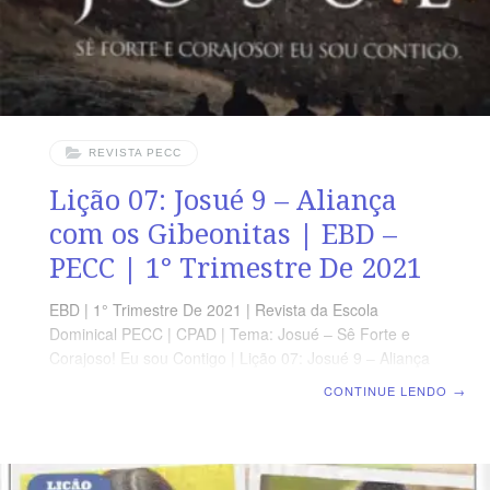
REVISTA PECC
Lição 07: Josué 9 – Aliança
com os Gibeonitas | EBD –
PECC | 1° Trimestre De 2021
EBD | 1° Trimestre De 2021 | Revista da Escola
Dominical PECC | CPAD | Tema: Josué – Sê Forte e
Corajoso! Eu sou Contigo | Lição 07: Josué 9 – Aliança
com os Gibeonitas OBJETIVOS Não menosprezar as
CONTINUE LENDO
→
estratégias do inimigo, mas procurar conhecê-las.
Saber consultar sempre o Senhor para conhecer a Sua
vontade. Contentar-se em andar sempre na vontade de
Deus SUPLEMENTO EXCLUSIVO DO PROFESSOR