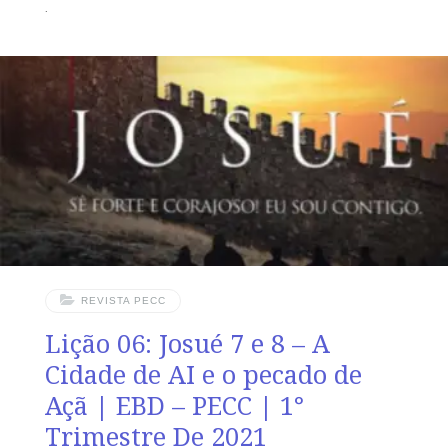
pensarmos nas coisas do céu; Reafirmar o
compromisso que devemos ter com a santidade TEXTO
BÍBLICO Colossenses 3. 1-16 1 PORTANTO, se já
ressuscitastes com Cristo, buscai as coisas que são de
cima, onde Cristo está assentado à destra de Deus. 2
Pensai nas coisas que são de cima, e não nas que são
REVISTA PECC
Lição 06: Josué 7 e 8 – A
Cidade de AI e o pecado de
Açã | EBD – PECC | 1°
Trimestre De 2021