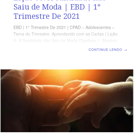
Saiu de Moda | EBD | 1°
Trimestre De 2021
EBD | 1° Trimestre De 2021 | CPAD – Adolescentes –
Tema do Trimestre: Aprendendo com as Cartas | Lição
8- A Santidade não Saiu de Moda Objetivos 1- Mostrar
que ser santo não é uma opção para os cristãos, mas
CONTINUE LENDO
→
um mandamento; 2- Destacar o interesse de Deus em
nossa santificação; 3- Explicar que o “ficar” não tem
nada a ver com o jovem cristão. TEXTO BÍBLICO 1
Tessalonicenses 4,1-7 Destaque “Deus não nos
chamou para vivermos na imoralidade, mas para
sermos completamente dedicados a ele.” (1 Ts 4.7)
LEITURA