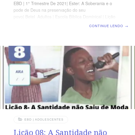
EBD | 1° Trimestre De 2021| Ester: A Soberania e o
pode de Deus na preservação do seu
povo| Betel Adultos | Escola Bíblica Dominical | Lição
08: A Ousadia do Cristão diante dos Infortúnios
CONTINUE LENDO
→
OBJETIVOS DA LIÇÃO Mostrar que devemos ser
ousados. Explicar que para Deus nada é impossível.
Destacar as vantagens de se fazer um planejamento.
TEXTO ÁUREO “Então o rei lhe disse: Que é o que
tens, rainha Ester, ou qual é a tua petição? Até metade
do reino se te dará.” Ester 5.3 VERDADE APLICADA A
ousadia do cristão
EBD | ADOLESCENTES
Lição 08: A Santidade não