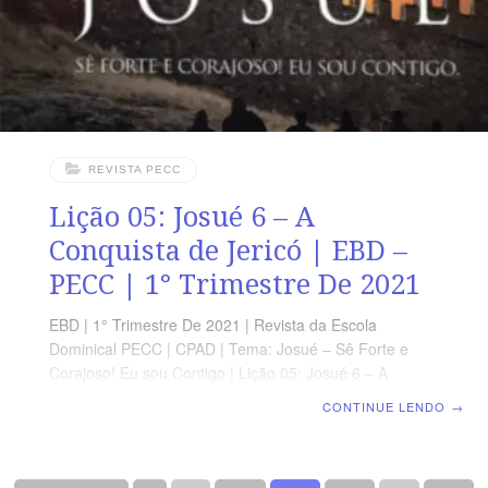
REVISTA PECC
Lição 05: Josué 6 – A
Conquista de Jericó | EBD –
PECC | 1° Trimestre De 2021
EBD | 1° Trimestre De 2021 | Revista da Escola
Dominical PECC | CPAD | Tema: Josué – Sê Forte e
Corajoso! Eu sou Contigo | Lição 05: Josué 6 – A
Conquista de Jericó OBJETIVOS • Perceber que tudo
CONTINUE LENDO
→
conspira va contra o povo de Deus. • Viver uma vida de
obediência. • Compreender que o Deus da promessa é
o mesmo da conquista SUPLEMENTO EXCLUSIVO DO