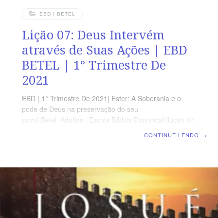
EBD | BETEL
Lição 07: Deus Intervém
através de Suas Ações | EBD
BETEL | 1° Trimestre De
2021
EBD | 1° Trimestre De 2021| Ester: A Soberania e o
pode de Deus na preservação do seu
povo| Betel Adultos | Escola Bíblica Dominical |Lição 07:
Deus Intervém através de Suas Ações. TEXTO ÁUREO
CONTINUE LENDO
→
“E invoca-me no dia da angústia; eu te livrarei, e tu me
glorificarás”. (Salmos 50.15) VERDADE APLICADA Ester
não se corrompeu com o sistema e, apesar de estar
intimamente inserida nele, continuou fiel a Deus e ao
seu povo. OBJETIVOS DA LIÇÃO Entender que a única
alegria está no Senhor. Destacar que o verdadeiro
refúgio está em Deus.