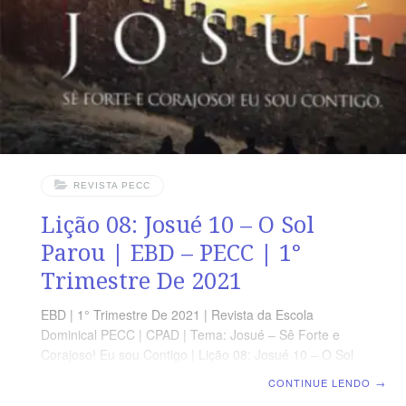
REVISTA PECC
Lição 08: Josué 10 – O Sol
Parou | EBD – PECC | 1°
Trimestre De 2021
EBD | 1° Trimestre De 2021 | Revista da Escola
Dominical PECC | CPAD | Tema: Josué – Sê Forte e
Corajoso! Eu sou Contigo | Lição 08: Josué 10 – O Sol
Parou OBJETIVOS • Perceber a importância ter uma fé
CONTINUE LENDO
→
consistente. • Entender que Deus está sempre no