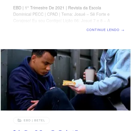
EBD | 1° Trimestre De 2021 | Revista da Escola
Dominical PECC | CPAD | Tema: Josué – Sê Forte e
Corajoso! Eu sou Contigo| Lição 06: Josué 7 e 8 – A
Cidade de AI e o pecado de Açã OBJETIVOS Entender
CONTINUE LENDO
→
que o pecado tem consequências. Mostrar que o amor
de Deus não o impede de agir com justiça. Aprender
que, se há arrependimento, pode haver também
misericórdia. SUPLEMENTO EXCLUSIVO DO
PROFESSOR Afora o suplemento do professor, todo o
conteúdo de cada lição é igual para alunos e mestres,
inclusive o número
EBD | BETEL