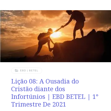
controle de tudo. • Mostrar que ações radicais às vezes
não necessárias. SUPLEMENTO EXCLUSIVO DO
PROFESSOR Afora o suplemento do professor, todo o
conteúdo de cada lição é igual para alunos e mestres,
inclusive o número da página. ORIENTAÇÃO
PEDAGÓGICA Em Josué 10 há
EBD | BETEL
Lição 08: A Ousadia do
Cristão diante dos
Infortúnios | EBD BETEL | 1°
Trimestre De 2021