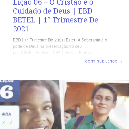
Lição 06 – O Cristão e o
Cuidado de Deus | EBD
BETEL | 1° Trimestre De
2021
EBD | 1° Trimestre De 2021| Ester: A Soberania e o
pode de Deus na preservação do seu
povo| Betel Adultos | CPAD |Escola Bíblica
Dominical |Lição 06: O Cristão e o Cuidado de Deus
CONTINUE LENDO
→
TEXTO ÁUREO “Porque, se de todo te calares neste
tempo, socorro e livramento de outra parte virá para os
judeus, mas tu e a casa de teu pai perecereis; e quem
sabe se para tal tempo como este chegaste a este
reino?” Ester 4.14 VERDADE APLICADA O caráter da
rainha Ester ensina como submeter-se à vontade de
Deus e