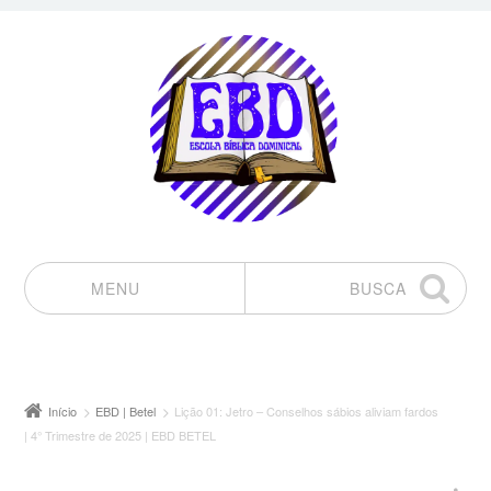
MENU
BUSCA
Pular para o conteúdo
Início
EBD | Betel
Lição 01: Jetro – Conselhos sábios aliviam fardos
| 4° Trimestre de 2025 | EBD BETEL