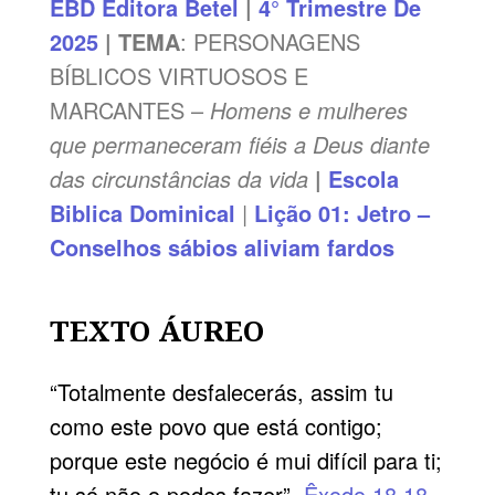
EBD
Editora Betel
|
4° Trimestre De
2025
|
TEMA
: PERSONAGENS
BÍBLICOS VIRTUOSOS E
MARCANTES –
Homens e mulheres
que permaneceram fiéis a Deus diante
das circunstâncias da vida
|
Escola
Biblica Dominical
|
Lição 01: Jetro –
Conselhos sábios aliviam fardos
TEXTO ÁUREO
“Totalmente desfalecerás, assim tu
como este povo que está contigo;
porque este negócio é mui difícil para ti;
tu só não o podes fazer”.
Êxodo 18.18
.