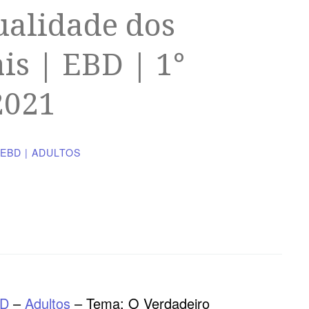
ualidade dos
is | EBD | 1°
2021
EBD | ADULTOS
AD
–
Adultos
– Tema: O Verdadeiro