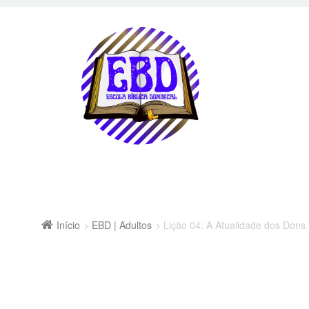
Início
EBD | Adultos
Lição 04: A Atualidade dos Dons 