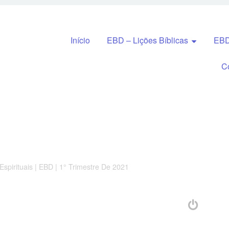
Pular para o conteúdo
Início
EBD – Lições Bíblicas
EBD
C
Espirituais | EBD | 1° Trimestre De 2021