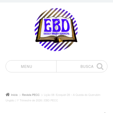
MENU
BUSCA
Pular para o conteúdo
Início
Revista PECC
Lição 08: Ezequiel 28 – A Queda do Querubim
Ungido | 1º Trimestre de 2026 | EBD PECC