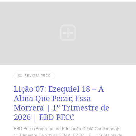
guia de estudo e leitura complementar, mas não
substitui a leitura da Bíblia Professor(a), esta lição usa a
figura do rei de Tiro para tratar
REVISTA PECC
Lição 07: Ezequiel 18 – A
Alma Que Pecar, Essa
Morrerá | 1º Trimestre de
2026 | EBD PECC
EBD Pecc (Programa de Educação Cristã Continuada) |
1° Trimestre De 2026 | TEMA: EZEQUIEL – O Atalaia de