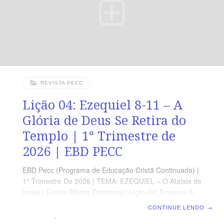
REVISTA PECC
Lição 04: Ezequiel 8-11 – A
Glória de Deus Se Retira do
Templo | 1° Trimestre de
2026 | EBD PECC
EBD Pecc (Programa de Educação Cristã Continuada) |
1° Trimestre De 2026 | TEMA: EZEQUIEL – O Atalaia de
Israel | Escola Bíblica Dominical | Lição 04: Ezequiel 8-
11 – A Glória de Deus Se Retira do Templo
CONTINUE LENDO
→
ORIENTAÇÃO PEDAGÓGICA Em Ezequiel 8 a 11 há 76