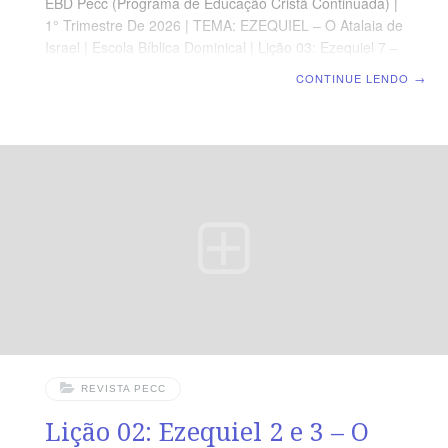
EBD Pecc (Programa de Educação Cristã Continuada) |
1° Trimestre De 2026 | TEMA: EZEQUIEL – O Atalaia de
Israel | Escola Bíblica Dominical | Lição 03: Ezequiel 7 –
O Fim Vem Sobre Jerusalém e Israel ORIENTAÇÃO
CONTINUE LENDO
→
PEDAGÓGICA Em Ezequiel 7 há 75 versos. Sugerimos
começar a aula lendo, com os alunos, Ezequiel 7,1-27
(5 a 7 min.), A revista funciona como guia de estudo e
leitura complementar, mas não substitui a leitura da
Bíblia. Professor(a), a mensagem desta lição é grave e
urgente. Comece
REVISTA PECC
Lição 02: Ezequiel 2 e 3 – O