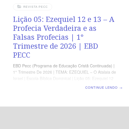
REVISTA PECC
Lição 05: Ezequiel 12 e 13 – A
Profecia Verdadeira e as
Falsas Profecias | 1°
Trimestre de 2026 | EBD
PECC
EBD Pecc (Programa de Educação Cristã Continuada) |
1° Trimestre De 2026 | TEMA: EZEQUIEL – O Atalaia de
Israel | Escola Bíblica Dominical | Lição 05: Ezequiel 12
e 13 – A Profecia Verdadeira e as Falsas Profecias
CONTINUE LENDO
→
ORIENTAÇÃO PEDAGÓGICA Em Ezequiel 12 e 13 há
51 versos. Sugerimos começar a aula lendo, com os
alunos, Ezequiel 12.21-28 (5 a 7 min). A revista
funciona como guia de estudo e leitura complementar,
mas não substitui a leitura da Bíblia. Esta lição deve nos
alertar para