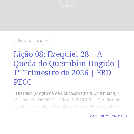
REVISTA PECC
Lição 08: Ezequiel 28 – A
Queda do Querubim Ungido |
1º Trimestre de 2026 | EBD
PECC
EBD Pecc (Programa de Educação Cristã Continuada) |
1° Trimestre De 2026 | TEMA: EZEQUIEL – O Atalaia de
Israel | Escola Bíblica Dominical | Lição 08: Ezequiel 28
– A Queda do Querubim Ungido ORIENTAÇÃO
CONTINUE LENDO
→
PEDAGÓGICA Em Ezequiel 26 há 26 versos.
Sugerimos começar a aula lendo, com os alunos,
Ezequiel 28.1-17 (5 a 7? min). A revista funciona como