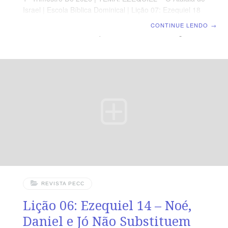
Israel | Escola Bíblica Dominical | Lição 07: Ezequiel 18
– A Alma Que Pecar, Essa Morrerá ORIENTAÇÃO
CONTINUE LENDO
→
PEDAGÓGICA Em Ezequiel 18 há 52 versos. Sugerimos
começar a quia lendo, com os alunos, Ezequiel 181-22
(5 a 7 min.) A revista funciona como guia de estudo e
leitura complementar, mas não substitui a leitura da
Bíblia. Nesta aula, o tema da responsabilidade pessoal
é aprofundado. Professor(a), sua
REVISTA PECC
Lição 06: Ezequiel 14 – Noé,
Daniel e Jó Não Substituem