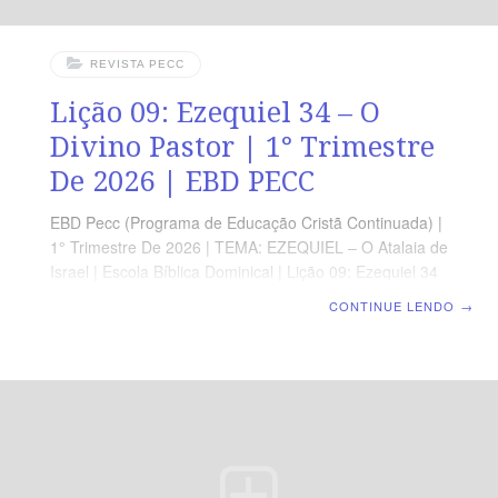
REVISTA PECC
Lição 09: Ezequiel 34 – O
Divino Pastor | 1° Trimestre
De 2026 | EBD PECC
EBD Pecc (Programa de Educação Cristã Continuada) |
1° Trimestre De 2026 | TEMA: EZEQUIEL – O Atalaia de
Israel | Escola Bíblica Dominical | Lição 09: Ezequiel 34
– O Divino Pastor ORIENTAÇÃO PEDAGÓGICA Em
CONTINUE LENDO
→
Ezequiel 34 há 31 versos. Sugerimos começar a aula
lendo, com os alunos, Ezequiel 34.1-17 (5 a 7 min). A
revista funciona como guia de estudo e leitura
complementar, mas não substitui a leitura da Bíblia
Nesta aula, o contraste entre a liderança humana falha
e o cuidado perfeito de