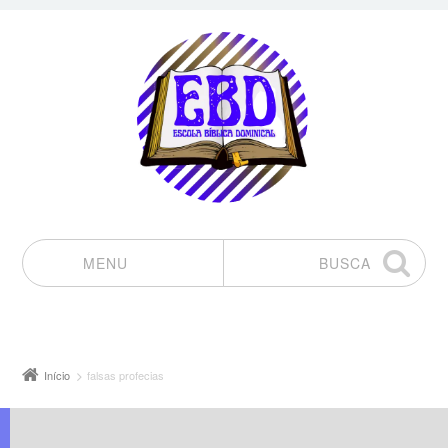
MENU
BUSCA
Pular para o conteúdo
Início
falsas profecias