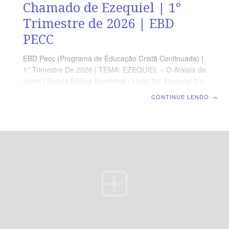
Chamado de Ezequiel | 1°
Trimestre de 2026 | EBD
PECC
EBD Pecc (Programa de Educação Cristã Continuada) |
1° Trimestre De 2026 | TEMA: EZEQUIEL – O Atalaia de
Israel | Escola Bíblica Dominical | Lição 02: Ezequiel 2 e
3 – O Chamado de Ezequiel ORIENTAÇÃO
CONTINUE LENDO
→
PEDAGÓGICA Em Ezequiel 2 e3 há 37 versos.
Sugerimos começar a aula lendo, com os alunos,
Ezequiel 2.1-3.4 (5 a 7 min.). A revista funciona como
guia de estudo e leitura complementar, mas não
substitui a leitura da Bíblia. Nesta segunda lição, o foco
é o chamado divino na