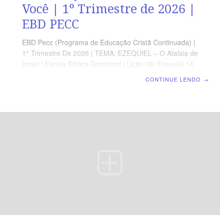
Você | 1º Trimestre de 2026 |
EBD PECC
EBD Pecc (Programa de Educação Cristã Continuada) |
1° Trimestre De 2026 | TEMA: EZEQUIEL – O Atalaia de
Israel | Escola Bíblica Dominical | Lição 06: Ezequiel 14
– Noé, Daniel e Jó Não Substituem Você ORIENTAÇÃO
CONTINUE LENDO
→
PEDAGÓGICA Em Ezequiel 14 a 16, há 94 versos.
Sugerimos começar a aula lendo, com os alunos,
Ezequiel 14.1-23 (5a 7 min). A revista funciona como
guia de estudo e leitura complementar, mas não
substitui a leitura da Bíblia. Professor(a), a lição de hoje
aborda um tema crucial;