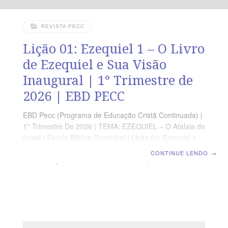
REVISTA PECC
Lição 01: Ezequiel 1 – O Livro
de Ezequiel e Sua Visão
Inaugural | 1° Trimestre de
2026 | EBD PECC
EBD Pecc (Programa de Educação Cristã Continuada) |
1° Trimestre De 2026 | TEMA: EZEQUIEL – O Atalaia de
Israel | Escola Bíblica Dominical | Lição 01: Ezequiel 1 –
O Livro de Ezequiel e Sua Visão Inaugural
CONTINUE LENDO
→
ORIENTAÇÃO PEDAGÓGICA Em Ezequiel 1 há 28
versos, sugerimos começar a aula lendo, com os
alunos, Ezequiel 1.1-14, 26-26 (5 a 7 min.). A revista
funciona como guia de estudo e leitura complementar,
mas não substitui a leitura da Bíblia.Professor(a), é
crucial que você ajude os alunos a