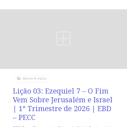
versos. Sugerimos começar a aula lendo, com os
alunos, Ezequiel 10.1-22 (5 a 7 min.). A revista funciona
como guia de estudo e leitura complementar, mas não
substitui a leitura da Bíblia. Nesta aula, a ênfase recai
sobre a
REVISTA PECC
Lição 03: Ezequiel 7 – O Fim
Vem Sobre Jerusalém e Israel
| 1° Trimestre de 2026 | EBD
– PECC