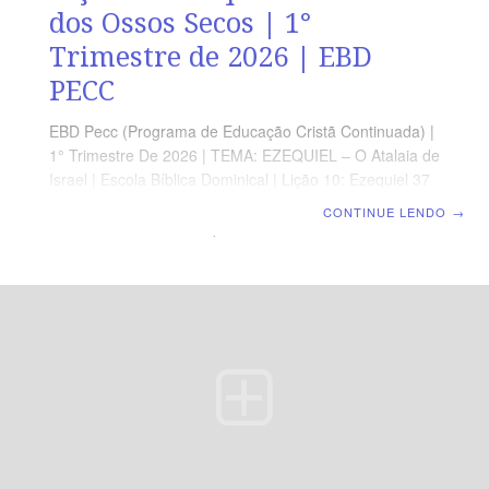
dos Ossos Secos | 1°
Trimestre de 2026 | EBD
PECC
EBD Pecc (Programa de Educação Cristã Continuada) |
1° Trimestre De 2026 | TEMA: EZEQUIEL – O Atalaia de
Israel | Escola Bíblica Dominical | Lição 10: Ezequiel 37
– O Vale dos Ossos Secos ORIENTAÇÃO
CONTINUE LENDO
→
PEDAGÓGICA Em Ezequiel 37.1-14 há 28 versos.
Sugerimos começar a aula lendo, com os alunos,
Ezequiel 37.1-14 (5 a 7min) À revista funciona como
guia de estudo e leitura complementar, mas não
substitui a leitura da Bíblia Professor(a), esta lição trata
de uma das passagens mais conhecidas de Ezequiel e
oferece uma poderosa mensagem de esperança,