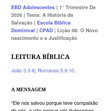
EBD
Adolescentes
| 1° Trimestre De
2026 | Tema: A História da
Salvação |
Escola Biblica
Dominical
|
CPAD
| Lição 08: O Novo
nascimento e a Justificação
LEITURA BÍBLICA
João 3.3-8
;
Romanos 5.9.10
.
A MENSAGEM
“Ele nos salvou porque teve compaixão
de nós, e não porque nós tivéssemos