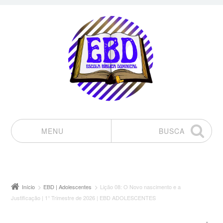
MENU
BUSCA
Pular para o conteúdo
Início
EBD | Adolescentes
Lição 08: O Novo nascimento e a
Justificação | 1° Trimestre de 2026 | EBD ADOLESCENTES