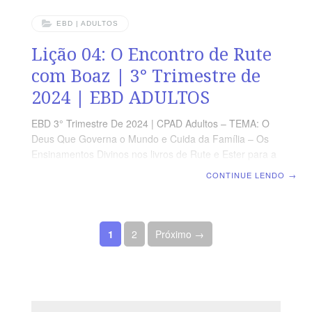
EBD | ADULTOS
Lição 04: O Encontro de Rute
com Boaz | 3° Trimestre de
2024 | EBD ADULTOS
EBD 3° Trimestre De 2024 | CPAD Adultos – TEMA: O
Deus Que Governa o Mundo e Cuida da Família – Os
Ensinamentos Divinos nos livros de Rute e Ester para a
Nossa Geração | Escola Biblica Dominical | Lição 04: O
CONTINUE LENDO
→
Encontro de Rute com Boaz TEXTO ÁUREO “O Senhor
galardoe o teu feito, e seja cumprido o teu galardão do
Senhor, Deus de Israel, sob cujas asas te vieste
Paginação de posts
abrigar.” (Rt 2.12) VERDADE PRÁTICA O verdadeiro e
1
2
Próximo →
puro modelo de bondade é servir uns aos outros de
coração, confiando nafidelidade e justiça de