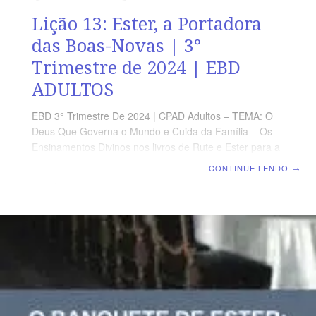
Lição 13: Ester, a Portadora
das Boas-Novas | 3°
Trimestre de 2024 | EBD
ADULTOS
EBD 3° Trimestre De 2024 | CPAD Adultos – TEMA: O
Deus Que Governa o Mundo e Cuida da Família – Os
Ensinamentos Divinos nos livros de Rute e Ester para a
Nossa Geração | Escola Biblica Dominical | Lição 13:
CONTINUE LENDO
→
Ester, a Portadora das Boas-Novas TEXTO ÁUREO “E
para os judeus houve luz, e alegria, e gozo, e honra.”
(Et 8.16) VERDADE PRÁTICA O Senhor é poderoso
para transformar trevas em luz, tristeza em alegria,
angústia em júbilo, humilhação em honra. LEITURA
DIÁRIA Segunda – Et 8.7,8 O decreto do rei Assuero
não podia