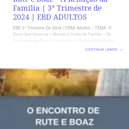
Família | 3° Trimestre de
2024 | EBD ADULTOS
EBD 3° Trimestre De 2024 | CPAD Adultos – TEMA: O
Deus Que Governa o Mundo e Cuida da Família – Os
Ensinamentos Divinos nos livros de Rute e Ester para a
Nossa Geração | Escola Biblica Dominical | Lição 05: O
CONTINUE LENDO
→
Casamento de Rute e Boaz – A Remição da Família
TEXTO ÁUREO “Agora, pois, minha filha, não temas;
tudo quanto disseste te farei, pois toda a cidade do meu
povo sabe que és mulher virtuosa.” (Rt 3.11) VERDADE
PRÁTICA Uma mulher virtuosa tem um valor
incalculável, por seu caráter e sua disposição de