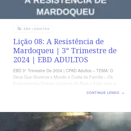
EBD | ADULTOS
Lição 08: A Resistência de
Mardoqueu | 3° Trimestre de
2024 | EBD ADULTOS
EBD 3° Trimestre De 2024 | CPAD Adultos – TEMA: O
Deus Que Governa o Mundo e Cuida da Família – Os
Ensinamentos Divinos nos livros de Rute e Ester para a
Nossa Geração | Escola Biblica Dominical | Lição 08: A
CONTINUE LENDO
→
Resistência de Mardoqueu TEXTO ÁUREO “Então, os
servos do rei, que estavam à porta do rei, disseram a
Mardoqueu: Por que traspassas o mandado do rei?”
(Ester 3.3) VERDADE PRÁTICA Como cristãos, somos
sujeitos a conflitos ético morais e devemos decidir
sempre de acordo com a vontade e a orientação de