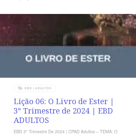
TEXTO ÁUREO “Antes, dá maior graça. Portanto diz:
Deus resiste aos soberbos, mas dá graça aos
humildes.” (Tg 4.6) VERDADE PRÁTICA Devemos nos
conservar humildes, confiando na justiça de Deus, pois
Ele governa a todos, abatendo ou exaltando. LEITURA
DIÁRIA Segunda – Et 1.5-8
EBD | ADULTOS
Lição 06: O Livro de Ester |
3° Trimestre de 2024 | EBD
ADULTOS
EBD 3° Trimestre De 2024 | CPAD Adultos – TEMA: O