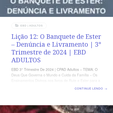
EBD | ADULTOS
Lição 12: O Banquete de Ester
– Denúncia e Livramento | 3°
Trimestre de 2024 | EBD
ADULTOS
EBD 3° Trimestre De 2024 | CPAD Adultos – TEMA: O
Deus Que Governa o Mundo e Cuida da Família – Os
Ensinamentos Divinos nos livros de Rute e Ester para a
Nossa Geração | Escola Biblica Dominical | Lição 12: O
CONTINUE LENDO
→
Banquete de Ester – Denúncia e Livramento TEXTO
ÁUREO “Como ribeiros de águas, assim é o coração do
rei na mão do Senhor; a tudo quanto quer o inclina.” (Pv
21.1) VERDADE PRÁTICA Devemos reconhecer as