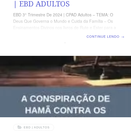
| EBD ADULTOS
EBD 3° Trimestre De 2024 | CPAD Adultos – TEMA: O
Deus Que Governa o Mundo e Cuida da Família – Os
Ensinamentos Divinos nos livros de Rute e Ester para a
Nossa Geração | Escola Biblica Dominical | Lição 10: O
CONTINUE LENDO
→
Plano de Livramento e o Papel de Ester TEXTO ÁUREO
“Porque desde a antiguidade não se ouviu, nem com
ouvidos se percebeu, nem com os olhos se viu um Deus
além de ti, que trabalhe para aquele que nele espera.”
(Is 64.4) VERDADE PRÁTICA É nos momentos
dramáticos da vida que mais aprendemos
EBD | ADULTOS