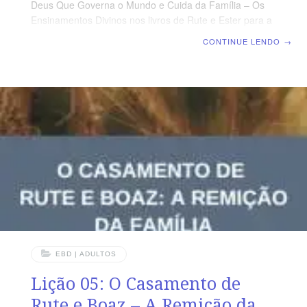
Deus Que Governa o Mundo e Cuida da Família – Os
Ensinamentos Divinos nos livros de Rute e Ester para a
Nossa Geração | Escola Biblica Dominical | Lição 06: O
CONTINUE LENDO
→
Livro de Ester TEXTO ÁUREO “Porque, se de todo te
calares neste tempo, socorro e livramento doutra parte
virá para os judeus, mas tu e a casa de teu pai
perecereis; e quem sabe para tal tempo como este
chegaste a este reino?” (Et 4.14) VERDADE PRÁTICA A
perfeita vontade de Deus é
EBD | ADULTOS
Lição 05: O Casamento de
Rute e Boaz – A Remição da