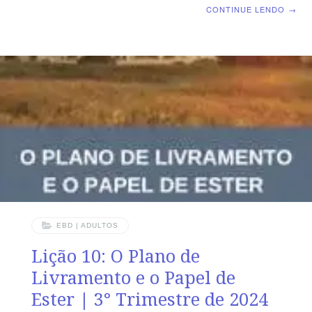
Nossa Geração | Escola Biblica Dominical | Lição 11: A
CONTINUE LENDO
→
Humilhação de Hamã e a Honra de Mardoqueu TEXTO
ÁUREO “E Hamã tomou a veste e o cavalo, e vestiu a
Mardoqueu, e o levou a cavalo pelas ruas da cidade, e
apregoou diante dele: Assim se fará ao homem de cuja
honra o rei se agrada!” (Et 6.11) VERDADE PRÁTICA
Deus abate
EBD | ADULTOS
Lição 10: O Plano de
Livramento e o Papel de
Ester | 3° Trimestre de 2024