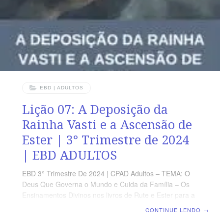
Deus. LEITURA
EBD | ADULTOS
Lição 07: A Deposição da
Rainha Vasti e a Ascensão de
Ester | 3° Trimestre de 2024
| EBD ADULTOS
EBD 3° Trimestre De 2024 | CPAD Adultos – TEMA: O
Deus Que Governa o Mundo e Cuida da Família – Os
Ensinamentos Divinos nos livros de Rute e Ester para a
Nossa Geração | Escola Biblica Dominical | Lição 07: A
CONTINUE LENDO
→
Deposição da Rainha Vasti e a Ascensão de Ester