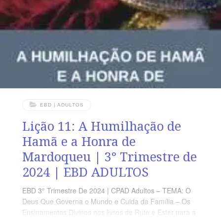
autoridades humanas, mas não podemos atribuir-lhes
um poder acima do que elas têm. Há um Deus no
EBD | ADULTOS
Lição 11: A Humilhação de
Hamã e a Honra de
Mardoqueu | 3° Trimestre de
2024 | EBD ADULTOS
EBD 3° Trimestre De 2024 | CPAD Adultos – TEMA: O
Deus Que Governa o Mundo e Cuida da Família – Os
Ensinamentos Divinos nos livros de Rute e Ester para a