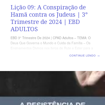
Lição 09: A Conspiração de
Hamã contra os Judeus | 3°
Trimestre de 2024 | EBD
ADULTOS
EBD 3° Trimestre De 2024 | CPAD Adultos – TEMA: O
Deus Que Governa o Mundo e Cuida da Família – Os
Ensinamentos Divinos nos livros de Rute e Ester para a
Nossa Geração | Escola Biblica Dominical | Lição 09: A
CONTINUE LENDO
→
Conspiração de Hamã contra os Judeus TEXTO ÁUREO
“E odiados de todos sereis por causa do meu nome;
mas aquele que perseverar até ao fim será salvo.” (Mt
10.22) VERDADE PRÁTICA Quando nos tornamos
agradáveis ao mundo é sinal de que nossa fidelidade a
Deus está em crise. LEITURA DIÁRIA Segunda – Ef