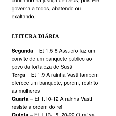
confiando na justiça de Deus, pois Ele
governa a todos, abatendo ou
exaltando.
LEITURA DIÁRIA
Segunda
– Et 1.5-8 Assuero faz um
convite de um banquete público ao
povo da fortaleza de Susã
Terça
– Et 1.9 A rainha Vasti também
oferece um banquete, porém, restrito
às mulheres
Quarta
– Et 1.10-12 A rainha Vasti
resiste a ordem do rei
Quinta
– Et 1.13-15, 20-22 O rei se