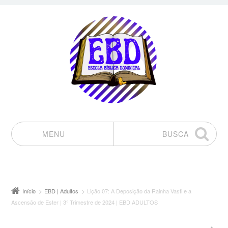
MENU
BUSCA
Pular para o conteúdo
Início
EBD | Adultos
Lição 07: A Deposição da Rainha Vasti e a
Ascensão de Ester | 3° Trimestre de 2024 | EBD ADULTOS