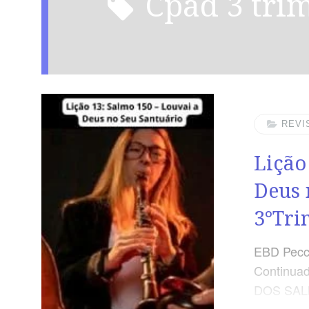
cpad 3 tri
REVI
Lição
Deus 
3°Tri
EBD Pecc
Continuad
DOS SALMO
Biblica D