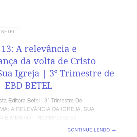
R Afora o suplemento do professor, todo
o de cada lição é igual para alunos e
inclusive o número da página ORIENTAÇÃO
CA Se tivermos qualquer pensamento
| BETEL
lêndido sobre Deus, este cântico mudará
 13: A relevância e
 ele exalta a onisciência do Criador.Este
e Deus que o salmista declara, onisciência,
ança da volta de Cristo
cterística vivida
Sua Igreja | 3° Trimestre de
| EBD BETEL
ta Editora Betel | 3° Trimestre De
EMA: A RELEVÂNCIA DA IGREJA, SUA
 E MISSÃO – Reafirmando os
os, a importância do compromisso com a
CONTINUE LENDO
→
e Deus, a Adoração sincera e o serviço