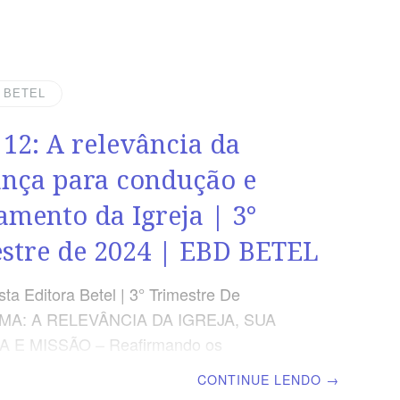
, segundo os preceitos de Jesus
scola Biblica Dominical | Lição 13: A
a e esperança da volta de Cristo para Sua
EXTO ÁUREO “Aguardando a bem-
| BETEL
a esperança e o aparecimento da glória do
 12: A relevância da
us e nosso Senhor Jesus Cristo.” Tito 2.13
APLICADA A esperança do nascido de
ança para condução e
 em Jesus Cristo.
amento da Igreja | 3°
stre de 2024 | EBD BETEL
ta Editora Betel | 3° Trimestre De
EMA: A RELEVÂNCIA DA IGREJA, SUA
 E MISSÃO – Reafirmando os
os, a importância do compromisso com a
CONTINUE LENDO
→
e Deus, a Adoração sincera e o serviço