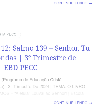
CONTINUE LENDO
→
Seu Santuário SUPLEMENTO EXCLUSIVO
SSOR Afora o suplemento do professor,
nteúdo de cada lição é igual para alunos e
inclusive o número da página ORIENTAÇÃO
CA O salmo 150 é um convite aos
STA PECC
s de Deus na terra, encontrando-se no seu
 12: Salmo 139 – Senhor, Tu
olhido, como também à sua hoste celestial
urarem os louvores deles com os
ndas | 3° Trimestre de
| EBD PECC
 (Programa de Educação Cristã
a) | 3° Trimestre De 2024 | TEMA: O LIVRO
S – “Aleluia” Louvai ao Senhor! | Escola
ominical | Lição 12: Salmo 139 – Senhor, Tu
CONTINUE LENDO
→
as SUPLEMENTO EXCLUSIVO AO