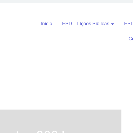
Pular para o conteúdo
Início
EBD – Lições Bíblicas
EBD
C