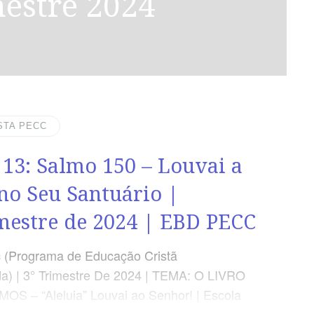
mestre 2024
STA PECC
 13: Salmo 150 – Louvai a
no Seu Santuário |
mestre de 2024 | EBD PECC
 (Programa de Educação Cristã
a) | 3° Trimestre De 2024 | TEMA: O LIVRO
S – “Aleluia” Louvai ao Senhor! | Escola
ominical | Lição 13: Salmo 150 – Louvai a