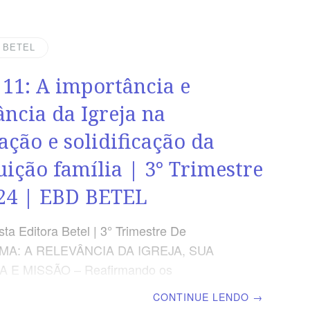
nteúdo de cada lição é igual para alunos e
inclusive o número da página.
ÃO PEDAGÓGICA Que lição maravilhosa
| BETEL
 esta aula, pois falaremos sobre família,
 11: A importância e
já se tornou desacreditada por uma parcela
ade, mas nós continuamos acreditando
ância da Igreja na
ela é boa. Família não é
cação e solidificação da
tuição família | 3° Trimestre
24 | EBD BETEL
ta Editora Betel | 3° Trimestre De
EMA: A RELEVÂNCIA DA IGREJA, SUA
 E MISSÃO – Reafirmando os
os, a importância do compromisso com a
CONTINUE LENDO
→
e Deus, a Adoração sincera e o serviço