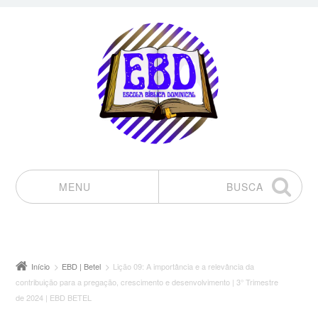
MENU
BUSCA
Pular para o conteúdo
Início
EBD | Betel
Lição 09: A importância e a relevância da
contribuição para a pregação, crescimento e desenvolvimento | 3° Trimestre
de 2024 | EBD BETEL