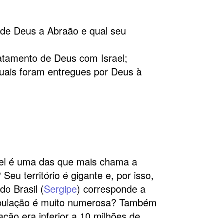
de Deus a Abraão e qual seu
atamento de Deus com Israel;
tuais foram entregues por Deus à
ael é uma das que mais chama a
eu território é gigante e, por isso,
o Brasil (
Sergipe
) corresponde a
 população é muito numerosa? Também
ção era inferior a 10 milhões de