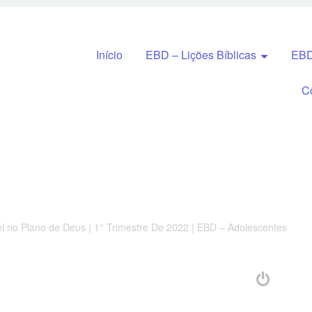
Pular para o conteúdo
Início
EBD – Lições Bíblicas
EBD
C
el no Plano de Deus | 1° Trimestre De 2022 | EBD – Adolescentes