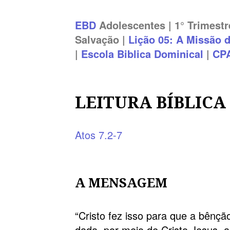
EBD
Adolescentes | 1° Trimestr
Salvação |
Lição 05: A Missão d
|
Escola Biblica Dominical
|
CP
LEITURA BÍBLICA
Atos 7.2-7
A MENSAGEM
“Cristo fez isso para que a bênç
dada, por meio de Cristo Jesus, 