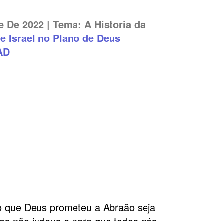
e De 2022 | Tema: A Historia da
e Israel no Plano de Deus
AD
ão que Deus prometeu a Abraão seja
aos não judeus e para que todos nós