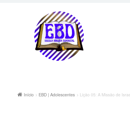
Início
EBD | Adolescentes
Lição 05: A Missão de Isra