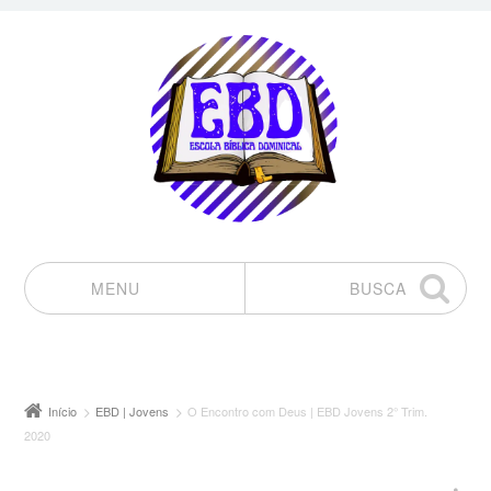
MENU
BUSCA
Pular para o conteúdo
Início
EBD | Jovens
O Encontro com Deus | EBD Jovens 2° Trim.
2020