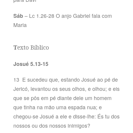
Sáb
– Lc 1.26-28 O anjo Gabriel fala com
Maria
T
exto Bíblico
Josué 5.13-15
13 E sucedeu que, estando Josué ao pé de
Jericó, levantou os seus olhos, e olhou; e eis
que se pôs em pé diante dele um homem
que tinha na mão uma espada nua; e
chegou-se Josué a ele e disse-lhe: És tu dos
nossos ou dos nossos inimigos?