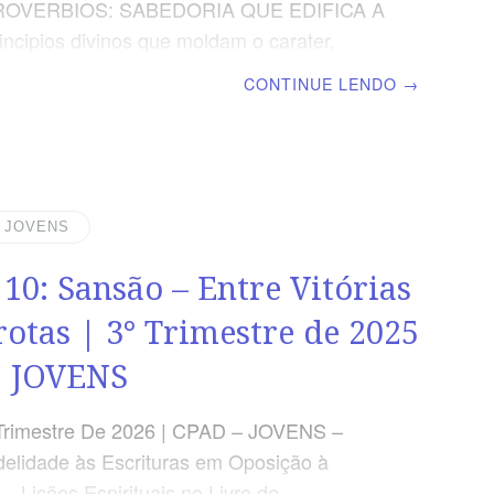
ROVERBIOS: SABEDORIA QUE EDIFICA A
incipios divinos que moldam o carater,
 a fé e abençoam a familia. | Escola Bíblica
CONTINUE LENDO
→
 | Lição 09: A Prudência – Uma Virtude que
 Vida TEXTO ÁUREO “A sabedoria do
é entender o seu caminho, mas a estultícia
 é enganar”, Provérbios 14.8 VERDADE
Dependemos do Espírito Santo e da luz
| JOVENS
a de Deus para viver com prudência em
 10: Sansão – Entre Vitórias
ma geração corrompida. OBJETIVOS DA
conhecer a necessidade
rotas | 3° Trimestre de 2025
D JOVENS
Trimestre De 2026 | CPAD – JOVENS –
elidade às Escrituras em Oposição à
– Lições Espirituais no Livro de