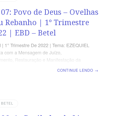
nto para não ser enganado pelos falsos
 07: Povo de Deus – Ovelhas
 OBJETIVOS DA LIÇÃO Alertar contra os
fetas.Advertir acerca dos pastores
u Rebanho | 1° Trimestre
licar
22 | EBD – Betel
 | 1° Trimestre De 2022 | Tema: EZEQUIEL
ta com a Mensagem de Juízo,
mento, Restauração e Manifestação da
 Deus | Lição 07: Povo de Deus – Ovelhas
CONTINUE LENDO
→
banho | Escola Biblica Dominical TEXTO
rque assim diz o Senhor Jeová: Eis que
smo, procurarei as minhas ovelhas e as
.” Ezequiel 34.11 VERDADE APLICADA O
eus é comparado a ovelhas do rebanho do
| BETEL
Pastor. OBJETIVOS DA LIÇÃO Apresentar