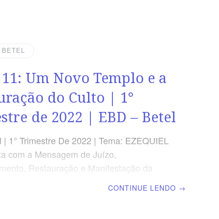
EO “E levantou-me o Espírito e me levou
nterior; e eis que a glória do Senhor encheu
.” Ezequiel 43.5 VERDADE APLICADA Deus
ca a viver em santidade para que se
| BETEL
 nós o propósito da nossa existência:
 11: Um Novo Templo e a
amento com Deus. OBJETIVOS DA LIÇÃO
que Deus
uração do Culto | 1°
stre de 2022 | EBD – Betel
 | 1° Trimestre De 2022 | Tema: EZEQUIEL
ta com a Mensagem de Juízo,
mento, Restauração e Manifestação da
 Deus | Lição 11: Um Novo Templo e a
CONTINUE LENDO
→
ão do Culto | Escola Biblica Dominical
REO “E disse-me o homem: Filho do