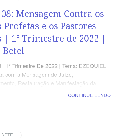
imento com a Palavra de Deus e um viver
 08: Mensagem Contra os
lória de Deus. TEXTOS DE REFERÊNCIA
 371- Veio sobre mim a mão
s Profetas e os Pastores
s | 1° Trimestre de 2022 |
 Betel
 | 1° Trimestre De 2022 | Tema: EZEQUIEL
ta com a Mensagem de Juízo,
mento, Restauração e Manifestação da
 Deus | Lição 08: Mensagem Contra os
CONTINUE LENDO
→
fetas e os Pastores Infiéis | Escola Biblica
l TEXTO ÁUREO “Assim diz o Senhor
 dos profetas loucos, que seguem o seu
pírito e coisas que não viram!” Ezequiel
DADE APLICADA O povo de Deus precisa
| BETEL