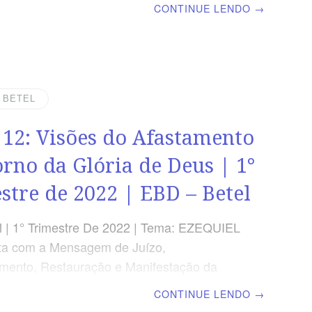
CONTINUE LENDO
→
rá | Escola Biblica Dominical TEXTO
o nome da cidade desde aquele dia será:
Está Ali.” Ezequiel 48.35 VERDADE
O perfeito e maravilhoso plano divino para
o será cumprido, pois o Senhor é o Todo-
| BETEL
. OBJETIVOS DA LIÇÃO Mostrar as
 12: Visões do Afastamento
s de destruir o povo de Deus.Ressaltar
 plano divino e a escatologia.Ensinar sobre
orno da Glória de Deus | 1°
stre de 2022 | EBD – Betel
 | 1° Trimestre De 2022 | Tema: EZEQUIEL
ta com a Mensagem de Juízo,
mento, Restauração e Manifestação da
 Deus | Lição 12: Visões do Afastamento e
CONTINUE LENDO
→
a Glória de Deus | Escola Biblica Dominical