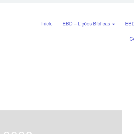
Pular para o conteúdo
Início
EBD – Lições Bíblicas
EBD
C