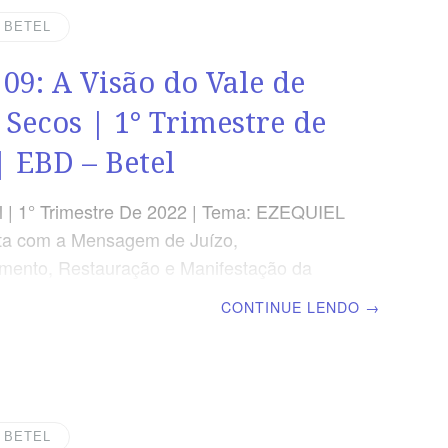
 47.8 VERDADE APLICADA As águas que
| BETEL
o Senhor para o Seu povo produzem
 09: A Visão do Vale de
ção, frutificação e sustentação.
S DA LIÇÃO Mostrar a visão das águas
 Secos | 1° Trimestre de
| EBD – Betel
 | 1° Trimestre De 2022 | Tema: EZEQUIEL
ta com a Mensagem de Juízo,
mento, Restauração e Manifestação da
 Deus | Lição 09: A Visão do Vale de Ossos
CONTINUE LENDO
→
scola Biblica Dominical TEXTO ÁUREO “E
 Filho do homem, poderão viver estes
eu disse: Senhor Jeová, tu o sabes.”
 37.3 VERDADE APLICADA A genuína
o espiritual produz fidelidade e
| BETEL