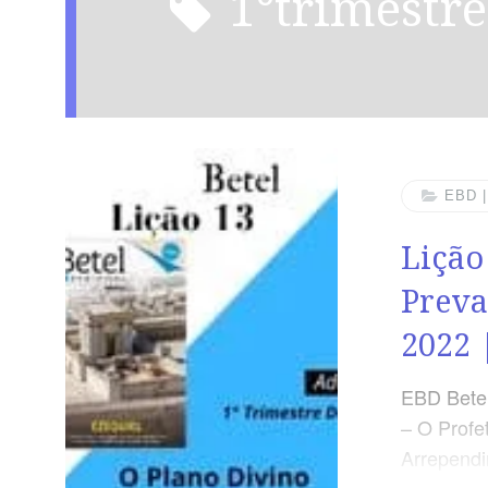
1°trimestr
EBD 
Lição
Preva
2022 
EBD Betel
– O Profe
Arrependi
Gloria de