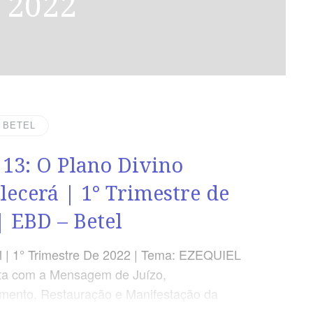
e 2022
| BETEL
 13: O Plano Divino
lecerá | 1° Trimestre de
| EBD – Betel
 | 1° Trimestre De 2022 | Tema: EZEQUIEL
ta com a Mensagem de Juízo,
mento, Restauração e Manifestação da
 Deus | Lição 13: O Plano Divino