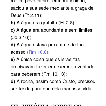
a)
Um povo inteiro, embora indigno,
saciou a sua sede mediante a graça de
Deus (Tt 2.11);
b)
A água era gratuita (Ef 2.8);
c)
A água era abundante e sem limites
(Jo 3.16);
d)
A água estava próxima e de fácil
acesso
(Rm 10.8)
;
e)
A única coisa que os israelitas
precisavam fazer era exercer a vontade
para beberem (Rm 10.13);
d)
A rocha, assim como Cristo, precisou
ser ferida para que dela manasse vida.