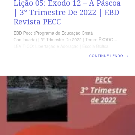
Lição 05: Êxodo 12 – A Páscoa
| 3° Trimestre De 2022 | EBD
Revista PECC
EBD Pecc (Programa de Educação Cristã
Continuada) | 3° Trimestre De 2022 | Tema: ÊXODO –
LEVITICO: Libertação e Adoração | Escola Biblica
Dominical | Lição 05: Êxodo 12 – A Páscoa
CONTINUE LENDO
→
SUPLEMENTO EXCLUSIVO DO PROFESSOR Afora a
suplemento do professor, todo o conteúdo de cada lição
é igual para alunos e mestres, inclusive o número da
página. ORIENTAÇÃO PEDAGÓGICA Em Êxodo 12 há
51 versos. Sugerimos começar a aula lendo, com todos
os presentes. Êxodo 12.1-17 (5 a 7 min.). A revista
funciona como guia de estudo e leitura complementar,
mas não substitui a