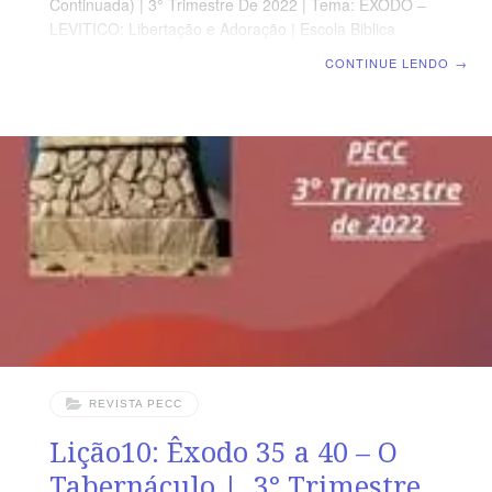
Continuada) | 3° Trimestre De 2022 | Tema: ÊXODO –
LEVITICO: Libertação e Adoração | Escola Biblica
Dominical | Lição 11: Levítico 1 a 10 – Como Adorar o
CONTINUE LENDO
→
Deus Santo SUPLEMENTO EXCLUSIVO DO
PROFESSOR Afora a suplemento do professor, todo o
conteúdo de cada lição é igual para alunos e mestres,
inclusive o número da página. ORIENTAÇÃO
PEDAGÓGICA Em Levítico 1 a 10 há 252 versos, no
total. Sugerimos começar a aula, com todos os
presentes, Levítico 1.1-17 (5 a 7 min.). A revista
funciona como guia
REVISTA PECC
Lição10: Êxodo 35 a 40 – O
Tabernáculo | 3° Trimestre