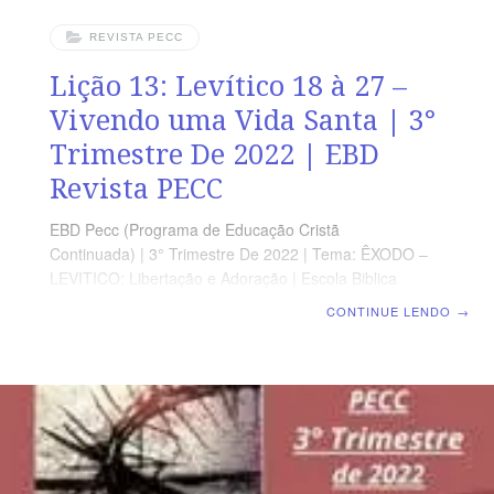
REVISTA PECC
Lição 13: Levítico 18 à 27 –
Vivendo uma Vida Santa | 3°
Trimestre De 2022 | EBD
Revista PECC
EBD Pecc (Programa de Educação Cristã
Continuada) | 3° Trimestre De 2022 | Tema: ÊXODO –
LEVITICO: Libertação e Adoração | Escola Biblica
Dominical | Lição 13: Levítico 18 à 27 – Vivendo uma
CONTINUE LENDO
→
Vida Santa SUPLEMENTO EXCLUSIVO DO
PROFESSOR Afora a suplemento do professor, todo o
conteúdo de cada lição é igual para alunos e mestres,
inclusive o número da página. ORIENTAÇÃO
PEDAGÓGICO Em Levítico 18 a 27 há 353 versos,
respectivamente. Sugerimos começar a aula lendo, com
todos os presentes, Levítico 18.9 – 19.2 (5 a 7 min.). A