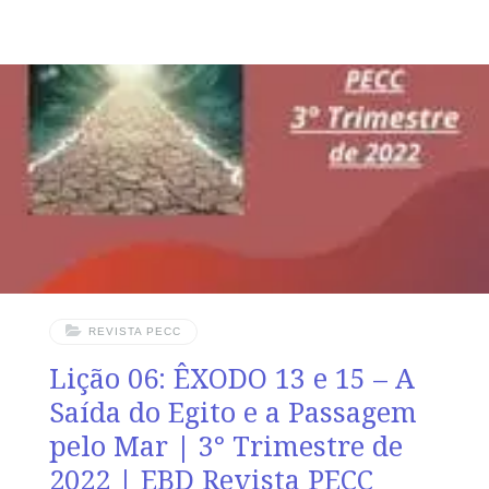
da Rocha Ferida SUPLEMENTO EXCLUSIVO DO
PROFESSOR Afora a suplemento do professor, todo o
conteúdo de cada lição é igual para alunos e mestres,
inclusive o número da página. ORIENTAÇÃO
PEDAGÓGICA Em Êxodo 16 e 17 há 36 e 16 versos,
respectivamente. Sugerimos começar a aula lendo, com
todos os presentes, Êxodo 16.32-17.16 (5 a 7 min.). A
REVISTA PECC
Lição 06: ÊXODO 13 e 15 – A
Saída do Egito e a Passagem
pelo Mar | 3° Trimestre de
2022 | EBD Revista PECC