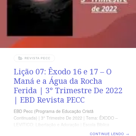
os presentes, Êxodo 20.1-21 (5 a 7 min.). A revista
funciona como guia de estudo e leitura complementar,
mas não
REVISTA PECC
Lição 07: Êxodo 16 e 17 – O
Maná e a Água da Rocha
Ferida | 3° Trimestre De 2022
| EBD Revista PECC
EBD Pecc (Programa de Educação Cristã
Continuada) | 3° Trimestre De 2022 | Tema: ÊXODO –
LEVITICO: Libertação e Adoração | Escola Biblica
Dominical | Lição 07: Êxodo 16 e 17 – O Maná e a Água
CONTINUE LENDO
→