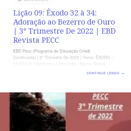
REVISTA PECC
Lição 09: Êxodo 32 à 34:
Adoração ao Bezerro de Ouro
| 3° Trimestre De 2022 | EBD
Revista PECC
EBD Pecc (Programa de Educação Cristã
Continuada) | 3° Trimestre De 2022 | Tema: ÊXODO –
LEVITICO: Libertação e Adoração | Escola Biblica
Dominical | Lição 09: Êxodo 32 à 34: Adoração ao
CONTINUE LENDO
→
Bezerro de Ouro SUPLEMENTO EXCLUSIVO DO
PROFESSOR Afora a suplemento do professor, todo o
conteúdo de cada lição é igual para alunos e mestres,
inclusive o número da página. ORIENTAÇÃO
PEDAGÓGICA Em Êxodo 32, 33 e 34 há 35, 23 e 35
versos, respectivamente. Sugerimos começar a aula,
com todos os presentes, Êxodo 32.1-20 (5 a 7 min.). A
revista funciona