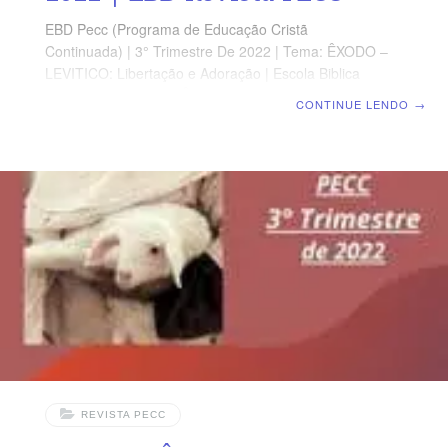
EBD Pecc (Programa de Educação Cristã
Continuada) | 3° Trimestre De 2022 | Tema: ÊXODO –
LEVITICO: Libertação e Adoração | Escola Biblica
Dominical | Lição 06: ÊXODO 13 e 15 – A Saída do
CONTINUE LENDO
→
Egito e a Passagem pelo Mar SUPLEMENTO
EXCLUSIVO DO PROFESSOR Afora a suplemento do
professor, todo o conteúdo de cada lição é igual para
alunos e mestres, inclusive o número da página.
ORIENTAÇÃO PEDAGÓGICA Em Êxodo 13,14 e 15 há
22, 31 e 27 versos, respectivamente. Sugerimos
começar a aula lendo, com todos os presentes, Êxodo
14.15-31 (5 a 7
REVISTA PECC