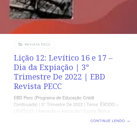
revista funciona como guia
REVISTA PECC
Lição 12: Levítico 16 e 17 –
Dia da Expiação | 3°
Trimestre De 2022 | EBD
Revista PECC
EBD Pecc (Programa de Educação Cristã
Continuada) | 3° Trimestre De 2022 | Tema: ÊXODO –
LEVITICO: Libertação e Adoração | Escola Biblica
Dominical | Lição 12: Levítico 16 e 17 – Dia da Expiação
CONTINUE LENDO
→
SUPLEMENTO EXCLUSIVO DO PROFESSOR Afora a
suplemento do professor, todo o conteúdo de cada lição