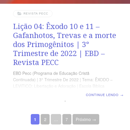
REVISTA PECC
Lição 04: Êxodo 10 e 11 –
Gafanhotos, Trevas e a morte
dos Primogênitos | 3°
Trimestre de 2022 | EBD –
Revista PECC
EBD Pecc (Programa de Educação Cristã
Continuada) | 3° Trimestre De 2022 | Tema: ÊXODO –
LEVITICO: Libertação e Adoração | Escola Biblica
Dominical | Lição 04: Êxodo 10 e 11 – Gafanhotos,
CONTINUE LENDO
→
Trevas e a morte dos Primogênitos SUPLEMENTO
EXCLUSIVO DO PROFESSOR Afora a suplemento do
professor, todo o conteúdo de cada lição é igual para
Paginação de posts
alunos e mestres, inclusive o número da página.
1
2
…
7
Próximo →
ORIENTAÇÃO PEDAGÓGICA Em Êxodo 10 e 11 há 29