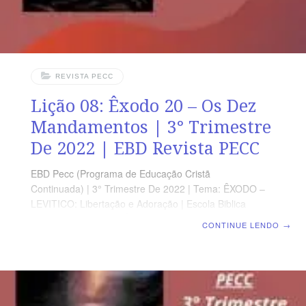
REVISTA PECC
Lição 08: Êxodo 20 – Os Dez
Mandamentos | 3° Trimestre
De 2022 | EBD Revista PECC
EBD Pecc (Programa de Educação Cristã
Continuada) | 3° Trimestre De 2022 | Tema: ÊXODO –
LEVITICO: Libertação e Adoração | Escola Biblica
Dominical | Lição 08: Êxodo 20 – Os Dez Mandamentos
CONTINUE LENDO
→
SUPLEMENTO EXCLUSIVO DO PROFESSOR Afora a
suplemento do professor, todo o conteúdo de cada lição
é igual para alunos e mestres, inclusive o número da
página. ORIENTAÇÃO PEDAGÓGICA Em Êxodo 20 há
26 versos. Sugerimos começar a aula lendo, com todos