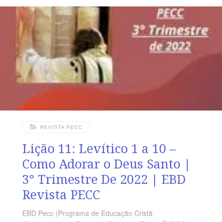
é igual para alunos e mestres, inclusive o número da
página. ORIENTAÇÃO PEDAGÓGICA Em Levítico 16 a
17 há 34 e 16 versos, respectivamente. Sugerimos
começar a aula lendo, com todos os presentes, Levítico
16.1- 14 (5 a 7 min.). A revista funciona como
REVISTA PECC
Lição 11: Levítico 1 a 10 –
Como Adorar o Deus Santo |
3° Trimestre De 2022 | EBD
Revista PECC
EBD Pecc (Programa de Educação Cristã