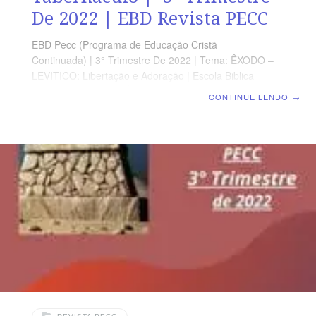
De 2022 | EBD Revista PECC
EBD Pecc (Programa de Educação Cristã
Continuada) | 3° Trimestre De 2022 | Tema: ÊXODO –
LEVITICO: Libertação e Adoração | Escola Biblica
Dominical | Lição10: Êxodo 35 a 40 – O Tabernáculo
CONTINUE LENDO
→
SUPLEMENTO EXCLUSIVO DO PROFESSOR Afora a
suplemento do professor, todo o conteúdo de cada lição
é igual para alunos e mestres, inclusive o número da
página. ORIENTAÇÃO PEDAGÓGICA Em Êxodo 35 a
40 há 214 versos, respectivamente. Sugerimos começar
a aula, com todos os presentes, Êxodo 40.16-38 (5 a 7
min.). A revista funciona como guia de estudo e leitura
complementar,