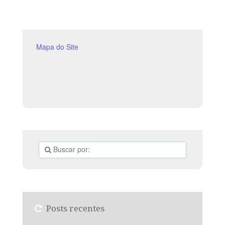
e 10 versos, respectivamente. Sugerimos começar a
aula, com todos os presentes. Êxodo 10.10-29 (5 a 7
min). A
Mapa do Site
Posts recentes