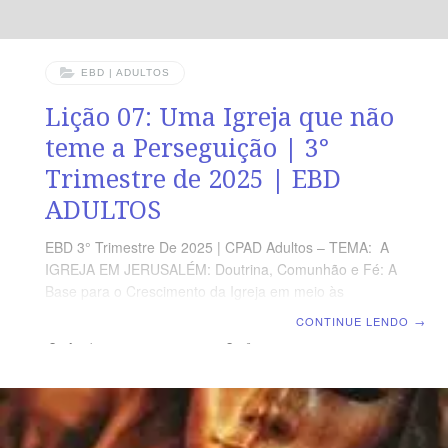
EBD | ADULTOS
Lição 07: Uma Igreja que não
teme a Perseguição | 3°
Trimestre de 2025 | EBD
ADULTOS
EBD 3° Trimestre De 2025 | CPAD Adultos – TEMA: A
IGREJA EM JERUSALÉM: Doutrina, Comunhão e Fé: A
Base para o Crescimento da Igreja em meio às
Perseguições | Escola Biblica Dominical | Lição 07: Uma
CONTINUE LENDO
→
Igreja que não teme a Perseguição TEXTO ÁUREO
“Porém, respondendo Pedro e os apóstolos, disseram:
Mais importa obedecer a Deus do que aos homens.” (At
5.29) VERDADE PRÁTICA Em relação à verdadeira
Igreja Cristã há duas verdades inegáveis: 1) a Igreja
será perseguida;2) Deus a protegerá. LEITURA DIÁRIA