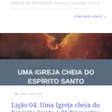
IGREJA EM JERUSALÉM: Doutrina, Comunhão e Fé: A
Base para o Crescimento da Igreja em meio às
Perseguições | Escola Biblica Dominical | Lição 05: Uma
CONTINUE LENDO
→
Igreja cheia de Amor TEXTO ÁUREO “E era um o
coração e a alma da multidão dos que criam, e ninguém
dizia que coisa alguma do que possuía era sua própria,
mas todas as coisas lhes eram comuns.” (At 4.32)
VERDADE PRÁTICA O amor é o elo que mantém a
unidade da igreja local. Sem o amor, não existe
EBD | ADULTOS
Lição 04: Uma Igreja cheia do