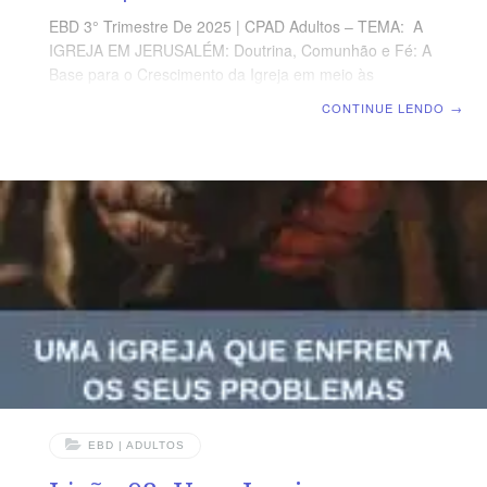
EBD 3° Trimestre De 2025 | CPAD Adultos – TEMA: A
IGREJA EM JERUSALÉM: Doutrina, Comunhão e Fé: A
Base para o Crescimento da Igreja em meio às
Perseguições | Escola Biblica Dominical | Lição 09: Uma
CONTINUE LENDO
→
Igreja que se arrisca TEXTO ÁUREO “Mas ele, estando
cheio do Espírito Santo e fixando os olhos no céu, viu a
glória de Deus e Jesus, que estava à direita de Deus.”
(At 7.55). VERDADE PRÁTICA A igreja foi capacitada
por Deus para enfrentar um mundo que é hostil à sua fé
e valores. LEITURA DIÁRIA Segunda – Mt
EBD | ADULTOS