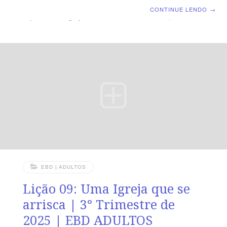
Perseguições | Escola Biblica Dominical | Lição 10: A
CONTINUE LENDO
→
expansão da Igreja TEXTO ÁUREO “Mas os que
andavam dispersos iam por toda parte anunciando a
palavra. E, descendo Filipe à cidade de Samaria, lhes
pregava a Cristo.” (At 8.4,5). VERDADE PRÁTICA A
igreja só crescerá quando ultrapassar seus próprios
limites e levar a mensagem de Cristo para além de suas
paredes. LEITURA DIÁRIA Segunda — Mt 28.19
Respondendo
EBD | ADULTOS
Lição 09: Uma Igreja que se
arrisca | 3° Trimestre de
2025 | EBD ADULTOS