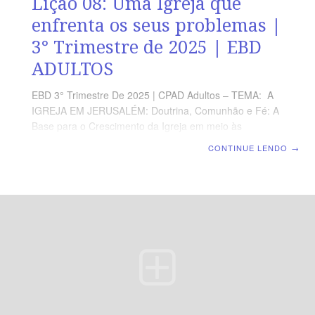
Lição 08: Uma Igreja que
enfrenta os seus problemas |
3° Trimestre de 2025 | EBD
ADULTOS
EBD 3° Trimestre De 2025 | CPAD Adultos – TEMA: A
IGREJA EM JERUSALÉM: Doutrina, Comunhão e Fé: A
Base para o Crescimento da Igreja em meio às
Perseguições | Escola Biblica Dominical | Lição 08: Uma
CONTINUE LENDO
→
Igreja que enfrenta os seus problemas TEXTO ÁUREO
“Escolhei, pois, irmãos, dentre vós, sete varões de boa
reputação, cheios do Espírito Santo e de sabedoria, aos
quais constituamos sobre este importante negócio.” (At
6.3). VERDADE PRÁTICA Uma igreja cheia da
sabedoria do Espírito age sabiamente para resolver
conflitos de relacionamentos. LEITURA DIÁRIA
Segunda – At 6.1,2 Identificando a natureza