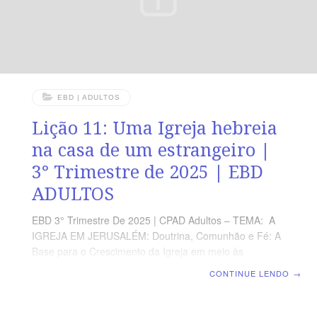
EBD | ADULTOS
Lição 11: Uma Igreja hebreia
na casa de um estrangeiro |
3° Trimestre de 2025 | EBD
ADULTOS
EBD 3° Trimestre De 2025 | CPAD Adultos – TEMA: A
IGREJA EM JERUSALÉM: Doutrina, Comunhão e Fé: A
Base para o Crescimento da Igreja em meio às
Perseguições | Escola Biblica Dominical | Lição 11: Uma
CONTINUE LENDO
→
Igreja hebreia na casa de um estrangeiro TEXTO
ÁUREO “Respondeu, então, Pedro: Pode alguém,
porventura, recusar a água, para que não sejam