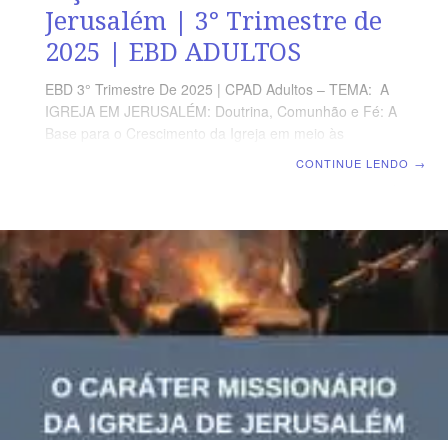
Jerusalém | 3° Trimestre de
2025 | EBD ADULTOS
EBD 3° Trimestre De 2025 | CPAD Adultos – TEMA: A
IGREJA EM JERUSALÉM: Doutrina, Comunhão e Fé: A
Base para o Crescimento da Igreja em meio às
Perseguições | Escola Biblica Dominical | Lição 13: A
CONTINUE LENDO
→
assembleia de Jerusalém TEXTO ÁUREO “Na verdade,
pareceu bem ao Espírito Santo e a nós não vos impor
mais encargo algum, senão estas coisas necessárias.”
(At 15.28). VERDADE PRÁTICA Em sua essência, a
Igreja é tanto um organismo quanto uma organização e,
como tal, precisa seguir princípios e regras para
funcionar plenamente. LEITURA DIÁRIA Segunda —
1Co 12.12 A