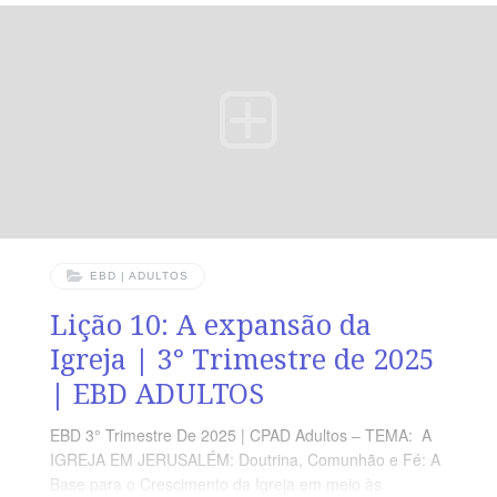
batizados estes que também receberam, como nós, o
Espírito Santo?” (At 10.47). VERDADE PRÁTICA O
episódio da igreja hebreia na casa do gentio Cornélio
demonstra que Deus não faz acepção de pessoas.
LEITURA DIÁRIA Segunda — Rm
EBD | ADULTOS
Lição 10: A expansão da
Igreja | 3° Trimestre de 2025
| EBD ADULTOS
EBD 3° Trimestre De 2025 | CPAD Adultos – TEMA: A
IGREJA EM JERUSALÉM: Doutrina, Comunhão e Fé: A
Base para o Crescimento da Igreja em meio às