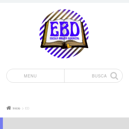
MENU
BUSCA
Pular para o conteúdo
Início
ED