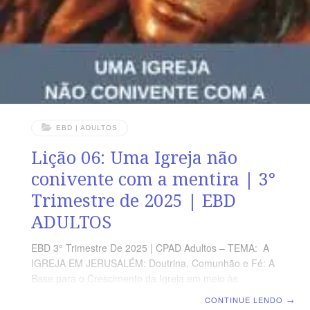
Segunda – Jo 16.33 A perseguição na rota da fé
cristãTerça
EBD | ADULTOS
Lição 06: Uma Igreja não
conivente com a mentira | 3°
Trimestre de 2025 | EBD
ADULTOS
EBD 3° Trimestre De 2025 | CPAD Adultos – TEMA: A
IGREJA EM JERUSALÉM: Doutrina, Comunhão e Fé: A
Base para o Crescimento da Igreja em meio às
Perseguições | Escola Biblica Dominical | Lição 06: Uma
CONTINUE LENDO
→
Igreja não conivente com a mentira TEXTO ÁUREO