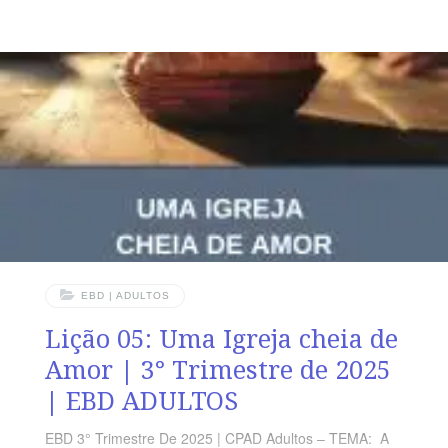
“Disse, então, Pedro: Ananias, porque encheu Satanás
o teu coração, para que mentisses ao Espírito Santo e
retivesses parte do preço da herdade?” (At 5.3)
VERDADE PRÁTICA Como toda forma de engano, a
mentira é pecado. Devemos, pois, andar sempre na luz
da verdade. LEITURA DIÁRIA Segunda – Tt 1.2 A
EBD | ADULTOS
Lição 05: Uma Igreja cheia de
Amor | 3° Trimestre de 2025
| EBD ADULTOS
EBD 3° Trimestre De 2025 | CPAD Adultos – TEMA: A