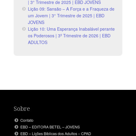
| 3° Trimestre de 2025 | EBD JOVENS
Lição 09: Sansão – A Força e a Fraqueza de
um Jovem | 3° Trimestre de 2025 | EBD
JOVENS
Lição 10: Uma Esperança Inabalável perante
os Poderosos | 3º Trimestre de 2026 | EBD
ADULTOS
Sobre
Contato
EBD – EDITORA BETEL – JOVENS
EBD – Lições Bíblicas dos Adultos – CPAD