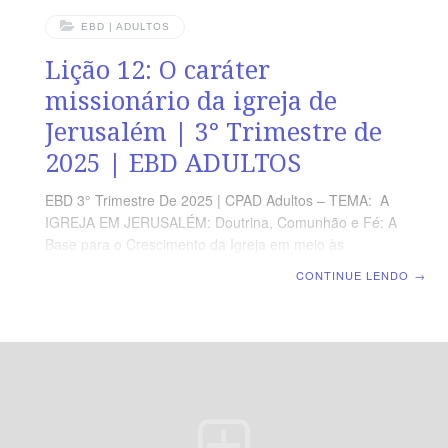
EBD | ADULTOS
Lição 12: O caráter
missionário da igreja de
Jerusalém | 3° Trimestre de
2025 | EBD ADULTOS
EBD 3° Trimestre De 2025 | CPAD Adultos – TEMA: A
IGREJA EM JERUSALÉM: Doutrina, Comunhão e Fé: A
Base para o Crescimento da Igreja em meio às
Perseguições | Escola Biblica Dominical | Lição 12: O
CONTINUE LENDO
→
caráter missionário da igreja de Jerusalém TEXTO
ÁUREO “E havia entre eles alguns varões de Chipre e
de Cirene, os quais, entrando em Antioquia, falaram aos
gregos, anunciando o Senhor Jesus.” (At 11.20).
VERDADE PRÁTICA Faz parte da missão da Igreja a
evangelização de povos não alcançados. LEITURA
DIÁRIA Segunda — At 1.8 Alcançando os confins da
terraTerça —