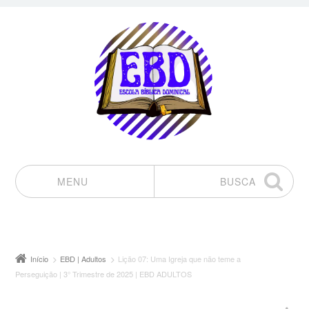
MENU
BUSCA
Pular para o conteúdo
Início
EBD | Adultos
Lição 07: Uma Igreja que não teme a
Perseguição | 3° Trimestre de 2025 | EBD ADULTOS