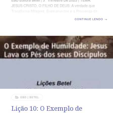
EBD Editora Betel | 3° Trimestre De 2025 | TEMA:
JESUS CRISTO, O FILHO DE DEUS: A verdade que
Transforma Milagres, Ensinamentos e a Promessa da
Vida eterna no Evangelho de João | Escola Biblica
CONTINUE LENDO
→
Dominical | Lição 11: A Vitória Sobre a Morte – Jesus
Ressuscita Lázaro TEXTO ÁUREO “Porque ainda não
sabiam a Escritura, que era necessário que
ressuscitasse dos mortos”. João 20.9. VERDADE
APLICADA A ressurreição de Jesus Cristo é a
segurança daquele que crê no Evangelho e o
fundamento da esperança cristã. OBJETIVOS DA LIÇÃO
Compreender que a crucificação
EBD | BETEL
Lição 10: O Exemplo de