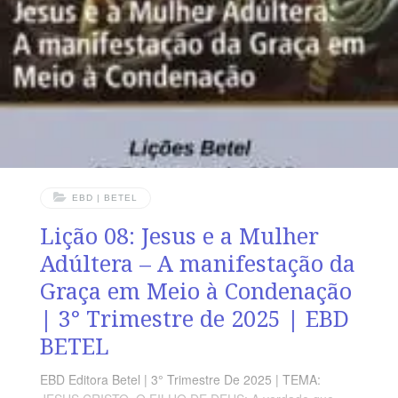
definitiva revelação do Pai. OBJETIVOS DA LIÇÃO
Compreender que, em Jesus, Deus manifestou o Seu
amor.Ressaltar que o
EBD | BETEL
Lição 08: Jesus e a Mulher
Adúltera – A manifestação da
Graça em Meio à Condenação
| 3° Trimestre de 2025 | EBD
BETEL
EBD Editora Betel | 3° Trimestre De 2025 | TEMA: