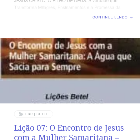
JESUS CRISTO, O FILHO DE DEUS: A verdade que
Transforma Milagres, Ensinamentos e a Promessa da
Vida eterna no Evangelho de João | Escola Biblica
CONTINUE LENDO
→
Dominical | Lição 08: Jesus e a Mulher Adúltera – A
manifestação da Graça em Meio à Condenação TEXTO
ÁUREO “(…) Mulher, onde estão aqueles teus
acusadores? Ninguém te condenou?” João 8.10.
VERDADE APLICADA Perdoar uns aos outros como
fomos perdoados por Deus em Cristo é uma das
marcas do verdadeiro cristão. OBJETIVOS DA LIÇÃO
Saber que culpa
EBD | BETEL
Lição 07: O Encontro de Jesus
com a Mulher Samaritana –