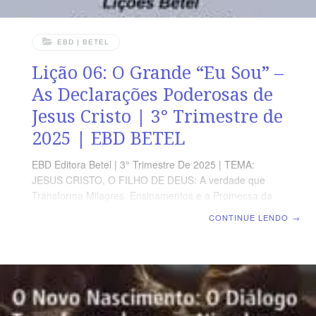
EBD | BETEL
Lição 06: O Grande “Eu Sou” –
As Declarações Poderosas de
Jesus Cristo | 3° Trimestre de
2025 | EBD BETEL
EBD Editora Betel | 3° Trimestre De 2025 | TEMA:
JESUS CRISTO, O FILHO DE DEUS: A verdade que
Transforma Milagres, Ensinamentos e a Promessa da
Vida eterna no Evangelho de João | Escola Biblica
CONTINUE LENDO
→
Dominical | Lição 06: O Grande “Eu Sou” – As
Declarações Poderosas de Jesus Cristo TEXTO ÁUREO
“Disse-lhes Jesus: Em verdade, em verdade vos digo
que, antes que Abraão existisse, eu sou”, João 8.58.
VERDADE APLICADA Jesus Cristo é o Filho de Deus,
enviado ao mundo para oferecer salvação a todos que