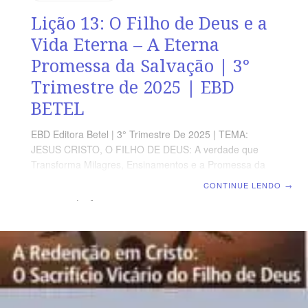
Lição 13: O Filho de Deus e a
Vida Eterna – A Eterna
Promessa da Salvação | 3°
Trimestre de 2025 | EBD
BETEL
EBD Editora Betel | 3° Trimestre De 2025 | TEMA:
JESUS CRISTO, O FILHO DE DEUS: A verdade que
Transforma Milagres, Ensinamentos e a Promessa da
Vida eterna no Evangelho de João | Escola Biblica
CONTINUE LENDO
→
Dominical | Lição 13: O Filho de Deus e a Vida Eterna –
A Eterna Promessa da Salvação TEXTO ÁUREO
“Porque, como o Pai tem a vida em si mesmo, assim
deu também ao Filho ter a vida em si mesmo”, João
5.26. VERDADE APLICADA Permaneçamos em Cristo,
pois somente Ele tem as palavras de Vida Eterna.
OBJETIVOS