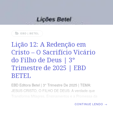
EBD | BETEL
Lição 12: A Redenção em
Cristo – O Sacrifício Vicário
do Filho de Deus | 3°
Trimestre de 2025 | EBD
BETEL
EBD Editora Betel | 3° Trimestre De 2025 | TEMA:
JESUS CRISTO, O FILHO DE DEUS: A verdade que
Transforma Milagres, Ensinamentos e a Promessa da
Vida eterna no Evangelho de João | Escola Biblica
CONTINUE LENDO
→
Dominical | Lição 12: A Redenção em Cristo – O
Sacrifício Vicário do Filho de Deus TEXTO ÁUREO