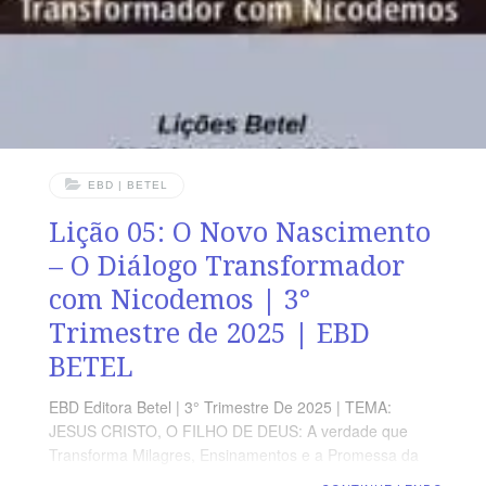
creem n’Ele. Além de redimir, Ele
EBD | BETEL
Lição 05: O Novo Nascimento
– O Diálogo Transformador
com Nicodemos | 3°
Trimestre de 2025 | EBD
BETEL
EBD Editora Betel | 3° Trimestre De 2025 | TEMA:
JESUS CRISTO, O FILHO DE DEUS: A verdade que
Transforma Milagres, Ensinamentos e a Promessa da
Vida eterna no Evangelho de João | Escola Biblica