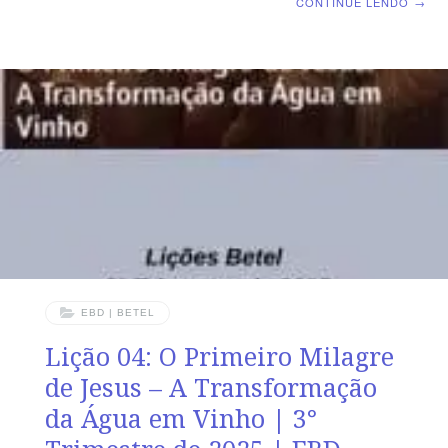
CONTINUE LENDO
→
Dominical | Lição 05: O Novo Nascimento – O Diálogo
Transformador com Nicodemos TEXTO ÁUREO “Assim
que, se alguém está em Cristo, nova criatura é; as
coisas velhas já passaram; eis que tudo se fez novo” 2
Соríntios 5.17. VERDADE APLICADA Somente o
conhecimento intelectual da Bíblia e a boa vontade não
nos dispensam de passar pelo novo
EBD | BETEL
Lição 04: O Primeiro Milagre
de Jesus – A Transformação
da Água em Vinho | 3°