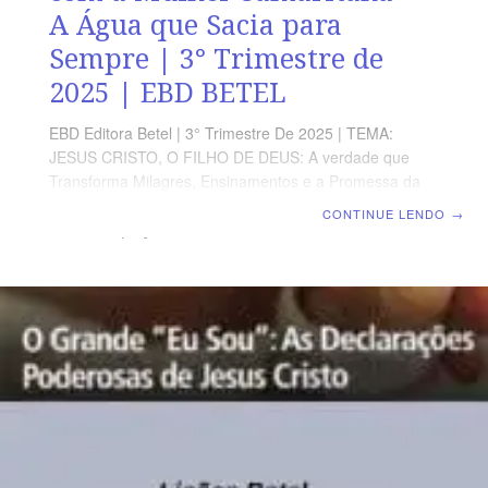
A Água que Sacia para
Sempre | 3° Trimestre de
2025 | EBD BETEL
EBD Editora Betel | 3° Trimestre De 2025 | TEMA:
JESUS CRISTO, O FILHO DE DEUS: A verdade que
Transforma Milagres, Ensinamentos e a Promessa da
Vida eterna no Evangelho de João | Escola Biblica
CONTINUE LENDO
→
Dominical | Lição 07: O Encontro de Jesus com a
Mulher Samaritana – A Água que Sacia para Sempre
TEXTO ÁUREO Disse-lhe a mulher: Senhor, dá-me
dessa água, para que não mais tenha sede e não
venha aqui tirá-la” João 4.15. VERDADE APLICADA O
encontro de Jesus com a mulher samaritana expressa
que o surpreendente Amor de Deus