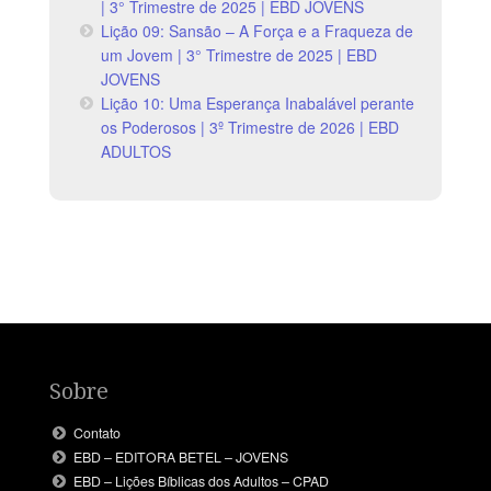
| 3° Trimestre de 2025 | EBD JOVENS
Lição 09: Sansão – A Força e a Fraqueza de
um Jovem | 3° Trimestre de 2025 | EBD
JOVENS
Lição 10: Uma Esperança Inabalável perante
os Poderosos | 3º Trimestre de 2026 | EBD
ADULTOS
Sobre
Contato
EBD – EDITORA BETEL – JOVENS
EBD – Lições Bíblicas dos Adultos – CPAD