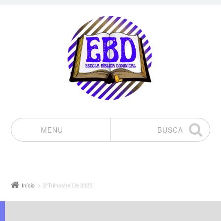
MENU
BUSCA
Pular para o conteúdo
Início
3°Trimestre De 2025