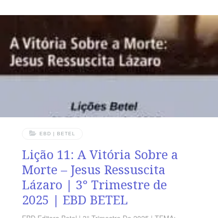
“Disse-lhe Jesus: Eu sou o caminho, e a verdade, e a
vida. Ninguém vem ao Pai, senão por mim”, João 14.6.
VERDADE APLICADA Fé, arrependimento e
perseverança são as condições para desfrutarmos das
bênçãos da gloriosa e perfeita Obra de
EBD | BETEL
Lição 11: A Vitória Sobre a
Morte – Jesus Ressuscita
Lázaro | 3° Trimestre de
2025 | EBD BETEL