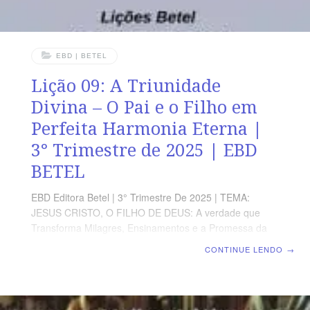
EBD | BETEL
Lição 09: A Triunidade
Divina – O Pai e o Filho em
Perfeita Harmonia Eterna |
3° Trimestre de 2025 | EBD
BETEL
EBD Editora Betel | 3° Trimestre De 2025 | TEMA:
JESUS CRISTO, O FILHO DE DEUS: A verdade que
Transforma Milagres, Ensinamentos e a Promessa da
Vida eterna no Evangelho de João | Escola Biblica
CONTINUE LENDO
→
Dominical | Lição 09: A Triunidade Divina – O Pai e o
Filho em Perfeita Harmonia Eterna TEXTO ÁUREO “E
quem me vê a mim vê aquele que me enviou”, João
12.45 VERDADE APLICADA Jesus Cristo é a plena e