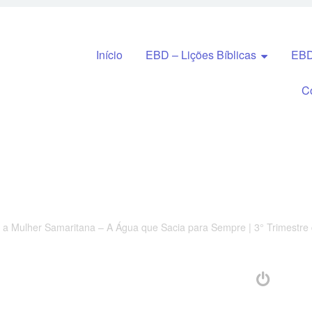
Pular para o conteúdo
Início
EBD – Lições Bíblicas
EBD
C
 a Mulher Samaritana – A Água que Sacia para Sempre | 3° Trimestr