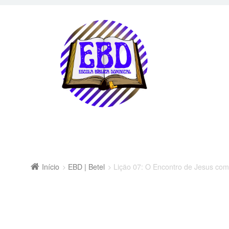
Início
EBD | Betel
Lição 07: O Encontro de Jesus com