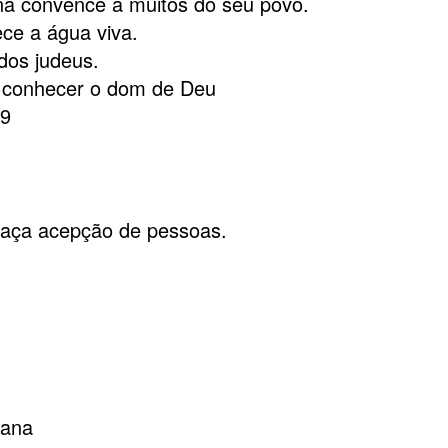
ana convence a muitos do seu povo.
ece a água viva.
dos judeus.
s conhecer o dom de Deu
69
faça acepção de pessoas.
tana