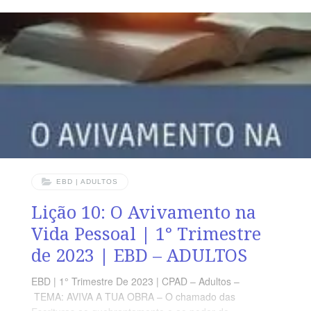
toda criatura. Quem crer e for batizado será salvo; mas
quem não crer será condenado.” (Mc 16.15,16)
VERDADE PRÁTICA Neste tempo marcado pela falta de
fé, a Igreja só pode cumprir a sua missão se estiver
imersa no avivamento espiritual. LEITURA DIÁRIA
Segunda
EBD | ADULTOS
Lição 10: O Avivamento na
Vida Pessoal | 1° Trimestre
de 2023 | EBD – ADULTOS
EBD | 1° Trimestre De 2023 | CPAD – Adultos –
TEMA: AVIVA A TUA OBRA – O chamado das