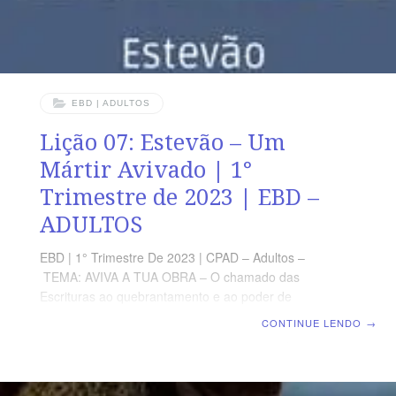
EBD | ADULTOS
Lição 07: Estevão – Um
Mártir Avivado | 1°
Trimestre de 2023 | EBD –
ADULTOS
EBD | 1° Trimestre De 2023 | CPAD – Adultos –
TEMA: AVIVA A TUA OBRA – O chamado das
Escrituras ao quebrantamento e ao poder de
Deus | Escola Biblica Dominical | Lição 07: Estevão –
CONTINUE LENDO
→
Um Mártir Avivado TEXTO ÁUREO “Mas ele, estando
cheio do Espírito Santo […] disse: Eis que vejo os céus
abertos e o Filho do homem que está em pé à mão
direita de Deus.” (At 7.55,56) VERDADE PRÁTICA Por