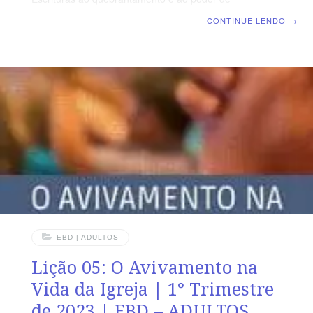
Deus | Escola Biblica Dominical | Lição 06: O
CONTINUE LENDO
→
Avivamento no Ministério de Pedro TEXTO ÁUREO
“Pedro, porém, pondo-se em pé com os onze, levantou
a voz e disse-lhes: Varões judeus e todos os que
habitais em Jerusalém, seja-vos isto notório, e escutai
as minhas palavras.” (At 2.14) VERDADE PRÁTICA A
vida de um crente pode ser comparada entre o antes e
o depois de um avivamento. LEITURA DIÁRIA
EBD | ADULTOS
Lição 05: O Avivamento na
Vida da Igreja | 1° Trimestre
de 2023 | EBD – ADULTOS