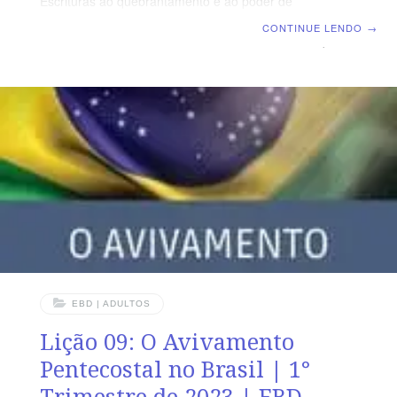
Escrituras ao quebrantamento e ao poder de
Deus | Escola Biblica Dominical | Lição 10: O
CONTINUE LENDO
→
Avivamento na Vida Pessoal TEXTO ÁUREO “Porque a
tua benignidade é melhor do que a vida; os meus lábios
te louvarão. Assim, eu te bendirei enquanto viver; em
teu nome levantarei as minhas mãos.” (Sl 63.3,4)
VERDADE PRÁTICA A presença do Espírito Santo é
uma realidade em todos os dias da vida de um crente
avivado. LEITURA DIÁRIA Segunda – Sl 55.17
EBD | ADULTOS
Lição 09: O Avivamento
Pentecostal no Brasil | 1°
Trimestre de 2023 | EBD –