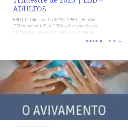
ADULTOS
EBD | 1° Trimestre De 2023 | CPAD – Adultos –
TEMA: AVIVA A TUA OBRA – O chamado das
Escrituras ao quebrantamento e ao poder de
Deus | Escola Biblica Dominical | Lição 09: O
CONTINUE LENDO
→
Avivamento Pentecostal no Brasil TEXTO ÁUREO “E os
que ouviram foram batizados em nome do Senhor
Jesus. E, impondo-lhes Paulo as mãos, veio sobre eles
o Espírito Santo; e falavam línguas e profetizavam.” (At
19.5,6) VERDADE PRÁTICA Deus derramou o grande
avivamento pentecostal no Brasil. Ele pode avivar mais
uma vez o seu povo. LEITURA DIÁRIA Segunda – Atos
1.8 A missão