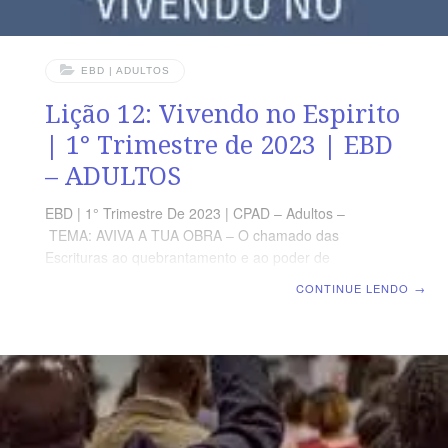
EBD | ADULTOS
Lição 12: Vivendo no Espirito
| 1° Trimestre de 2023 | EBD
– ADULTOS
EBD | 1° Trimestre De 2023 | CPAD – Adultos –
TEMA: AVIVA A TUA OBRA – O chamado das
Escrituras ao quebrantamento e ao poder de
Deus | Escola Biblica Dominical | Lição 12: Vivendo no
CONTINUE LENDO
→
Espirito TEXTO ÁUREO “Mas o fruto do Espírito é:
amor, gozo, paz, longanimidade, benignidade, bondade,
fé, mansidão, temperança.” (Gl 5.22) VERDADE
PRÁTICA O avivamento espiritual traz uma realidade de
vida no Espírito LEITURA DIÁRIA Segunda – GI 5.16 É
necessário que o crente ande no EspíritoTerça – Rm
12.2 Andando em Espírito para experimentar a vontade