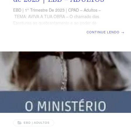
EBD | 1° Trimestre De 2023 | CPAD – Adultos –
TEMA: AVIVA A TUA OBRA – O chamado das
Escrituras ao quebrantamento e ao poder de
Deus | Escola Biblica Dominical | Lição 05: O
CONTINUE LENDO
→
Avivamento na Vida da Igreja TEXTO ÁUREO “E todos
foram cheios do Espírito Santo e começaram a falar em
outras línguas, conforme o Espírito Santo lhes concedia
que falassem.” (At 2.4) VERDADE PRÁTICA Ao longo
dos anos, a Igreja experimenta avivamentos por meio
do batismo no Espírito Santo e da atualidade dos dons
espirituais. LEITURA DIÁRIA Segunda – Mt 9.35
EBD | ADULTOS