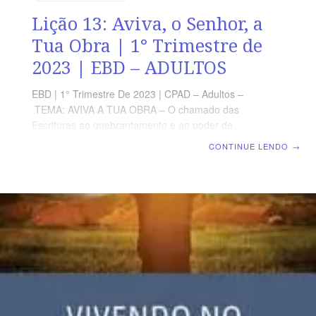
Lição 13: Aviva, o Senhor, a
Tua Obra | 1° Trimestre de
2023 | EBD – ADULTOS
EBD | 1° Trimestre De 2023 | CPAD – Adultos –
TEMA: AVIVA A TUA OBRA – O chamado das
Escrituras ao quebrantamento e ao poder de
Deus | Escola Biblica Dominical | Lição 13: Aviva, o
CONTINUE LENDO
→
Senhor, a Tua Obra TEXTO ÁUREO “Ouvi, Senhor, a
tua palavra e temi; aviva, ó Senhor, a tua obra no meio
dos anos, no meio dos anos a notifica; na ira lembra-te
da misericórdia.” (Hc 3.2) VERDADE PRÁTICA E
vontade de Deus avivar a sua obra nestes últimos dias
até que o Senhor Jesus volte. LEITURA DIÁRIA
Segunda – Mt 24.12