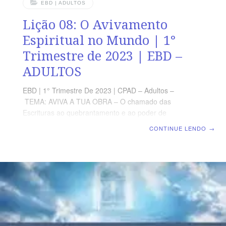
EBD | ADULTOS
Lição 08: O Avivamento
Espiritual no Mundo | 1°
Trimestre de 2023 | EBD –
ADULTOS
EBD | 1° Trimestre De 2023 | CPAD – Adultos –
TEMA: AVIVA A TUA OBRA – O chamado das
Escrituras ao quebrantamento e ao poder de
Deus | Escola Biblica Dominical | Lição 08: O
CONTINUE LENDO
→
Avivamento Espiritual no Mundo TEXTO ÁUREO “E
mediu mais mil e era um ribeiro, que eu não podia
atravessar, porque as águas eram profundas, águas
que se deviam passar a nado, ribeiro pelo qual não se
podia passar.” (Ez 47.5) VERDADE PRÁTICA Somente
por intermédio do movimento do Espírito Santo, o
mundo pode experimentar o verdadeiro avivamento
espiritual LEITURA DIÁRIA Segunda –