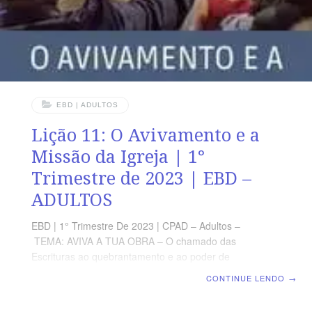
de DeusQuarta – Ne 8.10
EBD | ADULTOS
Lição 11: O Avivamento e a
Missão da Igreja | 1°
Trimestre de 2023 | EBD –
ADULTOS
EBD | 1° Trimestre De 2023 | CPAD – Adultos –
TEMA: AVIVA A TUA OBRA – O chamado das
Escrituras ao quebrantamento e ao poder de
Deus | Escola Biblica Dominical | Lição 11: O
CONTINUE LENDO
→
Avivamento e a Missão da Igreja TEXTO ÁUREO “E
disse-lhes: Ide por todo o mundo, pregai o evangelho a