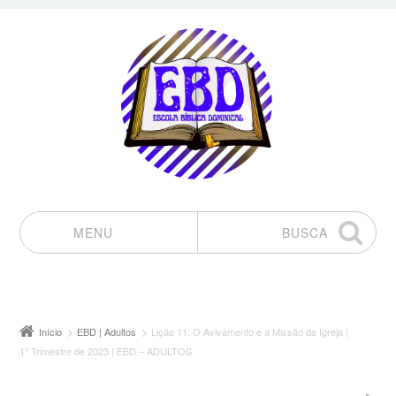
MENU
BUSCA
Pular para o conteúdo
Início
EBD | Adultos
Lição 11: O Avivamento e a Missão da Igreja |
1° Trimestre de 2023 | EBD – ADULTOS