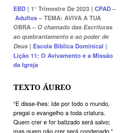
EBD
| 1° Trimestre De 2023 |
CPAD
–
Adultos
– TEMA: AVIVA A TUA
OBRA
– O chamado das Escrituras
ao quebrantamento e ao poder de
|
Escola Biblica Dominical
|
Deus
Lição 11: O Avivamento e a Missão
da Igreja
TEXTO ÁUREO
“E disse-lhes: Ide por todo o mundo,
pregai o evangelho a toda criatura.
Quem crer e for batizado será salvo;
mas quem não crer será condenado.”