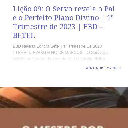
Lição 09: O Servo revela o Pai
e o Perfeito Plano Divino | 1°
Trimestre de 2023 | EBD –
BETEL
EBD Revista Editora Betel | 1° Trimestre De 2023
| TEMA: O EVANGELHO DE MARCOS – O Servo e a
missão no serviço da obra de Deus | Escola Biblica
Dominical | Lição 09: O Servo revela o Pai e o Perfeito
CONTINUE LENDO
→
Plano Divino TEXTO ÁUREO “E ele lhes disse: Mas vós,
quem dizeis que eu sou? E, respondendo Pedro, lhe
disse: Tu és o Cristo.” Marcos 8.29 VERDADE
APLICADA Os que estão em Cristo desfrutam de um
relacionamento íntimo com Deus e do conhecimento de
Seu piano e propósito. OBJETIVOS DA LIÇÃO
MOSTRAR a importância