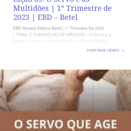
Multidões | 1° Trimestre de
2023 | EBD – Betel
EBD Revista Editora Betel | 1° Trimestre De 2023
| TEMA: O EVANGELHO DE MARCOS – O Servo e a
missão no serviço da obra de Deus | Escola Biblica
Dominical | Lição 05: O Servo e as Multidões TEXTO
CONTINUE LENDO
→
ÁUREO ” (…) E a grande multidão o ouvia de boa
vontade.” Marcos 12.37b VERDADE APLICADA Como
Jesus, Seus discípulos devem lidar com as multidões
com compaixão, discernimento e atenção. OBJETIVOS
DA LIÇÃO Ensinar como devemos nos portar em meio a
multidão.Mostrar que ninguém pode atrapalhar nossos
sonhos.Falar que o Servo socorre quem vai ao