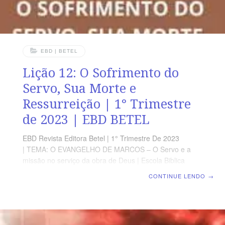
EBD | BETEL
Lição 12: O Sofrimento do
Servo, Sua Morte e
Ressurreição | 1° Trimestre
de 2023 | EBD BETEL
EBD Revista Editora Betel | 1° Trimestre De 2023
| TEMA: O EVANGELHO DE MARCOS – O Servo e a
missão no serviço da obra de Deus | Escola Biblica
Dominical | Lição 12: O sofrimento do Servo, Sua morte
CONTINUE LENDO
→
e Ressurreição TEXTO ÁUREO “Porém ele disse-lhes:
Não vos assusteis; buscais a Jesus, o nazareno, que foi
crucificado; já ressuscitou, não está aqui; eis aqui o
lugar onde o puseram.” Marcos 16.6 VERDADE