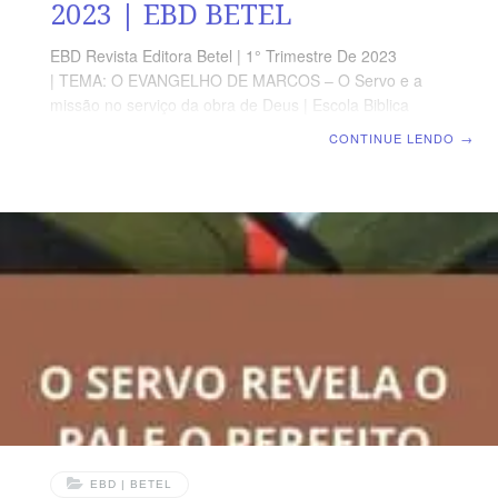
2023 | EBD BETEL
EBD Revista Editora Betel | 1° Trimestre De 2023
| TEMA: O EVANGELHO DE MARCOS – O Servo e a
missão no serviço da obra de Deus | Escola Biblica
Dominical | Lição 10: A manifestação pública do Servo
CONTINUE LENDO
→
em Jerusalém TEXTO ÁUREO “Bendito o reino do
nosso pai Davi, que vem em nome do Senhor! Hosana
nas alturas!” Marcos 11.10 VERDADE APLICADA Como
Nosso Senhor Jesus Cristo, precisamos estar alertas
para não nos desviarmos do piano de Deus para nossa
vida. OBJETIVOS DA LIÇÃO DESTACAR que a Casa do
Senhor é lugar de oração.RESSALTAR
EBD | BETEL