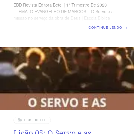
EBD Revista Editora Betel | 1° Trimestre De 2023
| TEMA: O EVANGELHO DE MARCOS – O Servo e a
missão no serviço da obra de Deus | Escola Biblica
Dominical | Lição 06: A Autoridade do Servo TEXTO
CONTINUE LENDO
→
ÁUREO “E sentiram um grande temor e diziam uns aos
outros: Mas quem este que até o vento e o mar lhe
obedecem?” Marcos 4.41 VERDADE APLICADA A
revelação acerca da autoridade de Jesus Cristo
registrada nos Evangelhos deve produzir em nós
confiança a impulsionar-nos no cumprimento da missão
evangelizadora OBJETIVOS DA LIÇÃO Evidenciar as
manifestações da
EBD | BETEL
Lição 05: O Servo e as