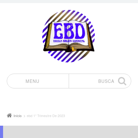
MENU
BUSCA
Pular para o conteúdo
Início
ebd 1° Trimestre De 2023