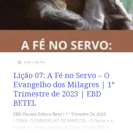
ensinamentos de Jesus Cristo dirijam Todas as áreas
da vida dos discípulos de Cristo. OBJETIVOS DA LIÇÃO
MOSTRAR que Jesus trouxe esperança com Seus
ensinos.RESSALTAR a grandeza
EBD | BETEL
Lição 07: A Fé no Servo – O
Evangelho dos Milagres | 1°
Trimestre de 2023 | EBD
BETEL
EBD Revista Editora Betel | 1° Trimestre De 2023
| TEMA: O EVANGELHO DE MARCOS – O Servo e a
missão no serviço da obra de Deus | Escola Biblica