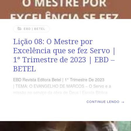
EBD | BETEL
Lição 08: O Mestre por
Excelência que se fez Servo |
1° Trimestre de 2023 | EBD –
BETEL
EBD Revista Editora Betel | 1° Trimestre De 2023
| TEMA: O EVANGELHO DE MARCOS – O Servo e a
missão no serviço da obra de Deus | Escola Biblica
Dominical | Lição 08: O Mestre por Excelência que se
CONTINUE LENDO
→
fez Servo TEXTO ÁUREO “E, chamando outra vez a
multidão, disse-lhes: Ouvi-me, vós todos, e
compreendei.” Marcos 7.14 VERDADE APLICADA É
fundamental que as verdades e os princípios dos