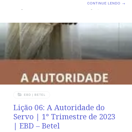
Dominical | Lição 07: A Fé no Servo – O Evangelho dos
CONTINUE LENDO
→
Milagres TEXTO ÁUREO “Por isso, vos digo que Tudo o
que pedirdes, orando, crede que o recebereis a te-to-
eis.” Marcos 11.24 VERDADE APLICADA Na vivência
dos problemas a das adversidades da vida,
perseveremos na fé cristocêntrica. OBJETIVOS DA
LIÇÃO MOSTRAR que a fé é fundamental para o
milagre.ENSINAR que recorrer a Jesus e
EBD | BETEL
Lição 06: A Autoridade do
Servo | 1° Trimestre de 2023
| EBD – Betel