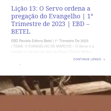
Lição 13: O Servo ordena a
pregação do Evangelho | 1°
Trimestre de 2023 | EBD –
BETEL
EBD Revista Editora Betel | 1° Trimestre De 2023
| TEMA: O EVANGELHO DE MARCOS – O Servo e a
missão no serviço da obra de Deus | Escola Biblica
Dominical | Lição 13: O Servo ordena a pregação do
CONTINUE LENDO
→
Evangelho TEXTO ÁUREO “E disse-lhes: Ide por todo o
mundo, pregai o evangelho a toda criatura.” Marcos
16.15 VERDADE APLICADA O evangelho de Marcos
inicia apresentando Jesus e Sua missão a finaliza com a
missão dada aos Seus discípulos. OBJETIVOS DA
LIÇÃO Explicar que a ordem do “Ide” continua
irreversível.Mostrar a importância da pregação do
Evangelho.Falar