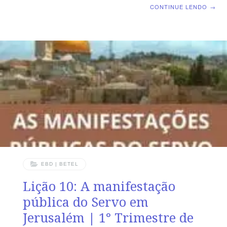
Dominical | Lição 11: O Sermão Profético – Servo revela
CONTINUE LENDO
→
o futuro TEXTO ÁUREO “Passará o céu e a terra, mas
as minhas palavras não passarão.” Marcos 13.31
VERDADE APLICADA Todo cristão precisa estar
vigilante, orando, perseverando e cumprindo a missão,
pois breve Jesus voltará. OBJETIVOS DA LIÇÃO
Mostrar que devemos perseverar até o fim.Destacar
que Jesus virá buscar os escolhidosFalar que antes da
vinda
EBD | BETEL
Lição 10: A manifestação
pública do Servo em
Jerusalém | 1° Trimestre de