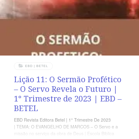
APLICADA Ao ser preso, passar pelo sofrimento, morrer
na cruz e ressuscitar ao terceiro dia, o Servo estava
cumprindo o glorioso e perfeito
EBD | BETEL
Lição 11: O Sermão Profético
– O Servo Revela o Futuro |
1° Trimestre de 2023 | EBD –
BETEL
EBD Revista Editora Betel | 1° Trimestre De 2023
| TEMA: O EVANGELHO DE MARCOS – O Servo e a
missão no serviço da obra de Deus | Escola Biblica