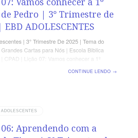
 07: Vamos conhecer a 1º
 de Pedro | 3° Trimestre de
 | EBD ADOLESCENTES
scentes | 3° Trimestre De 2025 | Tema do
: Grandes Cartas para Nós | Escola Biblica
 | CPAD | Lição 07: Vamos conhecer a 1º
Pedro LEITURA BÍBLICA 1 Pedro 1.6-9,13-
CONTINUE LENDO
→
SAGEM […] Quero animá-los e dar o meu
o de que as bênçãos que vocês têm
são uma prova verdadeira da graça de
tinuem firmes, pois, nessa graça. 1 Pedro
cional Segunda » Lc 5.10Terça » 1 Pe
| ADOLESCENTES
ta » 2 Co 4.16-18Quinta » 1 Ts 4.1-4Sexta
 06: Aprendendo com a
7-39Sábado » 1 Pe 4.6-11