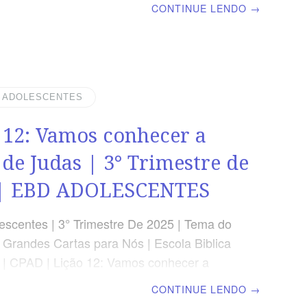
CONTINUE LENDO
→
 ” Quem ouve esses meus ensinamentos
 acordo com eles é como um homem sábio
ruiu a sua casa na rocha”. Mateus 7.24
l Segunda » Hb 4.12Terça » Sl
rta » 1 Jo 1.6Quinta » Mt 7.24-26Sexta »
| ADOLESCENTES
5Sábado » Lv 22.31 Objetivos MOTIVAR o
 12: Vamos conhecer a
te a ler e estudar a Palavra;REAFIRMAR
avra
 de Judas | 3° Trimestre de
 | EBD ADOLESCENTES
scentes | 3° Trimestre De 2025 | Tema do
: Grandes Cartas para Nós | Escola Biblica
 | CPAD | Lição 12: Vamos conhecer a
Judas LEITURA BÍBLICA Judas 1-5, 20,21
CONTINUE LENDO
→
 […] Então senti que era necessário