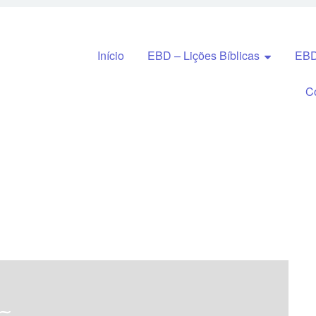
Pular para o conteúdo
Início
EBD – Lições Bíblicas
EBD
C