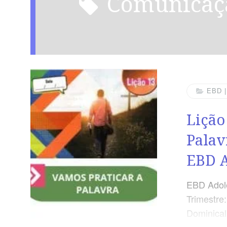
comunicaç
EBD 
Lição
Palav
EBD 
EBD Adole
Trimestre
Dominical
Palavra! 