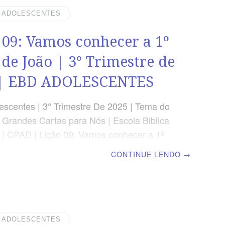
 João 6 Devocional Segunda » 1Tm
| ADOLESCENTES
 » Jo 14.21-23Quarta » Jo 14.6Quinta » 1
 09: Vamos conhecer a 1º
11Sexta » Rm 12.13Sábado » Rm 16.17.18
s MOSTRAR
 de João | 3° Trimestre de
 | EBD ADOLESCENTES
scentes | 3° Trimestre De 2025 | Tema do
: Grandes Cartas para Nós | Escola Biblica
 | CPAD | Lição 09: Vamos conhecer a 1º
João LEITURA BÍBLICA 1 João 2.14-17 A
CONTINUE LENDO
→
 Eu escrevo essas coisas a vocês que
Filho de Deus, para que vocês saibam que
a eterna. 1 João 5.13 Devocional Segunda »
34Terça » Mt 24.23,24Quarta » 1 Jo
ta » 2 Ts 2.3,4Sexta » Tg 4.4-7Sábado » 1
| ADOLESCENTES