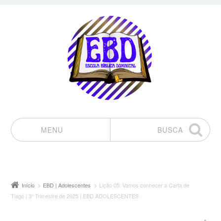
MENU
BUSCA
Pular para o conteúdo
Início
EBD | Adolescentes
Lição 05: Vamos conhecer a Carta de
Tiago | 3° Trimestre de 2025 | EBD ADOLESCENTES