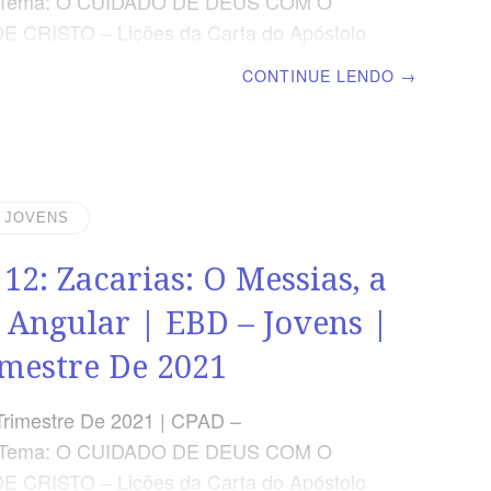
| Tema: O CUIDADO DE DEUS COM O
 CRISTO – Lições da Carta do Apóstolo
 Coríntios para os nossos Dias | Lição 13:
CONTINUE LENDO
→
: Deus se Importa com a Família Objetivos
o contexto social e a estrutura do livro de
s; RECONHECER os perigos de uma
apática e indiferente; COMPREENDER que o
 de Deus para nossas vidas implica na
| JOVENS
o de um relacionamento familiar agradável
 12: Zacarias: O Messias, a
TEXTO DO DIA E dizeis: Por quê? Porque o
i testemunha
 Angular | EBD – Jovens |
imestre De 2021
Trimestre De 2021 | CPAD –
| Tema: O CUIDADO DE DEUS COM O
 CRISTO – Lições da Carta do Apóstolo