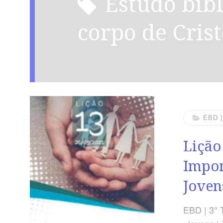
estudo biblico sobre o
corpo de Cris
EBD 
Lição
Impor
Joven
EBD | 3° 