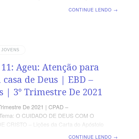
 Coríntios para os nossos Dias | Lição 12:
CONTINUE LENDO
→
 O Messias, a Pedra Angular OBJETIVOS
a estrutura do livro de Zacarias;
 como as oito visões do profeta
ram para motivar os judeus na reconstrução
o APRESENTAR as profecias messiânicas
| JOVENS
as. TEXTO DO DIA “E, se alguém lhe
 11: Ageu: Atenção para
ue feridas são essas nas tuas mãos? dirá
s feridas
 casa de Deus | EBD –
s | 3° Trimestre De 2021
Trimestre De 2021 | CPAD –
| Tema: O CUIDADO DE DEUS COM O
 CRISTO – Lições da Carta do Apóstolo
 Coríntios para os nossos Dias | Lição 11:
CONTINUE LENDO
→