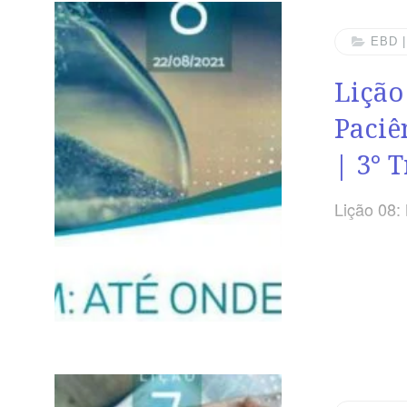
EBD 
Lição
Paciê
| 3° 
Lição 08: