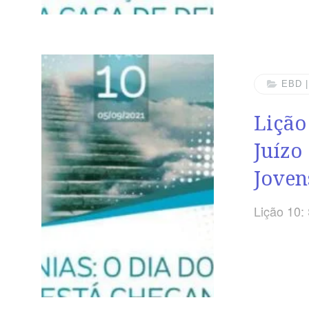
Ageu: Ate
OBJETIVOS
abrangeu
profeta A
primeiro 
EBD 
ENTENDER
Lição
lugar em
Juízo
Joven
Lição 10: