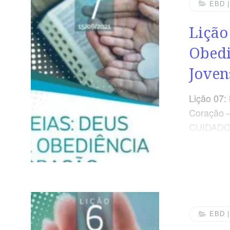
EBD 
Lição
Obedi
Joven
Lição 07:
Coração –
CUIDADO
EBD 