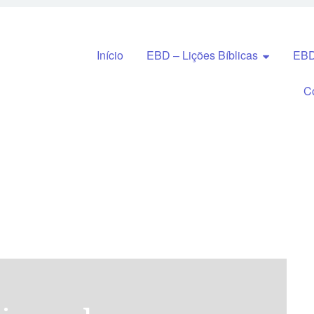
Pular para o conteúdo
Início
EBD – Lições Bíblicas
EBD
C