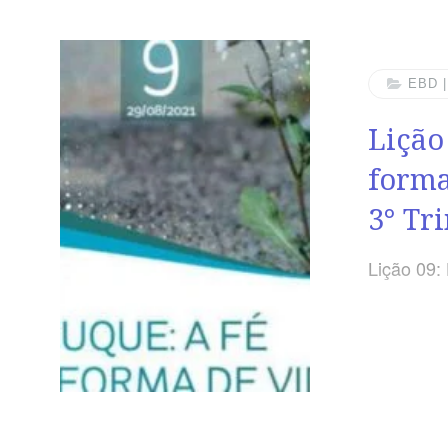
EBD 
Lição
forma
3° Tr
Lição 09: