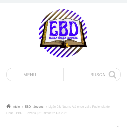
MENU
BUSCA
Pular para o conteúdo
Início
EBD | Jovens
Lição 08: Naum: Até onde vai a Paciência de
Deus | EBD – Jovens | 3° Trimestre De 2021