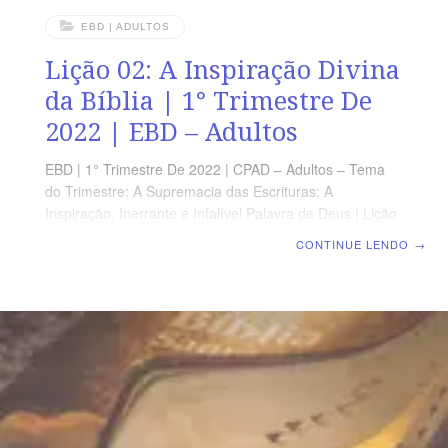
EBD | ADULTOS
Lição 02: A Inspiração Divina
da Bíblia | 1° Trimestre De
2022 | EBD – Adultos
EBD | 1° Trimestre De 2022 | CPAD – Adultos – Tema
do Trimestre: A Supremacia das Escrituras: A
Inspiração, Inerrante e Infalível Palavra de Deus | Lição
02: A Inspiração Divina da Bíblia | Escola Biblica
CONTINUE LENDO
→
Dominical TEXTO AUREO “ Toda a Escritura
divinamente inspirada é proveitosa para ensinar, para
redarguir, para corrigir, para instruir em justiça.” (2 Tm
3.16) VERDADE PRÁTICA A inspiração da Bíblia
Sagrada é divina, verbal e plenária. Portanto, a Bíblia
toda nos ensina, corrige e instrui. LEITURA DIÁRIA
Segunda – 2 Pe 1.21 Os autores bíblicos escreveram
inspirados pelo Espírito SantoTerça