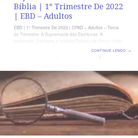
Bíblia | 1° Trimestre De 2022
| EBD – Adultos
EBD | 1° Trimestre De 2022 | CPAD – Adultos – Tema
do Trimestre: A Supremacia das Escrituras: A
Inspiração, Inerrante e Infalível Palavra de Deus | Lição
03: A Inerrância da Bíblia | Escola Biblica Dominical
CONTINUE LENDO
→
TEXTO ÁUREO “ Porque na verdade vos digo que, até
que o céu e a terra passem , nem um jota ou um til se
omitirá da lei sem que tudo seja cumprido.” (Mt 5.18)
VERDADE PRÁTICA A doutrina segundo a qual a Bíblia
não contém erro algum denomina-se “Inerrância das
Escrituras”. Por isso podemos confiar em sua
mensagem que