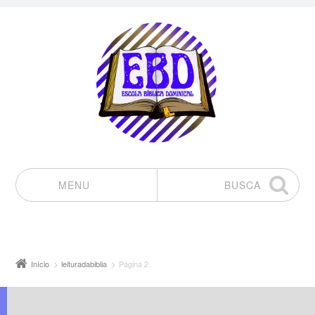
MENU
BUSCA
Pular para o conteúdo
Início
leituradabiblia
Página 2