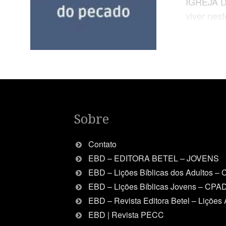
IGREJA 
viver nes
Babilônia 
Deturpaçã
ÁUREO “Po
diante del
conhecim
PRÁTICA O
humanidad
Sobre
eficazme
1 Jo 3.4 
Contato
EBD – EDITORA BETEL – JOVENS
EBD – Lições Bíblicas dos Adultos –
EBD – Lições Bíblicas Jovens – CPA
EBD – Revista Editora Betel – Lições 
EBD | Revista PECC