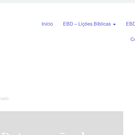
Pular para o conteúdo
Início
EBD – Lições Bíblicas
EBD
C
ecado