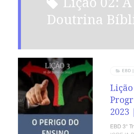
Lição 02: A Deturpação da
Doutrina Bíbl
EBD 
Lição
Progr
2023
EBD 3° Tr