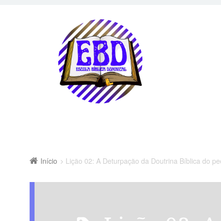
Início
Lição 02: A Deturpação da Doutrina Bíblica do p