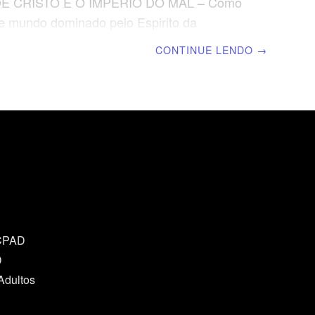
DE CRISTO E O ÍMPERIO DO MAL – Como
te mundo dominado pelo Espirito da
| Escola Biblica Dominical | Lição 02: A
CONTINUE LENDO
→
o da Doutrina Bíblica do pecado TEXTO
r isso, nenhuma carne será justificada
e pelas obras da lei, porque pela lei vem o
ento do pecado.” (Rm 3.20) VERDADE
 pecado de Adão arruinou toda a
e. Contudo, Jesus Cristo pode regenerar
nte o pecador. LEITURA DIÁRIA Segunda –
Pecado é transgredir
 CPAD
D
Adultos