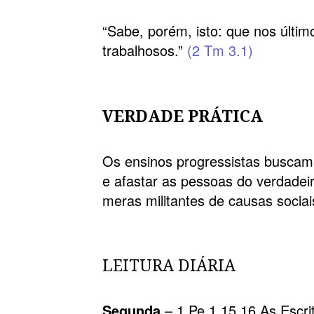
“Sabe, porém, isto: que nos últim
trabalhosos.”
(2 Tm 3.1)
VERDADE PRÁTICA
Os ensinos progressistas buscam d
e afastar as pessoas do verdadeir
meras militantes de causas sociai
LEITURA DIÁRIA
Segunda
– 1 Pe 1.15,16 As Escri