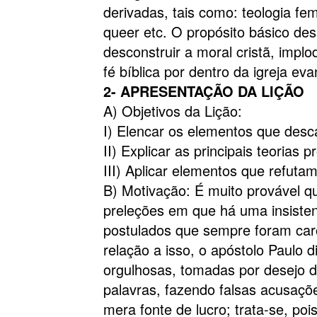
deri­vadas, tais como: teologia fem
queer etc. O propósito básico de
desconstruir a moral cristã, implo
fé bíblica por dentro da igreja eva
2- APRESENTAÇÃO DA LIÇÃO
A) Objetivos da Lição:
I) Elencar os elementos que desca
II) Explicar as principais teorias p
III) Aplicar elementos que refutam
B) Motivação: É muito provável q
preleções em que há uma insisten
postulados que sempre foram caros
relação a isso, o apóstolo Paulo 
orgulhosas, tomadas por desejo d
palavras, fazendo falsas acusaç
mera fonte de lucro; trata-se, po