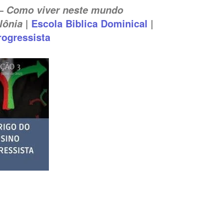
 –
Como viver neste mundo
|
Escola Biblica Dominical
|
lônia
rogressista