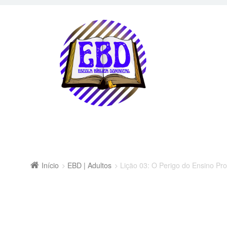
Início
EBD | Adultos
Lição 03: O Perigo do Ensino Pr