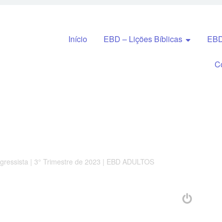
Pular para o conteúdo
Início
EBD – Lições Bíblicas
EBD
C
ogressista | 3° Trimestre de 2023 | EBD ADULTOS