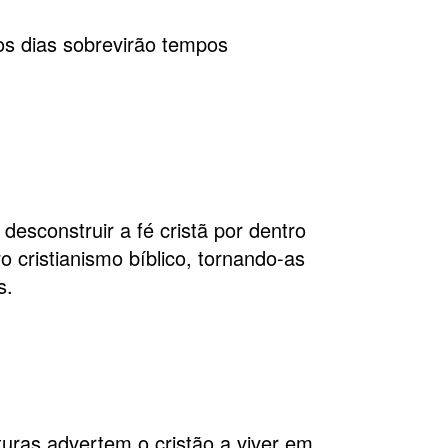
os dias sobrevirão tempos
esconstruir a fé cristã por dentro
o cristianismo bíblico, tornando-as
s.
turas advertem o cristão a viver em