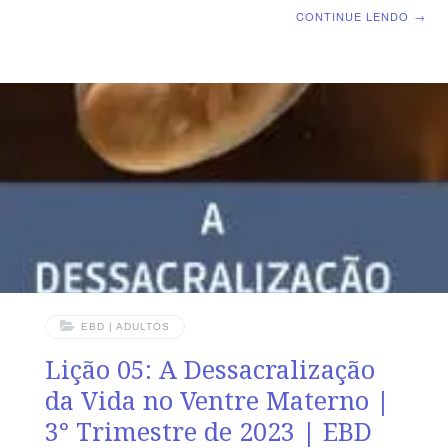
Biblica Dominical | Lição 06: A Desconstrução da
CONTINUE LENDO
→
Masculinidade Bíblica TEXTO ÁUREO “E tomou o
Senhor Deus o homem e o pôs no jardim do Éden para
o lavrar e o guardar.” (Gn 2.15) VERDADE PRÁTICA O
homem foi criado com qualidades que expressam
virilidade, responsabilidade e liderança. LEITURA
DIÁRIA Segunda – Gn 1.2 7 Deus criou o ser humano e
os definiu
EBD | ADULTOS
Lição 05: A Dessacralização
da Vida no Ventre Materno |
3° Trimestre de 2023 | EBD