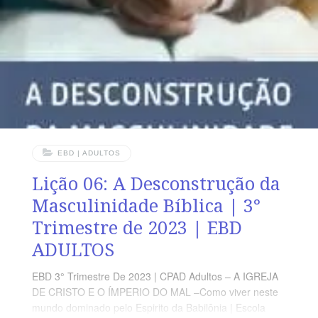
homens. Deus lhe confiou a dádiva da maternidade e
função de ser esposa e auxiliadora. LEITURA DIÁRIA
Segunda – Gn 2.18-20 A
EBD | ADULTOS
Lição 06: A Desconstrução da
Masculinidade Bíblica | 3°
Trimestre de 2023 | EBD
ADULTOS
EBD 3° Trimestre De 2023 | CPAD Adultos – A IGREJA
DE CRISTO E O ÍMPERIO DO MAL –Como viver neste
mundo dominado pelo Espirito da Babilônia | Escola