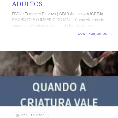
ADULTOS
EBD 3° Trimestre De 2023 | CPAD Adultos – A IGREJA
DE CRISTO E O ÍMPERIO DO MAL – Como viver neste
mundo dominado pelo Espirito da Babilônia | Escola
Biblica Dominical | Lição 05: A Dessacralização da Vida
CONTINUE LENDO
→
no Ventre Materno TEXTO ÁUREO “E eis que em seu
ventre conceberás, e darás à luz um filho, e pôr-lhe-ás o
nome de Jesus.” (Lc 1.31) VERDADE PRÁTICA A
concepção divina de Jesus Cristo sacraliza a vida no
ventre materno e se opõe à cultura morta, infantil
intrauterina do presente século. LEITURA DIÁRIA
Segunda –
EBD | ADULTOS