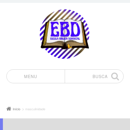
MENU
BUSCA
Pular para o conteúdo
Início
masculinidade