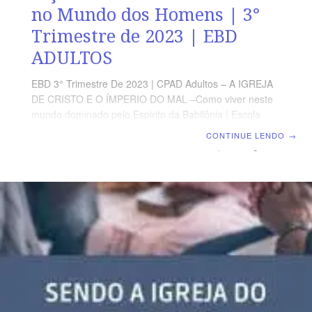
no Mundo dos Homens | 3°
Trimestre de 2023 | EBD
ADULTOS
EBD 3° Trimestre De 2023 | CPAD Adultos – A IGREJA
DE CRISTO E O ÍMPERIO DO MAL –Como viver neste
mundo dominado pelo Espirito da Babilônia | Escola
Biblica Dominical | Lição 13: O Mundo de Deus no
CONTINUE LENDO
→
Mundo dos Homens TEXTO ÁUREO “Eis que a virgem
conceberá, e dará à luz um filho,e ele será chamado
pelo nome de Emanuel. (Emanuel traduzido é: Deus
conosco).” (Mt 1.23) VERDADE PRÁTICA Na
dispensação da graça, a Igreja deve refletir os valores
do Reino de Deus no mundo. LEITURA DIÁRIA
Segunda – Rm 5.12,18,19 O