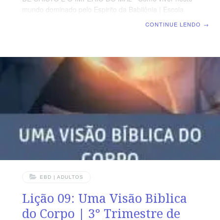
mundo dominado pelo Espirito da Babilônia | Escola
Biblica Dominical | Lição 10: A renovação Cotidiana do
CONTINUE LENDO
→
Homem Interior TEXTO ÁUREO “Por isso não
desfalecemos; mas, ainda que o nosso homem exterior
se corrompa, o interior, contudo, se renova de dia em
dia.” (2 Co 4.16) VERDADE PRÁTICA Por
instrumentalidade do Espírito Santo, os salvos
experimentam a renovarão interior em meio às
adversidades externa LEITURA DIÁRIA Segunda – 2 Co
4.7 O tesouro
EBD | ADULTOS
Lição 09: Uma Visão Biblica
do Corpo | 3° Trimestre de