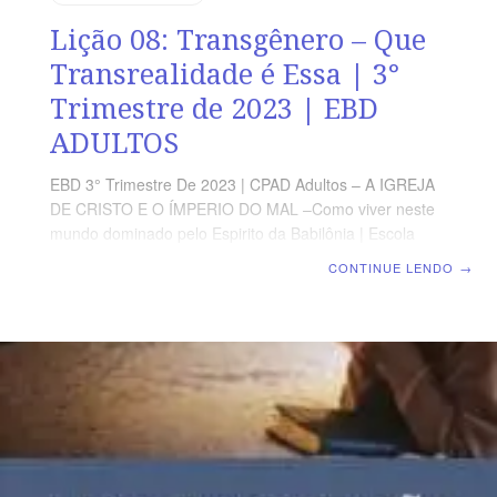
Lição 08: Transgênero – Que
Transrealidade é Essa | 3°
Trimestre de 2023 | EBD
ADULTOS
EBD 3° Trimestre De 2023 | CPAD Adultos – A IGREJA
DE CRISTO E O ÍMPERIO DO MAL –Como viver neste
mundo dominado pelo Espirito da Babilônia | Escola
Biblica Dominical | Lição 08: Transgênero – Que
CONTINUE LENDO
→
Transrealidade é Essa TEXTO ÁUREO “Portanto,
deixará o varão o seu pai e a sua mãe e apegar-se-á a
sua mulher, e serão ambos uma carne.” (Gn 2.24)
VERDADE PRÁTICA A sexualidade biblica e
heterossexual, biologicamente definida conforme o sexo
divinamente criado. LEITURA DIÁRIA Segunda – Mc
10.6 A formação biológica e binária do ser
humanoTerça –