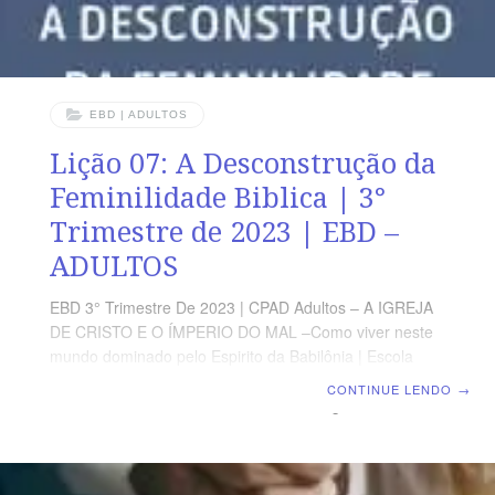
EBD | ADULTOS
Lição 07: A Desconstrução da
Feminilidade Biblica | 3°
Trimestre de 2023 | EBD –
ADULTOS
EBD 3° Trimestre De 2023 | CPAD Adultos – A IGREJA
DE CRISTO E O ÍMPERIO DO MAL –Como viver neste
mundo dominado pelo Espirito da Babilônia | Escola
Biblica Dominical | Lição 07: A Desconstrução da
CONTINUE LENDO
→
Feminilidade Biblica TEXTO ÁUREO “Enganosa é a
graça, e vaidade, a formosura, mas a mulher que teme
ao Senhor, essa será louvada”. (Pv 31.30) VERDADE
PRÁTICA A mulher foi criada para cooperar com o