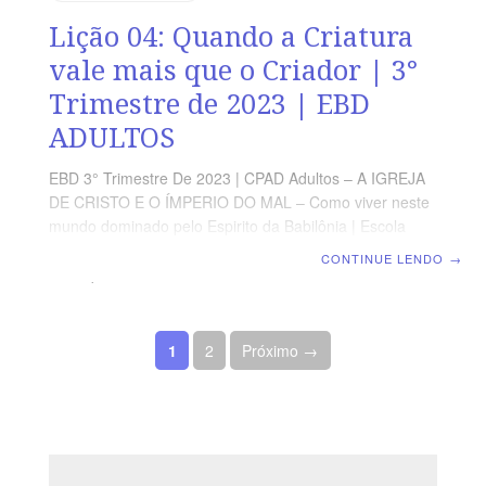
Lição 04: Quando a Criatura
vale mais que o Criador | 3°
Trimestre de 2023 | EBD
ADULTOS
EBD 3° Trimestre De 2023 | CPAD Adultos – A IGREJA
DE CRISTO E O ÍMPERIO DO MAL – Como viver neste
mundo dominado pelo Espirito da Babilônia | Escola
Biblica Dominical | Lição 04: Quando a Criatura vale
CONTINUE LENDO
→
mais que o Criador TEXTO ÁUREO “Pois mudaram a
verdade de Deus em mentira, e honraram e serviram
mais a criatura do que o Criador, que é bendito
Paginação de posts
eternamente. Amém!” (Rm 1.25) VERDADE PRÁTICA A
1
2
Próximo →
exaltação da criatura acima do Criador é a usurpação
da glória divina pela mentira e vaidade humana
LEITURA DIÁRIA