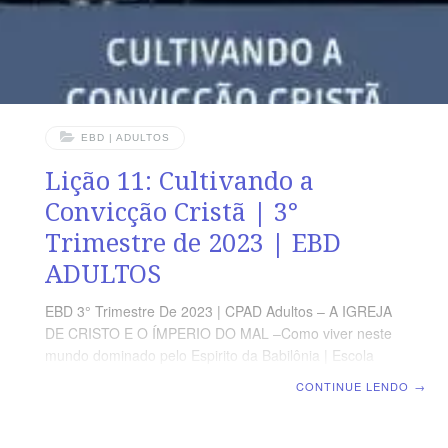
EBD | ADULTOS
Lição 11: Cultivando a
Convicção Cristã | 3°
Trimestre de 2023 | EBD
ADULTOS
EBD 3° Trimestre De 2023 | CPAD Adultos – A IGREJA
DE CRISTO E O ÍMPERIO DO MAL –Como viver neste
mundo dominado pelo Espirito da Babilônia | Escola
Biblica Dominical | Lição 11: Cultivando a Convicção
CONTINUE LENDO
→
Cristã TEXTO ÁUREO “Porque a nossa exortação não
foi com engano, nem com imundícia, nem com
fraudulência.” (1Ts 2.3) VERDADE PRÁTICA O cultivo da