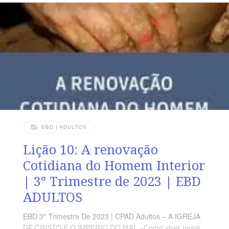
convicção cristã é imperioso para a prática e a defesa
da fé em tempo de adversidades. LEITURA DIÁRIA
Segunda – 1 Ts 1.6 -10 Ministrando as Boas-Novas no
poder do Espírito para salvaçãoTerça
EBD | ADULTOS
Lição 10: A renovação
Cotidiana do Homem Interior
| 3° Trimestre de 2023 | EBD
ADULTOS
EBD 3° Trimestre De 2023 | CPAD Adultos – A IGREJA
DE CRISTO E O ÍMPERIO DO MAL –Como viver neste