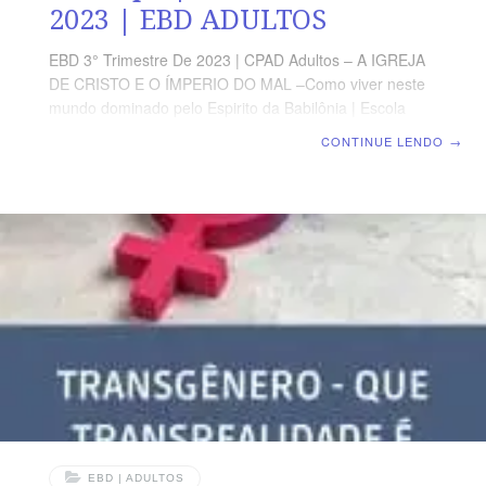
2023 | EBD ADULTOS
EBD 3° Trimestre De 2023 | CPAD Adultos – A IGREJA
DE CRISTO E O ÍMPERIO DO MAL –Como viver neste
mundo dominado pelo Espirito da Babilônia | Escola
Biblica Dominical | Lição 09: Uma Visão Biblica do Corpo
CONTINUE LENDO
→
TEXTO ÁUREO “Mas o corpo não é para a prostituição,
senão para o Senhor, e o Senhor para o corpo.” (1 Co
6.13b) VERDADE PRÁTICA O corpo e o templo do
Espírito Santo e, por isso, deve ser conservado em
santificação até a volta de Cristo LEITURA DIÁRIA
Segunda – Gn 2.7 O homem recebeu
EBD | ADULTOS