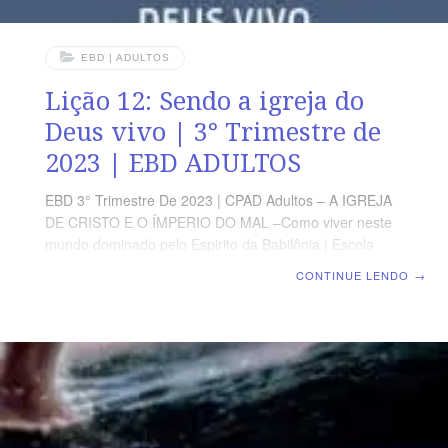
EBD | ADULTOS
Lição 12: Sendo a igreja do
Deus vivo | 3° Trimestre de
2023 | EBD ADULTOS
EBD 3° Trimestre De 2023 | CPAD Adultos – A IGREJA
DE CRISTO E O ÍMPERIO DO MAL –Como viver neste
mundo dominado pelo Espirito da Babilônia | Escola
Biblica Dominical | Lição 12: Sendo a igreja do Deus
CONTINUE LENDO
→
vivo TEXTO ÁUREO “Grande é este mistério; digo-o ,
porém , a respeito de Cristo e da igreja”. (Ef 5.32)
VERDADE PRÁTICA A Noiva de Cristo não pode ser
mundana, pois ela é a guardiã da verdade revelada e
suas vestes devem se manter imaculadas para as
Bodas do Cordeiro. Leitura diária Segunda – Dn