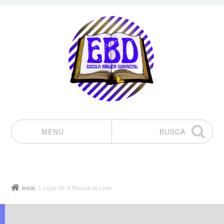
MENU
BUSCA
Pular para o conteúdo
Início
Lição 02: A Pessoa do Líder