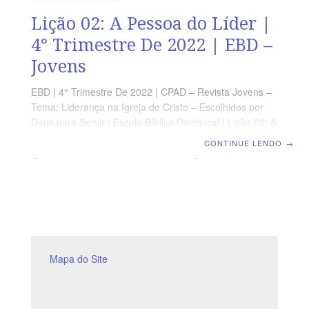
Lição 02: A Pessoa do Líder |
4° Trimestre De 2022 | EBD –
Jovens
EBD | 4° Trimestre De 2022 | CPAD – Revista Jovens –
Tema: Liderança na Igreja de Cristo – Escolhidos por
Deus para Servir | Escola Bíblica Dominical | Lição 02: A
Pessoa do Líder TEXTO PRINCIPAL “Amado, desejo
CONTINUE LENDO
→
que te vá bem em todas as coisas e que tenhas saúde,
assim coma bem vai a tua alma.” (3 Jo 1.2) LEITURA
SEMANAL SEGUNDA – 1 Tm 4.10-16 Fidelidade e
diligência na liderançaTERÇA – 2 Tm 4.9-11 O líder
precisa suportar o sofrimentoQUARTA – Lc 10.1-11 A
missão do líderQUINTA – Gn 17.1-6 É Deus
Mapa do Site