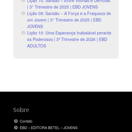
Lição 10: Sansão – Entre Vitórias e Derrotas
| 3° Trimestre de 2025 | EBD JOVENS
Lição 09: Sansão – A Força e a Fraqueza de
um Jovem | 3° Trimestre de 2025 | EBD
JOVENS
Lição 10: Uma Esperança Inabalável perante
os Poderosos | 3º Trimestre de 2026 | EBD
ADULTOS
Sobre
Contato
EBD – EDITORA BETEL – JOVENS