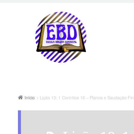
Início
Lição 13: 1 Coríntios 16 – Planos e Saudação Fi