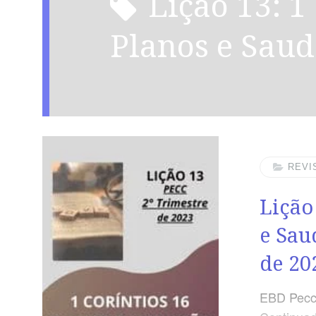
Lição 13: 1 Coríntios 16 –
Planos e Sau
REVI
Lição
e Sau
de 20
EBD Pecc