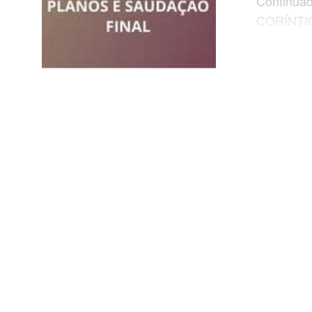
Continuad
CORÍNTIO
Ordem | Es
Coríntios
SUPLEME
o supleme
lição é ig
número 
1 Corínti
aula lend
24 (5 a 7 