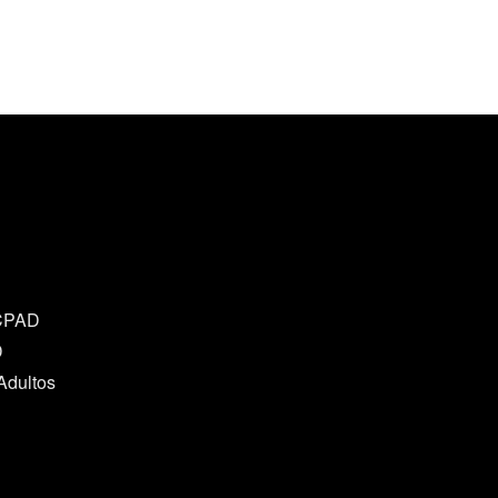
 CPAD
D
Adultos