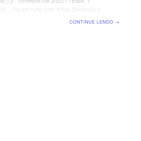
a) | 2° Trimestre De 2023 | TEMA: 1
S – Façam tudo com Amor, Decência e
cola Biblica Dominical | Lição 13: 1
CONTINUE LENDO
→
 16 – Planos e Saudação Final
NTO EXCLUSIVO DO PROFESSOR Afora
nto do professor, todo o conteúdo de cada
ual para alunos e mestres, inclusive o
da página. ORIENTAÇÃO PEDAGÓGICA Em
os 16 há 24 versos. Sugerimos começar a
o, com todos os presentes, 1 Coríntios 16.1-
min.). A revista funciona como guia