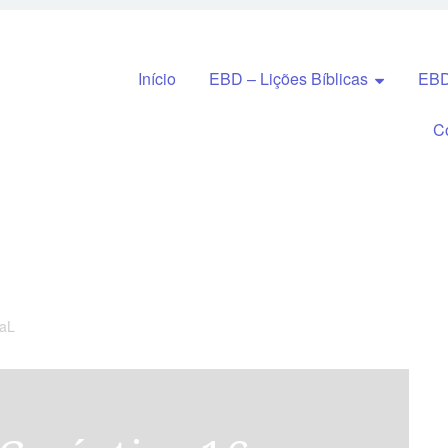
Pular para o conteúdo
Início
EBD – Lições Bíblicas
EBD
C
naL