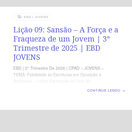
EBD | JOVENS
Lição 09: Sansão – A Força e a
Fraqueza de um Jovem | 3°
Trimestre de 2025 | EBD
JOVENS
EBD | 3° Trimestre De 2026 | CPAD – JOVENS –
TEMA: Fidelidade às Escrituras em Oposição à
Apostasia – Lições Espirituais no Livro de
Juízes | Escola Bíblica Dominical | Lição 09: Sansão – A
CONTINUE LENDO
→
Força e a Fraqueza de um Jovem TEXTO PRINCIPAL
“Depois, teve esta mulher um filho e chamou o seu
nome Sansão; e o menino cresceu, e o Senhor o
abençoou.” (Jz 13.24). RESUMO DA LIÇÃO Por mais
que Deus use alguém de forma extraordinária, a
natureza humana ainda carrega fragilidades. LEITURA