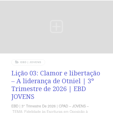
benjamita, homem canhoto […].” (Jz 3.15a). RESUMO
DA LIÇÃO Deus realiza seus propósitos por meio
daqueles que o mundo considera incapazes. LEITURA
SEMANAL SEGUNDA — 1Co 1.27-29 Deus escolheu as
coisas loucas e visTERÇA
EBD | JOVENS
Lição 03: Clamor e libertação
– A liderança de Otniel | 3º
Trimestre de 2026 | EBD
JOVENS
EBD | 3° Trimestre De 2026 | CPAD – JOVENS –
TEMA: Fidelidade às Escrituras em Oposição à