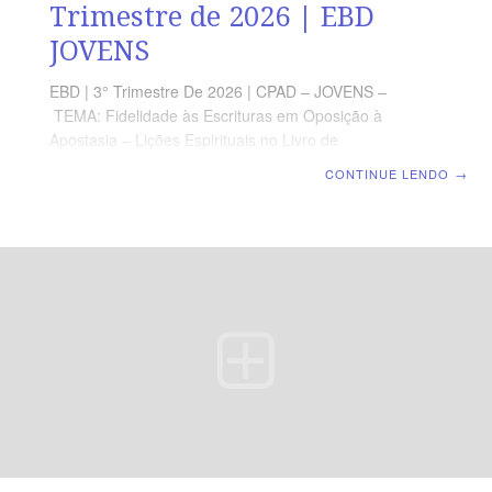
Trimestre de 2026 | EBD
JOVENS
EBD | 3° Trimestre De 2026 | CPAD – JOVENS –
TEMA: Fidelidade às Escrituras em Oposição à
Apostasia – Lições Espirituais no Livro de
Juízes | Escola Bíblica Dominical | Lição 02: Fidelidade
CONTINUE LENDO
→
a Deus – Uma Questão de Escolha TEXTO PRINCIPAL
“Então, fizeram os filhos de Israel o que parecia mal aos
olhos do Senhor; e serviram aos baalins.” (Jz 2.11).
RESUMO DA LIÇÃO A fidelidade a Deus exige um alto
custo, mas tem uma grande recompensa. LEITURA
SEMANAL SEGUNDA — Dt 7.9 Deus é fielTERÇA —
2Tm 2.13 O Senhor não pode negar a