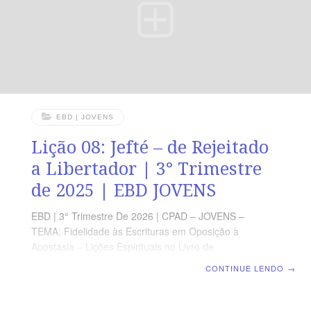
SEMANAL SEGUNDA — Rm 12.2 Não vos conformeis
com este
EBD | JOVENS
Lição 08: Jefté – de Rejeitado
a Libertador | 3° Trimestre
de 2025 | EBD JOVENS
EBD | 3° Trimestre De 2026 | CPAD – JOVENS –
TEMA: Fidelidade às Escrituras em Oposição à
Apostasia – Lições Espirituais no Livro de
Juízes | Escola Bíblica Dominical | Lição 08: Jefté – de
CONTINUE LENDO
→
Rejeitado a Libertador TEXTO PRINCIPAL “E disseram
a Jefté: Vem e sê-nos por cabeça, para que
combatamos contra os filhos de Amom.” (Jz 11.6).