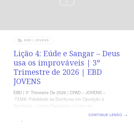
EBD | JOVENS
Lição 4: Eúde e Sangar – Deus
usa os improváveis | 3º
Trimestre de 2026 | EBD
JOVENS
EBD | 3° Trimestre De 2026 | CPAD – JOVENS –
TEMA: Fidelidade às Escrituras em Oposição à
Apostasia – Lições Espirituais no Livro de
Juízes | Escola Bíblica Dominical | Lição 4: Eúde e
CONTINUE LENDO
→
Sangar – Deus usa os improváveis TEXTO PRINCIPAL
“Então, os filhos de Israel clamaram ao Senhor, e o
Senhor lhes levantou um libertador: Eúde, filho de Gera,