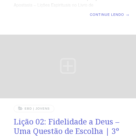
Apostasia – Lições Espirituais no Livro de
Juízes | Escola Bíblica Dominical | Lição 03: Clamor e
CONTINUE LENDO
→
libertação – A liderança de Otniel TEXTO PRINCIPAL “E
os filhos de Israel clamaram ao Senhor, e o Senhor
levantou aos filhos de Israel um libertador, e os libertou:
Otniel, filho de Quenaz, irmão de Calebe, mais novo do
que ele.” (Jz 3.9). RESUMO DA LIÇÃO A liderança
servidora e abnegada é uma marca da vida cristã.
LEITURA SEMANAL SEGUNDA — Rm
EBD | JOVENS
Lição 02: Fidelidade a Deus –
Uma Questão de Escolha | 3º