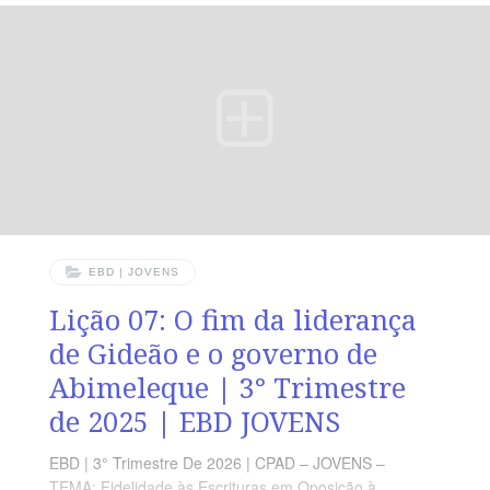
RESUMO DA LIÇÃO Em tudo o que fazemos é preciso
ter fé e coragem, mas também atitudes sábias e
prudentes. LEITURA SEMANAL SEGUNDA — Pv 28.13
Aquele que confessa e deixaTERÇA — Tg 2.26 Fé
EBD | JOVENS
Lição 07: O fim da liderança
de Gideão e o governo de
Abimeleque | 3° Trimestre
de 2025 | EBD JOVENS
EBD | 3° Trimestre De 2026 | CPAD – JOVENS –
TEMA: Fidelidade às Escrituras em Oposição à