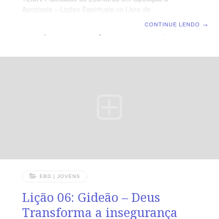
Apostasia – Lições Espirituais no Livro de
Juízes | Escola Bíblica Dominical | Lição 07: O fim da
CONTINUE LENDO
→
liderança de Gideão e o governo de Abimeleque TEXTO
PRINCIPAL “Então, se ajuntaram todos os cidadãos de
Siquém e toda Bete-Milo; e foram e levantaram a
Abimeleque como rei, junto ao carvalho alto que está
perto de Siquém.” (Jz 9.6). RESUMO DA LIÇÃO A
liderança cristã deve ser exercida em constante
vigilância, para que os líderes não sejam seduzidos pelo
EBD | JOVENS
Lição 06: Gideão – Deus
Transforma a insegurança