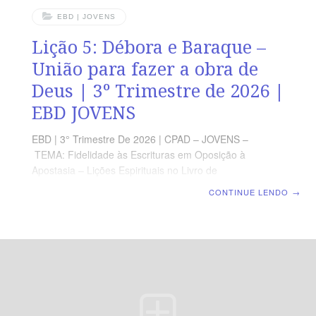
EBD | JOVENS
Lição 5: Débora e Baraque –
União para fazer a obra de
Deus | 3º Trimestre de 2026 |
EBD JOVENS
EBD | 3° Trimestre De 2026 | CPAD – JOVENS –
TEMA: Fidelidade às Escrituras em Oposição à
Apostasia – Lições Espirituais no Livro de
Juízes | Escola Bíblica Dominical | Lição 5: Débora e
CONTINUE LENDO
→
Baraque – União para fazer a obra de Deus TEXTO
PRINCIPAL “Então, disse Débora a Baraque: Levanta-
te, porque este é o dia em que o Senhor tem dado a
Sísera na tua mão; porventura, o Senhor não saiu
diante de ti?” (Jz 4.14a). RESUMO DA LIÇÃO A obra de
Deus é feita em cooperação, cada pessoa contribuindo
com os talentos que