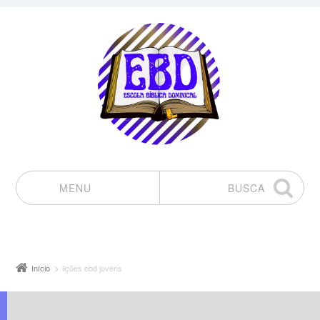
MENU
BUSCA
Pular para o conteúdo
Início
lições ebd jovens