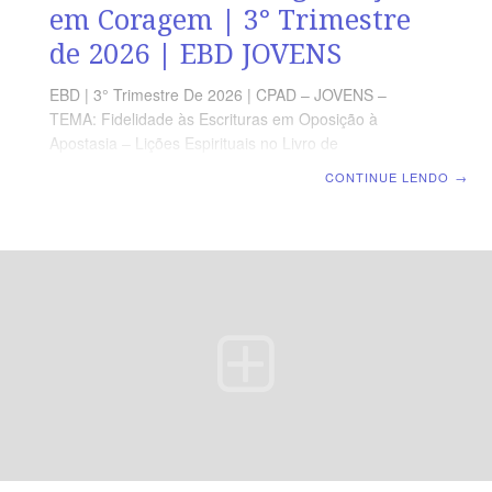
em Coragem | 3° Trimestre
de 2026 | EBD JOVENS
EBD | 3° Trimestre De 2026 | CPAD – JOVENS –
TEMA: Fidelidade às Escrituras em Oposição à
Apostasia – Lições Espirituais no Livro de
Juízes | Escola Bíblica Dominical | Lição 06: Gideão –
CONTINUE LENDO
→
Deus Transforma a insegurança em Coragem TEXTO
PRINCIPAL “Então, o Anjo do Senhor lhe apareceu e lhe
disse: O Senhor é contigo, varão valoroso.” (Jz 6.12).
RESUMO DA LIÇÃO Mesmo diante das limitações, Deus
capacita e conduz à vitória aqueles que confiam nEle.
LEITURA SEMANAL SEGUNDA — 1Tm 4.2 O perigo da
mente cauterizadaTERÇA — Jo 10.10 As ações do