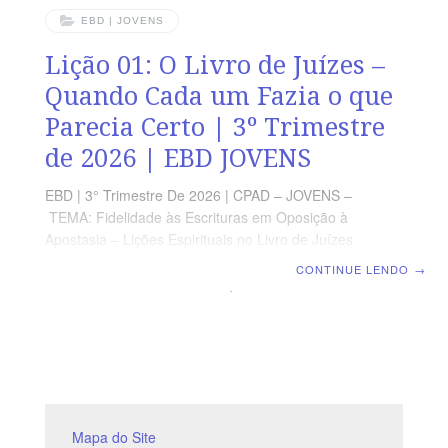
EBD | JOVENS
Lição 01: O Livro de Juízes –
Quando Cada um Fazia o que
Parecia Certo | 3º Trimestre
de 2026 | EBD JOVENS
EBD | 3° Trimestre De 2026 | CPAD – JOVENS –
TEMA: Fidelidade às Escrituras em Oposição à
Apostasia – Lições Espirituais no Livro de Juízes
| Escola Bíblica Dominical | Lição 01: O Livro de Juízes
CONTINUE LENDO
→
– Quando Cada um Fazia o que Parecia Certo TEXTO
PRINCIPAL “Naqueles dias, não havia rei em Israel;
cada qual fazia o que parecia direito aos seus olhos.”
(Jz 17.6) RESUMO DA LIÇÃO Deus cumpre seus
propósitos por meio de instrumentos humanos,
escolhidos e capacitados por Ele, apesar da fraqueza
do homem. LEITURA SEMANAL SEGUNDA – Js 1.1-9
Mapa do Site