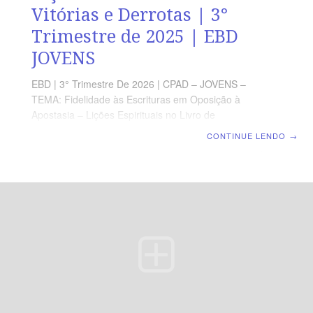
Vitórias e Derrotas | 3°
Trimestre de 2025 | EBD
JOVENS
EBD | 3° Trimestre De 2026 | CPAD – JOVENS –
TEMA: Fidelidade às Escrituras em Oposição à
Apostasia – Lições Espirituais no Livro de
Juízes | Escola Bíblica Dominical | Lição 10: Sansão –
CONTINUE LENDO
→
Entre Vitórias e Derrotas TEXTO PRINCIPAL “Então,
Sansão clamou ao Senhor e disse: Senhor Jeová, peço-
te que te lembres de mim e esforça-me agora, só esta
vez, ó Deus, para que de uma vez me vingue dos
filisteus, pelos meus dois olhos.” (Jz 16.28). RESUMO
DA LIÇÃO Entre vitórias e derrotas, o cristão aprende
que a obediência fortalece, mas o