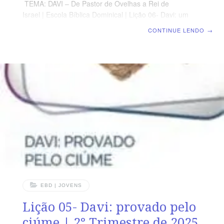
TEMA: DAVI – De Pastor de Ovelhas a Rei de
Israel | Escola Bíblica Dominical | Lição 06- Davi: um
casamento real TEXTO PRINCIPAL “Sede unânimes
CONTINUE LENDO
→
entre vós; não ambicioneis coisas altas, mas acomodai-
vos às humildes; não sejais sábios em vós mesmos.”
(Rm 12.16) RESUMO DA LIÇÃO O casamento entre
Mical e Davi nos permite um atento olhar sobre temas
como a humildade de Davi e o valor do amor em um
casamento. LEITURA SEMANAL SEGUNDA – 1 Pe
5.5.6 A humildade do jovem cristãoTERÇA – 1
EBD | JOVENS
Lição 05- Davi: provado pelo
ciúme | 2° Trimestre de 2025