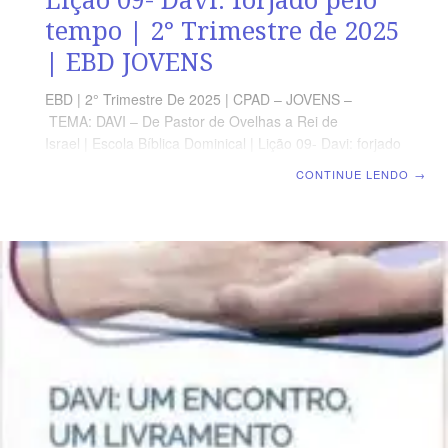
tempo | 2° Trimestre de 2025
| EBD JOVENS
EBD | 2° Trimestre De 2025 | CPAD – JOVENS –
TEMA: DAVI – De Pastor de Ovelhas a Rei de
Israel | Escola Bíblica Dominical | Lição 09- Davi: forjado
pelo tempo TEXTO PRINCIPAL “Tudo tem o seu tempo
CONTINUE LENDO
→
determinado, e há tempo para todo o propósito debaixo
do céu.” (Ec 3.1) RESUMO DA LIÇÃO Entre o chamado
de Davi e o início de seu reinado houve um grande
espaço de tempo no qual ele pôde ser preparado por
Deus para tal missão. LEITURA SEMANAL SEGUNDA –
1 Sm 16.13 O jovem Davi é ungidoTERÇA – 1