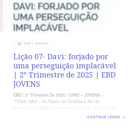
EBD | JOVENS
Lição 07- Davi: forjado por
uma perseguição implacável
| 2° Trimestre de 2025 | EBD
JOVENS
EBD | 2° Trimestre De 2025 | CPAD – JOVENS –
TEMA: DAVI – De Pastor de Ovelhas a Rei de
Israel | Escola Bíblica Dominical | Lição 07- Davi: forjado
por uma perseguição implacável TEXTO PRINCIPAL
CONTINUE LENDO
→
“Mas os que esperam no SENHOR renovarão as suas
forças e subirão com asas como águias; correrão e não