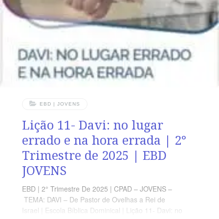
encontramos um contraste entre a bondade para com
Mefibosete e a maldade para com Urias, além de
elementos que nos permitem refletir acerca da graça de
Deus. LEITURA
EBD | JOVENS
Lição 11- Davi: no lugar
errado e na hora errada | 2°
Trimestre de 2025 | EBD
JOVENS
EBD | 2° Trimestre De 2025 | CPAD – JOVENS –
TEMA: DAVI – De Pastor de Ovelhas a Rei de
Israel | Escola Bíblica Dominical | Lição 11- Davi: no