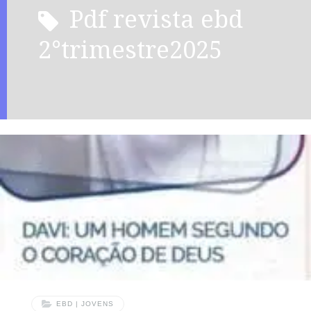
pdf revista ebd
2°trimestre2025
EBD | JOVENS