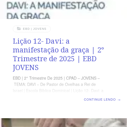
EBD | JOVENS
Lição 12- Davi: a
manifestação da graça | 2°
Trimestre de 2025 | EBD
JOVENS
EBD | 2° Trimestre De 2025 | CPAD – JOVENS –
TEMA: DAVI – De Pastor de Ovelhas a Rei de
Israel | Escola Bíblica Dominical | Lição 12- Davi: a
manifestação da graça TEXTO PRINCIPAL
CONTINUE LENDO
→
“Cheguemos, pois, com confiança ao trono da graça,
para que possamos alcançar misericórdia e achar
graça, a fim de sermos ajudados em tempo oportuno.”
(Hb 4 .16) RESUMO DA LIÇÃO Na vida de Davi