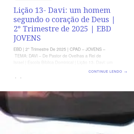
Lição 13- Davi: um homem
segundo o coração de Deus |
2° Trimestre de 2025 | EBD
JOVENS
EBD | 2° Trimestre De 2025 | CPAD – JOVENS –
TEMA: DAVI – De Pastor de Ovelhas a Rei de
Israel | Escola Bíblica Dominical | Lição 13- Davi: um
homem segundo o coração de Deus TEXTO PRINCIPAL
CONTINUE LENDO
→
“[…] Achei a Davi, filho de Jessé, varão conforme o meu
coração, que executará toda a minha vontade.” (At
13.22). RESUMO DA LIÇÃO Ao conhecermos a vida de
Davi podemos entender o que fez dele um personagem
tão destacado: a presença de Deus em sua vida.
LEITURA DA SEMANA SEGUNDA — 1Sm 16.11-13
Escolhido por DeusTERÇA — Hb 11.32-40