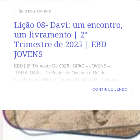
EBD | JOVENS
Lição 08- Davi: um encontro,
um livramento | 2°
Trimestre de 2025 | EBD
JOVENS
EBD | 2° Trimestre De 2025 | CPAD – JOVENS –
TEMA: DAVI – De Pastor de Ovelhas a Rei de
Israel | Escola Bíblica Dominical | Lição 08- Davi: um
encontro, um livramento TEXTO PRINCIPAL “Eu, a
CONTINUE LENDO
→
Sabedoria, habito com a prudência e acho a ciência dos
conselhos.” (Pv 8.12) RESUMO DA LIÇÃO Davi recebeu
um grande livramento a partir de seu encontro com
Abigail. Mesmo diante de um marido tolo, ela era
virtuosa e foi usada por Deus na edificação de seu lar.
LEITURA SEMANAL SEGUNDA – Ec 4.5 O tolo destrói a
própria vidaTERÇA –