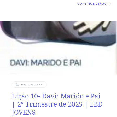
lugar errado e na hora errada TEXTO PRINCIPAL “Cria
CONTINUE LENDO
→
em mim, ó Deus, um coração puro e renova em mim
um espírito reto.” (Sl 51.10) RESUMO DA LIÇÃO O erro
de Davi nos leva ao aprendizado de como vencer as
tentações e manter uma vida reta e santa diante do
Senhor. LEITURA SEMANAL SEGUNDA – Tg 4 7
Resista ao DiaboTERÇA – Tt 2.11-12 Vencendo o
mundoQUARTA
EBD | JOVENS
Lição 10- Davi: Marido e Pai
| 2° Trimestre de 2025 | EBD
JOVENS