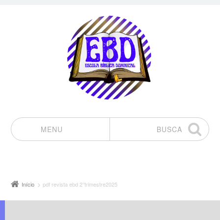
MENU
BUSCA
Pular para o conteúdo
Início
pdf revista ebd 2°trimestre2025