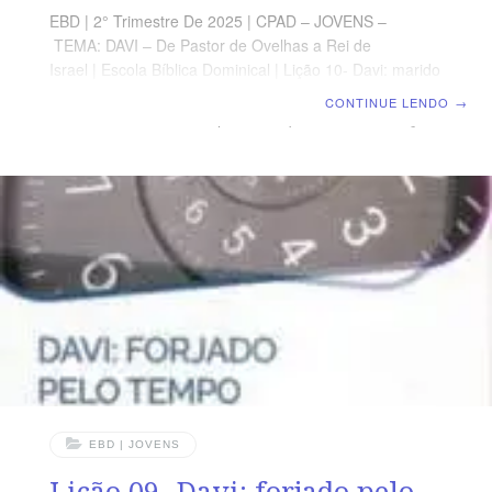
EBD | 2° Trimestre De 2025 | CPAD – JOVENS –
TEMA: DAVI – De Pastor de Ovelhas a Rei de
Israel | Escola Bíblica Dominical | Lição 10- Davi: marido
e pai TEXTO PRINCIPAL “[…] porém eu e a minha casa
CONTINUE LENDO
→
serviremos ao Senhor.” (Js 24.15b) RESUMO DA LIÇÃO
Tanto os erros de Davi quanto os seus acertos nos
trazem grandes ensinamentos e nos convidam a
importantes reflexões. LEITURA SEMANAL SEGUNDA –
1Tm 5.8 O cuidado com a famíliaTERÇA – 2 Rs 4 3-5
Uma família unidaQUARTA – Is 49-15.16 O Senhor não
se esquece dos seusQUINTA
EBD | JOVENS
Lição 09- Davi: forjado pelo