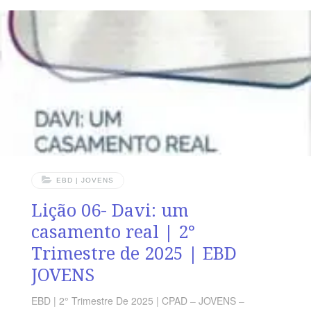
se cansarão; caminharão e não se fatigarão.” (Is 40.31)
RESUMO DA LIÇÃO Em meio às perseguições e
adversidades, Davi foi sendo preparado por Deus para
a missão que a ele estava reservada, mantendo-se
sempre fiel e íntegro. LEITURA SEMANAL SEGUNDA –
SL
EBD | JOVENS
Lição 06- Davi: um
casamento real | 2°
Trimestre de 2025 | EBD
JOVENS
EBD | 2° Trimestre De 2025 | CPAD – JOVENS –