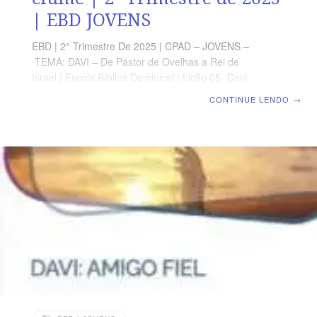
| EBD JOVENS
EBD | 2° Trimestre De 2025 | CPAD – JOVENS –
TEMA: DAVI – De Pastor de Ovelhas a Rei de
Israel | Escola Bíblica Dominical | Lição 05- Davi:
provado pelo ciúme TEXTO PRINCIPAL “Guardem-me a
CONTINUE LENDO
→
sinceridade e a retidão, porquanto espero em ti.” (SI
25.21) RESUMO DA LIÇÃO A vida de Saul foi marcada
pelo ciúme, levando-o a uma implacável perseguição
contra Davi que, por sua vez, foi um homem com
princípios e íntegros. LEITURA SEMANAL SEGUNDA –
Dt 32.16-18 O ciúme zelosoTERÇA – Gl 5.19-21 O
ciúme ruimQUARTA – 1 Sm 24.8-21 Davi poupa a