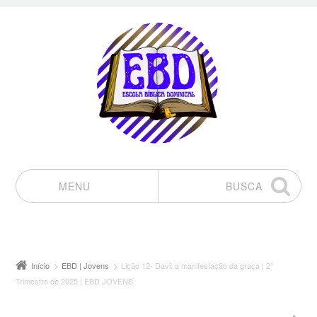
MENU
BUSCA
Pular para o conteúdo
Início
EBD | Jovens
Lição 12- Davi: a manifestação da graça | 2°
Trimestre de 2025 | EBD JOVENS