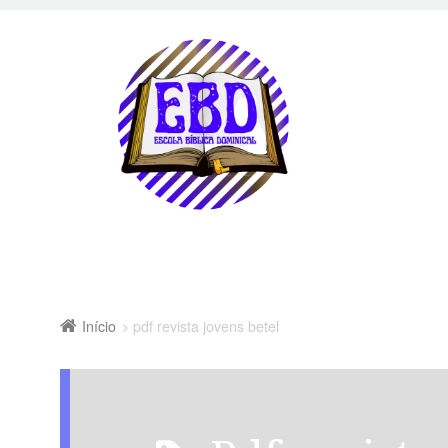
Início
pdf revista jovens betel