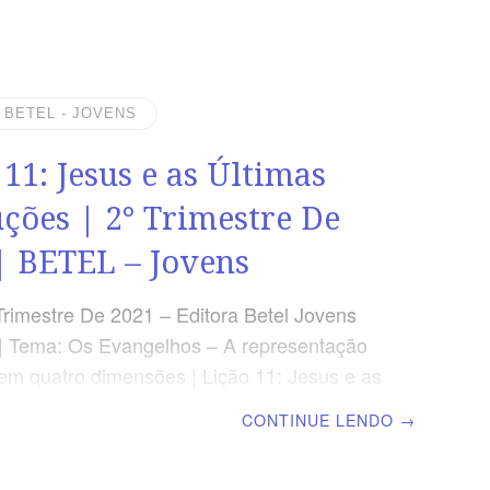
;Compreender o contexto e o conteúdo.
O DO DIA “E o Verbo se fez carne e
tre nós, e vimos a sua glória, como a glória
to do Pai, cheio de graça e verdade”. Jo
| BETEL - JOVENS
DADE APLICADA O Evangelho do Verbo
 11: Jesus e as Últimas
aramente a Divindade de
uções | 2° Trimestre De
| BETEL – Jovens
Trimestre De 2021 – Editora Betel Jovens
| Tema: Os Evangelhos – A representação
em quatro dimensões | Lição 11: Jesus e as
Instruções OBJETIVOS DA LIÇÃO Conhecer
CONTINUE LENDO
→
o Espírito Santo em nossa
reender a responsabilidade de pregar o