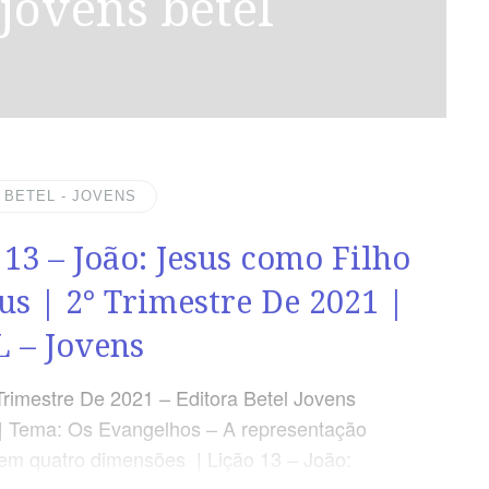
a jovens betel
| BETEL - JOVENS
 13 – João: Jesus como Filho
us | 2° Trimestre De 2021 |
 – Jovens
Trimestre De 2021 – Editora Betel Jovens
| Tema: Os Evangelhos – A representação
em quatro dimensões | Lição 13 – João:
mo Filho de Deus OBJETIVOS DA LIÇÃO