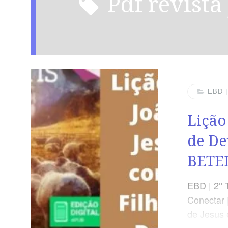
pdf revist
EBD 
Lição
de De
BETEL
EBD | 2° 
Conectar 
de Jesus 
Jesus co