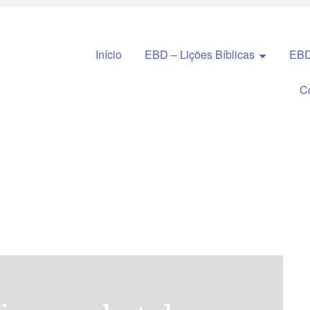
Pular para o conteúdo
Início
EBD – Lições Bíblicas
EBD
C