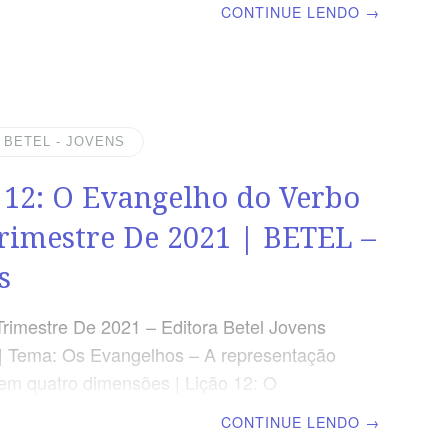
CONTINUE LENDO
→
r o termo Filho de Deus;Explicar a
ia do Evangelho de João;Entender o título,
 Deus. VERSÍCULO DO DIA “Porque Deus
ndo de tal maneira que deu o seu Filho
, para que todo aquele que nele crê não
| BETEL - JOVENS
as tenha a vida eterna”. Jo 3.16 VERDADE
 12: O Evangelho do Verbo
A Os
Trimestre De 2021 | BETEL –
s
Trimestre De 2021 – Editora Betel Jovens
| Tema: Os Evangelhos – A representação
em quatro dimensões | Lição 12: O
o do Verbo OBJETIVOS DA LIÇÃO
CONTINUE LENDO
→
r o termo Verbo;Conhecer a autoria do