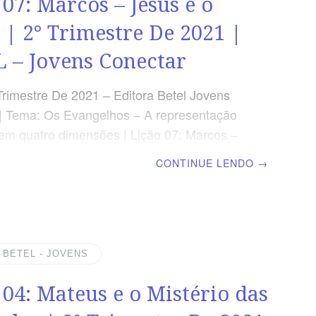
 07: Marcos – Jesus é o
e até o vento
 | 2° Trimestre De 2021 |
 – Jovens Conectar
Trimestre De 2021 – Editora Betel Jovens
| Tema: Os Evangelhos – A representação
em quatro dimensões | Lição 07: Marcos –
o Servo OBJETIVOS DA LIÇÃO Mostrar a
CONTINUE LENDO
→
servo no Antigo Testamento; Analisar a
Marcos em seu Evangelho; Perceber o foco
 em mostrar Jesus como servo. Texto de
ia: Marcos 10.39-45 VERSÍCULO DO DIA “E
disse: Vamos às aldeias vizinhas, para que
| BETEL - JOVENS
mbém pregue, porque para isto eu vim”. Mc
 04: Mateus e o Mistério das