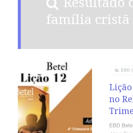
Resultado da busca por:
família cristã
EBD 
Lição
no Re
Trime
EBD Betel