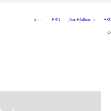
Pular para o conteúdo
Início
EBD – Lições Bíblicas
EBD
C