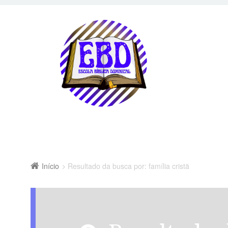
Início
Resultado da busca por: família cristã