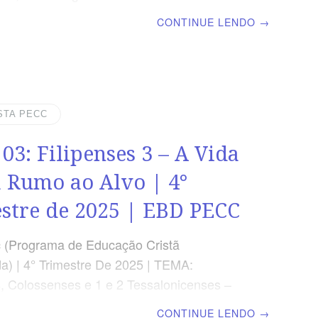
 | Escola Bíblica Dominical | Lição 11: A
CONTINUE LENDO
→
 Entrando na Família de Deus TEXTO
 “Porque não recebestes o espírito de
o, para, outra vez, estardes em temor, mas
 o espírito de adoção de filhos, pelo qual
: Aba, Pai.” (Rm 8.15) RESUMO DA LIÇÃO
STA PECC
, fomos feitos filhos Deus por meio da
 03: Filipenses 3 – A Vida
uiados pelo Espírito e coerdeiros de uma
a gloriosa. LEITURA SEMANAL SEGUNDA
ã Rumo ao Alvo | 4°
stre de 2025 | EBD PECC
 (Programa de Educação Cristã
a) | 4° Trimestre De 2025 | TEMA:
s, Colossenses e 1 e 2 Tessalonicenses –
a a Vida Cristã | Escola Biblica Dominical |
CONTINUE LENDO
→