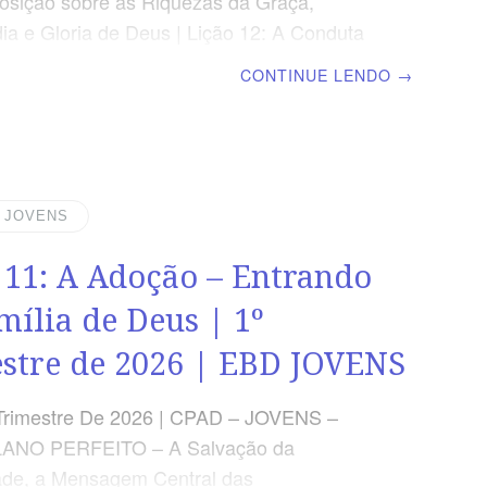
sição sobre as Riquezas da Graça,
dia e Gloria de Deus | Lição 12: A Conduta
o no Relacionamento Familiar | Escola
CONTINUE LENDO
→
ominical TEXTO ÁUREO “Honra a teu pai e
, que é o primeiro mandamento com
.” Efésios 6.2 VERDADE APLICADA
os princípios da Palavra de Deus no
ento familiar contribui na construção de
| JOVENS
nte saudável. OBJETIVOS DA LIÇÃO
 11: A Adoção – Entrando
 submissão como um princípio
resentar as qualidades do amor
mília de Deus | 1º
l.Mostrar a importância da obediência
stre de 2026 | EBD JOVENS
Trimestre De 2026 | CPAD – JOVENS –
ANO PERFEITO – A Salvação da
de, a Mensagem Central das