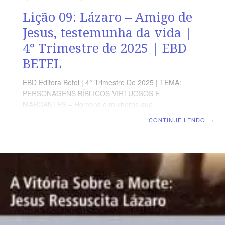
Lição 09: Lázaro – Amigo de
Jesus, testemunha da vida |
4° Trimestre de 2025 | EBD
BETEL
EBD Editora Betel | 4° Trimestre De 2025 | TEMA:
PERSONAGENS BÍBLICOS VIRTUOSOS E
MARCANTES – Homens e mulheres que
permaneceram fiéis a Deus diante das circunstâncias
CONTINUE LENDO
→
da vida | Escola Biblica Dominical | Lição 09: Lázaro –
Amigo de Jesus, testemunha da vida TEXTO ÁUREO
“Assim falou e, depois, disse-lhes: Lázaro, o nosso
amigo, dorme, mas vou despertá-lo do sono”. João
11.11. VERDADE APLICADA Cada discípulo de Cristo é
escolhido por Jesus para fazer a Sua vontade e ser Seu
amigo. OBJETIVOS DA LIÇÃO Identificar a amizade
entre Lázaro e Jesus.Reconhecer a necessidade de