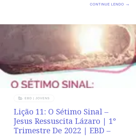
Lição 09: JOÃO 11 – A Ressurreição de Lázaro
CONTINUE LENDO
→
SUPLEMENTO EXCLUSIVO DO PROFESSOR Afora o
suplemento do professor todo o conteúdo de cada lição
é igual para alunos e mestres, inclusive o número da
página ORIENTAÇÃO PEDAGÓGICA Em João 11 há 57
versos, respectivamente. Sugerimos começar a aula
lendo, com os alunos, João 11.21-48 (5 a 7 min.). A
revista funciona como guia de estudo e leitura
complementar, mas
EBD | JOVENS
Lição 11: O Sétimo Sinal –
Jesus Ressuscita Lázaro | 1°
Trimestre De 2022 | EBD –