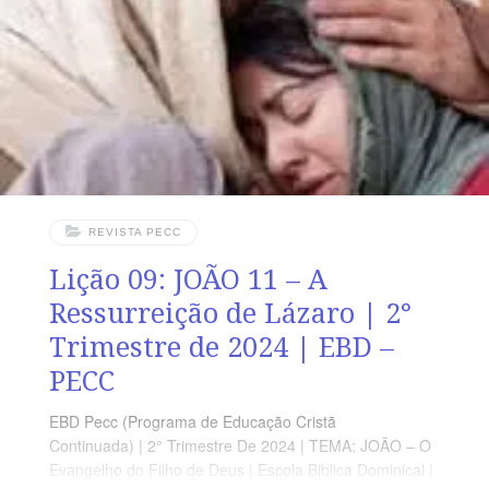
APLICADA A ressurreição de Jesus Cristo é a
segurança daquele que crê no Evangelho e o
fundamento da esperança cristã. OBJETIVOS DA LIÇÃO
Compreender que a crucificação
REVISTA PECC
Lição 09: JOÃO 11 – A
Ressurreição de Lázaro | 2°
Trimestre de 2024 | EBD –
PECC
EBD Pecc (Programa de Educação Cristã
Continuada) | 2° Trimestre De 2024 | TEMA: JOÃO – O
Evangelho do Filho de Deus | Escola Biblica Dominical |