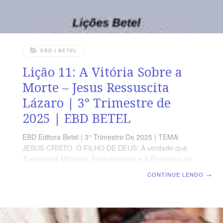
EBD | BETEL
Lição 11: A Vitória Sobre a
Morte – Jesus Ressuscita
Lázaro | 3° Trimestre de
2025 | EBD BETEL
EBD Editora Betel | 3° Trimestre De 2025 | TEMA:
JESUS CRISTO, O FILHO DE DEUS: A verdade que
Transforma Milagres, Ensinamentos e a Promessa da
Vida eterna no Evangelho de João | Escola Biblica
CONTINUE LENDO
→
Dominical | Lição 11: A Vitória Sobre a Morte – Jesus
Ressuscita Lázaro TEXTO ÁUREO “Porque ainda não
sabiam a Escritura, que era necessário que
ressuscitasse dos mortos”. João 20.9. VERDADE