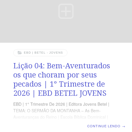
oferece uma poderosa mensagem de esperança,
EBD | BETEL - JOVENS
Lição 04: Bem-Aventurados
os que choram por seus
pecados | 1° Trimestre de
2026 | EBD BETEL JOVENS
EBD | 1° Trimestre De 2026 | Editora Jovens Betel |
TEMA: O SERMÃO DA MONTANHA – As Bem-
Aventuranças do Reino | Escola Bíblica Dominical |
Lição 04: Bem-Aventurados os que choram por seus
CONTINUE LENDO
→
pecados VERSÍCULO DO DIA “Bem-aventurados os que