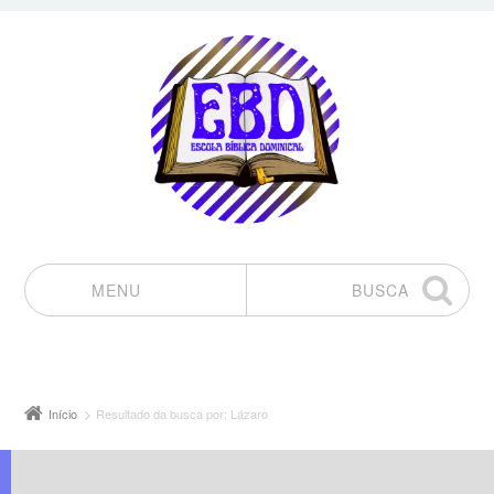
MENU
BUSCA
Pular para o conteúdo
Início
Resultado da busca por: Lázaro