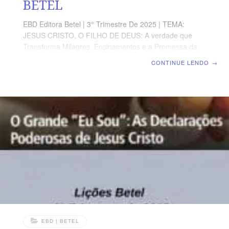
BETEL
EBD Editora Betel | 3° Trimestre De 2025 | TEMA:
JESUS CRISTO, O FILHO DE DEUS: A verdade que
Transforma Milagres, Ensinamentos e a Promessa da
Vida eterna no Evangelho de João | Escola Biblica
CONTINUE LENDO
→
Dominical | Lição 12: A Redenção em Cristo – O
Sacrifício Vicário do Filho de Deus TEXTO ÁUREO
“Disse-lhe Jesus: Eu sou o caminho, e a verdade, e a
vida. Ninguém vem ao Pai, senão por mim”, João 14.6.
VERDADE APLICADA Fé, arrependimento e
perseverança são as condições para desfrutarmos das
bênçãos da gloriosa e perfeita Obra de
EBD | BETEL