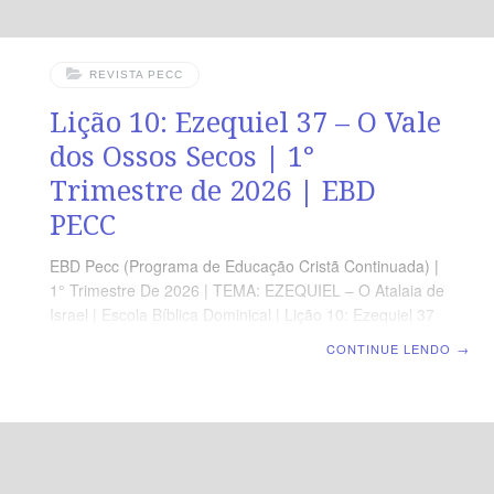
REVISTA PECC
Lição 10: Ezequiel 37 – O Vale
dos Ossos Secos | 1°
Trimestre de 2026 | EBD
PECC
EBD Pecc (Programa de Educação Cristã Continuada) |
1° Trimestre De 2026 | TEMA: EZEQUIEL – O Atalaia de
Israel | Escola Bíblica Dominical | Lição 10: Ezequiel 37
– O Vale dos Ossos Secos ORIENTAÇÃO
CONTINUE LENDO
→
PEDAGÓGICA Em Ezequiel 37.1-14 há 28 versos.
Sugerimos começar a aula lendo, com os alunos,
Ezequiel 37.1-14 (5 a 7min) À revista funciona como
guia de estudo e leitura complementar, mas não
substitui a leitura da Bíblia Professor(a), esta lição trata
de uma das passagens mais conhecidas de Ezequiel e