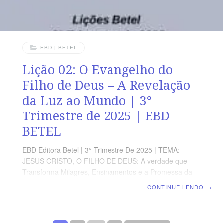
EBD | BETEL
Lição 02: O Evangelho do
Filho de Deus – A Revelação
da Luz ao Mundo | 3°
Trimestre de 2025 | EBD
BETEL
EBD Editora Betel | 3° Trimestre De 2025 | TEMA:
JESUS CRISTO, O FILHO DE DEUS: A verdade que
Transforma Milagres, Ensinamentos e a Promessa da
Vida eterna no Evangelho de João | Escola Biblica
CONTINUE LENDO
→
Dominical | Lição 02: O Evangelho do Filho de Deus – A
Revelação da Luz ao Mundo TEXTO ÁUREO “No
princípio, era o Verbo, e o Verbo estava com Deus, e o