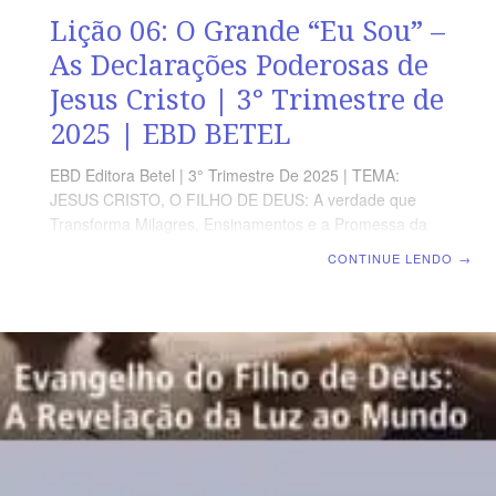
Lição 06: O Grande “Eu Sou” –
As Declarações Poderosas de
Jesus Cristo | 3° Trimestre de
2025 | EBD BETEL
EBD Editora Betel | 3° Trimestre De 2025 | TEMA:
JESUS CRISTO, O FILHO DE DEUS: A verdade que
Transforma Milagres, Ensinamentos e a Promessa da
Vida eterna no Evangelho de João | Escola Biblica
CONTINUE LENDO
→
Dominical | Lição 06: O Grande “Eu Sou” – As
Declarações Poderosas de Jesus Cristo TEXTO ÁUREO
“Disse-lhes Jesus: Em verdade, em verdade vos digo
que, antes que Abraão existisse, eu sou”, João 8.58.
VERDADE APLICADA Jesus Cristo é o Filho de Deus,
enviado ao mundo para oferecer salvação a todos que
creem n’Ele. Além de redimir, Ele