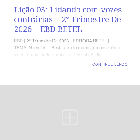
Lição 03: Lidando com vozes
contrárias | 2° Trimestre De
2026 | EBD BETEL
EBD | 2° Trimestre De 2026 | EDITORA BETEL |
TEMA: Neemias – Restaurando muros, reconstruindo
vidas e renovando propósitos | Escola Bíblica
Dominical | Lição 03: Lidando com vozes contrárias
CONTINUE LENDO
→
TEXTO ÁUREO “Então lhes disse: Bem vedes vós a
miséria em que estamos, que Jerusalém está assolada
e que as suas portas têm sido queimadas a fogo; vinde,
pois, e reedifiquemos o muro de Jerusalém e não
estejamos mais em opróbrio”, Neemias 2.17 VERDADE
APLICADA É preciso buscar equilíbrio e maturidade em
Deus para enfrentar as oposições que venham a surgir