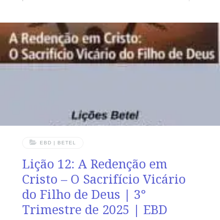
choram, porque eles serão consolados”. Mateus 5.4
Texto de Referência: Joel 2.12,13 OBJETIVOS DA
LIÇÃO Enfatizar que o choro de arrependimento gera
transformação;Reconhecer que o choro sincero pode
ser um catalisador de mudança;Saber que um dia as
nossas lágrimas cessarão. VERDADE APLICADA Quem
dedica
EBD | BETEL
Lição 12: A Redenção em
Cristo – O Sacrifício Vicário
do Filho de Deus | 3°
Trimestre de 2025 | EBD