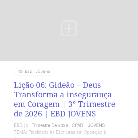
pporque deu do seu pão ao pobre”, Provérbios 22.9
VERDADE APLICADA A generosidade é uma virtude
que agrada a Deus e favorece o próximo. OBJETIVOS
DA LIÇÃO Compreender o conceito da generosidade
bíblica.Ressaltar
EBD | JOVENS
Lição 06: Gideão – Deus
Transforma a insegurança
em Coragem | 3° Trimestre
de 2026 | EBD JOVENS
EBD | 3° Trimestre De 2026 | CPAD – JOVENS –
TEMA: Fidelidade às Escrituras em Oposição à