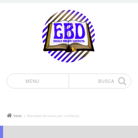
MENU
BUSCA
Pular para o conteúdo
Início
Resultado da busca por: confiança