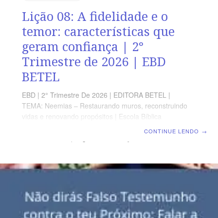
Lição 08: A fidelidade e o
temor: características que
geram confiança | 2°
Trimestre de 2026 | EBD
BETEL
EBD | 2° Trimestre De 2026 | EDITORA BETEL |
TEMA: Neemias – Restaurando muros, reconstruindo
vidas e renovando propósitos | Escola Bíblica
Dominical | Lição 08: A fidelidade e o temor:
CONTINUE LENDO
→
características que geram confiança TEXTO ÁUREO
“Eu nomeei a Hanani, meu irmão, e a Hananias, maioral
da fortaleza, sobre Jerusalém, porque era homem fiel e
temente a Deus, mais do que muitos” Neemias 7.2
VERDADE APLICADA Fidelidade e temor a Deus devem
caracterizar o discípulo de Cristo em todas as áreas da
vida. OBJETIVOS DA LIÇÃO Ressaltar o caráter fiel de