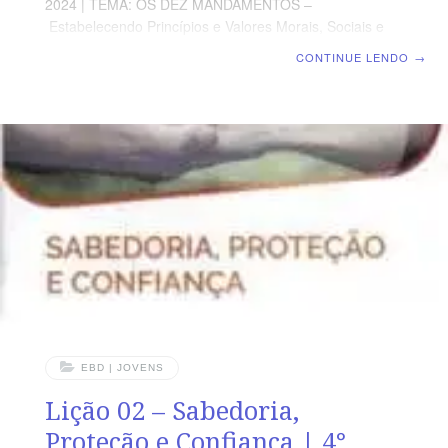
2024 | TEMA: OS DEZ MANDAMENTOS –
Estabelecendo Princípios e Valores Morais, Sociais e
Espirituais Imutáveis para uma Vida Abençoada | Escola
CONTINUE LENDO
→
Biblica Dominical | Lição 10: Não dirás Falso
Testemunho contra o teu Próximo: Falar a verdade é
fundamental para a confiança e integridade nas
relações humanas TEXTO ÁUREO “Não admitirás falso
rumor e não porás a tua mão com o ímpio, para seres
testemunha falsa” Êxodo 23.1 VERDADE APLICADA Por
sermos discípulos de Cristo, somos chamados e
capacitados para andar, amar, falar e viver na verdade
EBD | JOVENS
Lição 02 – Sabedoria,
Proteção e Confiança | 4°