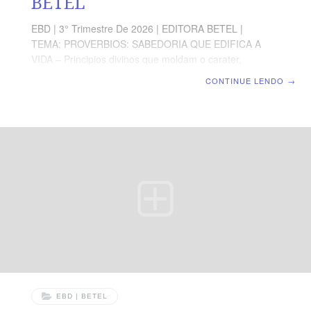
BETEL
EBD | 3° Trimestre De 2026 | EDITORA BETEL |
TEMA: PROVERBIOS: SABEDORIA QUE EDIFICA A
VIDA – Principios divinos que moldam o carater,
fortalecem a fé e abençoam a familia. | Escola Bíblica
CONTINUE LENDO
→
Dominical | Lição 08: Pais e filhos – A Responsabilidade
de guiar e a Graça de seguir TEXTO ÁUREO Pais e
filhos: a responsabilidade de guiar e a graça de seguir
“Ouvi, filhos, a correção do pai, e estai atentos para
conhecerdes a prudência”, Provérbios 4.1 VERDADE
APLICADA Educar os filhos é um chamado Divino
confiado aos pais, que devem exercê-lo com
EBD | BETEL