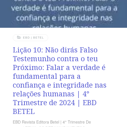
EBD | BETEL
Lição 10: Não dirás Falso
Testemunho contra o teu
Próximo: Falar a verdade é
fundamental para a
confiança e integridade nas
relações humanas | 4°
Trimestre de 2024 | EBD
BETEL
EBD Revista Editora Betel | 4° Trimestre De