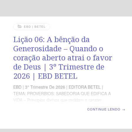
EBD | BETEL
Lição 06: A bênção da
Generosidade – Quando o
coração aberto atrai o favor
de Deus | 3º Trimestre de
2026 | EBD BETEL
EBD | 3° Trimestre De 2026 | EDITORA BETEL |
TEMA: PROVERBIOS: SABEDORIA QUE EDIFICA A
VIDA – Principios divinos que moldam o carater,
fortalecem a fé e abençoam a familia. | Escola Bíblica
CONTINUE LENDO
→
Dominical | Lição 06: A bênção da Generosidade –
Quando o coração aberto atrai o favor de Deus TEXTO
ÁUREO “O que é de bons olhos será abençoado,