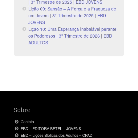
| 3° Trimestre de 2025 | EBD JOVENS
Lição 09: Sansão – A Força e a Fraqueza de
um Jovem | 3° Trimestre de 2025 | EBD
JOVENS
Lição 10: Uma Esperança Inabalável perante
os Poderosos | 3º Trimestre de 2026 | EBD
ADULTOS
Sobre
Contato
EBD – EDITORA BETEL – JOVENS
EBD – Lições Bíblicas dos Adultos – CPAD