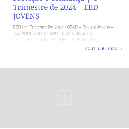
Trimestre de 2024 | EBD
JOVENS
EBD | 4° Trimestre De 2024 | CPAD – Revista Jovens –
ALCANCE UM FUTURO FELIZ E SEGURO –
Conselhos de Salomão no livro de Provérbios: Um
convite à sabedoria e às promessas de proteção
CONTINUE LENDO
→
| Escola Bíblica Dominical | Lição 02 – Sabedoria,
Proteção e Confiança TEXTO PRINCIPAL “Então,
andarás com confiança no teu caminho, e não
tropeçarás no teu pé. Quando te deitares, não temerás;
sim, tu te deitarás, e o teu sono será suave.” (Pv
3.23,24) RESUMO DA LIÇÃO Quem cultiva a sabedoria
bíblica no coração desfruta de proteção e confiança na