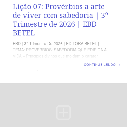
Lição 07: Provérbios a arte
de viver com sabedoria | 3º
Trimestre de 2026 | EBD
BETEL
EBD | 3° Trimestre De 2026 | EDITORA BETEL |
TEMA: PROVERBIOS: SABEDORIA QUE EDIFICA A
VIDA – Principios divinos que moldam o carater,
fortalecem a fé e abençoam a familia. | Escola Bíblica
CONTINUE LENDO
→
Dominical | Lição 07: Provérbios a arte de viver com
sabedoria TEXTO ÁUREO “O caminho do tolo é reto
aos seus olhos, mas o que dá ouvidos ao conselho é
sábio”,Provérbios 12.15 VERDADE APLICADA Andar em
Espírito nos guia ao discernimento e à aplicabilidade
dos conselhos da Palavrade Deus em todas as áreas da
vida OBJETIVOS DA LIÇÃO Compreender a importância