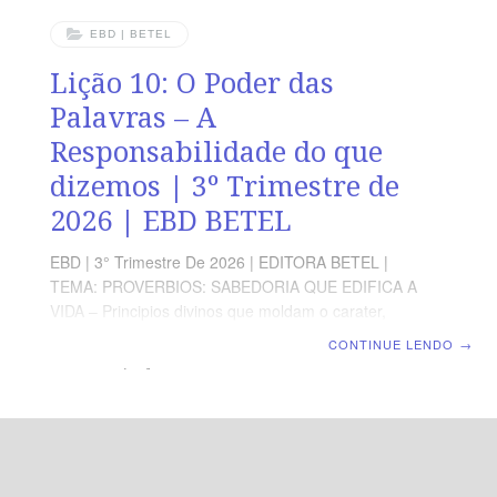
EBD | BETEL
Lição 10: O Poder das
Palavras – A
Responsabilidade do que
dizemos | 3º Trimestre de
2026 | EBD BETEL
EBD | 3° Trimestre De 2026 | EDITORA BETEL |
TEMA: PROVERBIOS: SABEDORIA QUE EDIFICA A
VIDA – Principios divinos que moldam o carater,
fortalecem a fé e abençoam a familia. | Escola Bíblica
CONTINUE LENDO
→
Dominical | Lição 10: O Poder das Palavras – A
Responsabilidade do que dizemos TEXTO ÁUREO “A
boca do justo é manancial de vida, mas a violência
cobre a boca dos ímpios”, Provérbios 10.11 VERDADE
APLICADA As palavras podem edificar ou destruir, por
isso devemos pedir ao Espírito Santo que nos conceda