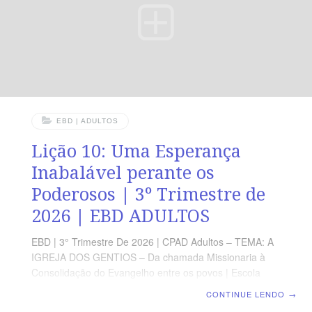
sabedoria ao usá-las OBJETIVOS DA LIÇÃO Saber que
nossas palavras
EBD | ADULTOS
Lição 10: Uma Esperança
Inabalável perante os
Poderosos | 3º Trimestre de
2026 | EBD ADULTOS
EBD | 3° Trimestre De 2026 | CPAD Adultos – TEMA: A
IGREJA DOS GENTIOS – Da chamada Missionaria à
Consolidação do Evangelho entre os povos | Escola
Biblica Dominical | Lição 10: Uma Esperança Inabalável
CONTINUE LENDO
→
perante os Poderosos TEXTO ÁUREO “E, por isso,