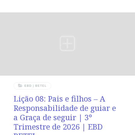
procuro sempre ter uma consciência sem ofensa, tanto
para com Deus como para com os homens.” (At 24.16).
VERDADE PRÁTICA A fidelidade ao Evangelho se
expressa em uma consciência irrepreensível diante de
Deus e dos homens. LEITURA DIÁRIA Segunda — At
24.4,5 A fidelidade ao Evangelho pode gerar acusações
injustasTerça — At 24.10-13 Uma
EBD | BETEL
Lição 08: Pais e filhos – A
Responsabilidade de guiar e
a Graça de seguir | 3º
Trimestre de 2026 | EBD