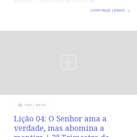
Apostasia – Lições Espirituais no Livro de
Juízes | Escola Bíblica Dominical | Lição 06: Gideão –
CONTINUE LENDO
→
Deus Transforma a insegurança em Coragem TEXTO
PRINCIPAL “Então, o Anjo do Senhor lhe apareceu e lhe
disse: O Senhor é contigo, varão valoroso.” (Jz 6.12).
RESUMO DA LIÇÃO Mesmo diante das limitações, Deus
capacita e conduz à vitória aqueles que confiam nEle.
LEITURA SEMANAL SEGUNDA — 1Tm 4.2 O perigo da
mente cauterizadaTERÇA — Jo 10.10 As ações do
EBD | BETEL
Lição 04: O Senhor ama a
verdade, mas abomina a