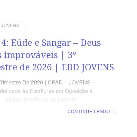
e os teus ouvidos, às palavras do
ento”, Provérbios 23.12 VERDADE
A verdadeira sabedoria não rejeita a
| JOVENS
a no processo do aperfeiçoamento cristão
 4: Eúde e Sangar – Deus
S DA LIÇÃO Saber que a disciplina do
va à obediência.Compreender a relevância
s improváveis | 3º
lina para uma vida
stre de 2026 | EBD JOVENS
Trimestre De 2026 | CPAD – JOVENS –
elidade às Escrituras em Oposição à
– Lições Espirituais no Livro de
scola Bíblica Dominical | Lição 4: Eúde e
CONTINUE LENDO
→
 Deus usa os improváveis TEXTO
 “Então, os filhos de Israel clamaram ao
 o Senhor lhes levantou um libertador: