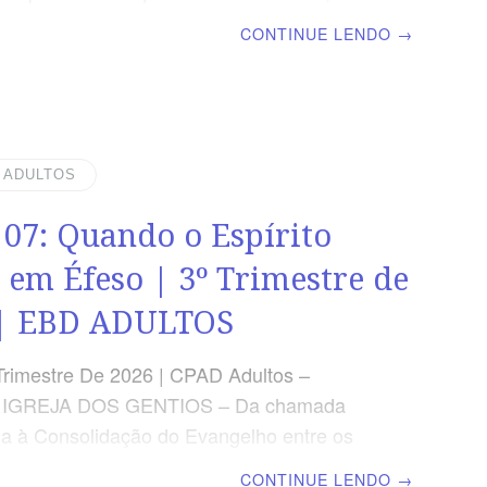
 a fé e abençoam a familia. | Escola Bíblica
CONTINUE LENDO
→
| Lição 07: Provérbios a arte de viver com
 TEXTO ÁUREO “O caminho do tolo é reto
olhos, mas o que dá ouvidos ao conselho é
rovérbios 12.15 VERDADE APLICADA Andar
to nos guia ao discernimento e à
| ADULTOS
idade dos conselhos da Palavrade Deus em
 07: Quando o Espírito
 áreas da vida OBJETIVOS DA LIÇÃO
der a importância
 em Éfeso | 3º Trimestre de
 | EBD ADULTOS
Trimestre De 2026 | CPAD Adultos –
 IGREJA DOS GENTIOS – Da chamada
ia à Consolidação do Evangelho entre os
scola Biblica Dominical | Lição 07: Quando o
CONTINUE LENDO
→