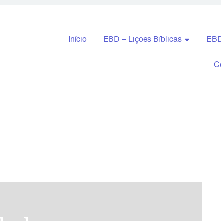
Pular para o conteúdo
Início
EBD – Lições Bíblicas
EBD
C