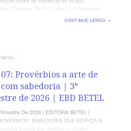
sição sobre as Riquezas da Graça,
ia e Gloria de Deus | Lição 11: A Plenitude
to Santo | Escola Biblica Dominical TEXTO
CONTINUE LENDO
→
 não vos embriagueis com vinho, em que
da, mas enchei-vos do Espírito.” Efésios
DADE APLICADA Sermos cheios do
Santo afeta o modo como nos comportamos
 as áreas da nossa vida. OBJETIVOS DA
| BETEL
correr acerca da prática dos valores
 07: Provérbios a arte de
Ensinar sobre o propósito divino para nossas
licar o que é uma
 com sabedoria | 3º
stre de 2026 | EBD BETEL
Trimestre De 2026 | EDITORA BETEL |
ROVERBIOS: SABEDORIA QUE EDIFICA A
incipios divinos que moldam o carater,