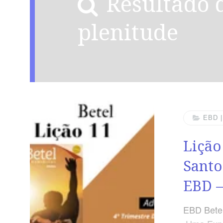
Resultado da busca por:
plenitude
EBD 
Lição
Santo
EBD –
EBD Betel