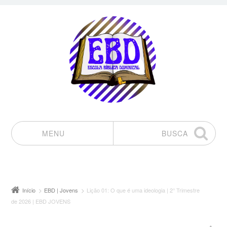
MENU
BUSCA
Pular para o conteúdo
Início
EBD | Jovens
Lição 01: O que é uma ideologia | 2° Trimestre
de 2026 | EBD JOVENS