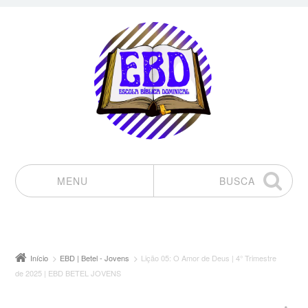
MENU
BUSCA
Pular para o conteúdo
Início
EBD | Betel - Jovens
Lição 05: O Amor de Deus | 4° Trimestre
de 2025 | EBD BETEL JOVENS