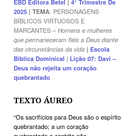
EBD
Editora Betel
|
4° Trimestre De
2025
|
TEMA
: PERSONAGENS
BÍBLICOS VIRTUOSOS E
MARCANTES –
Homens e mulheres
que permaneceram fiéis a Deus diante
das circunstâncias da vida
|
Escola
Biblica Dominical
|
Lição 07: Davi –
Deus não rejeita um coração
quebrantado
TEXTO ÁUREO
“Os sacrifícios para Deus são o espírito
quebrantado; a um coração
quebrantado e contrito não