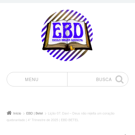
MENU
BUSCA
Pular para o conteúdo
Início
EBD | Betel
Lição 07: Davi – Deus não rejeita um coração
quebrantado | 4° Trimestre de 2025 | EBD BETEL