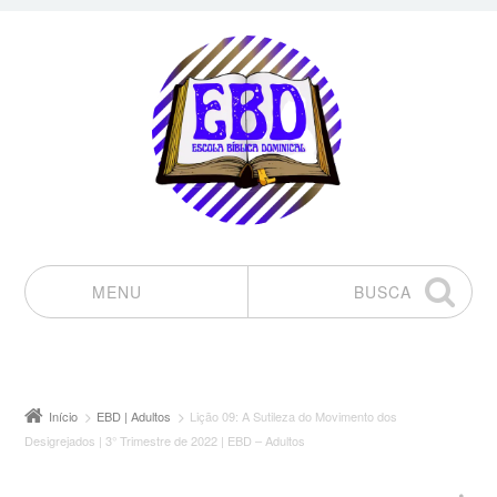
MENU
BUSCA
Pular para o conteúdo
Início
EBD | Adultos
Lição 09: A Sutileza do Movimento dos
Desigrejados | 3° Trimestre de 2022 | EBD – Adultos