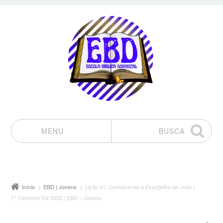
MENU
BUSCA
Pular para o conteúdo
Início
EBD | Jovens
Lição 01: Conhecendo o Evangelho de João |
1° Trimestre De 2022 | EBD – Jovens