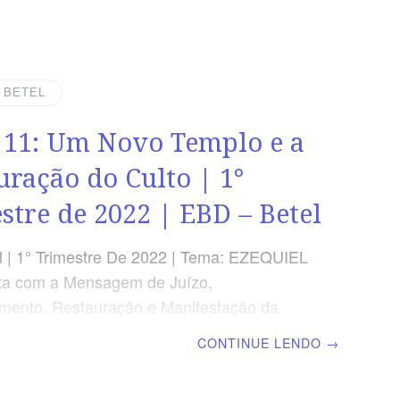
EO “E levantou-me o Espírito e me levou
nterior; e eis que a glória do Senhor encheu
.” Ezequiel 43.5 VERDADE APLICADA Deus
ca a viver em santidade para que se
| BETEL
 nós o propósito da nossa existência:
 11: Um Novo Templo e a
amento com Deus. OBJETIVOS DA LIÇÃO
que Deus
uração do Culto | 1°
stre de 2022 | EBD – Betel
 | 1° Trimestre De 2022 | Tema: EZEQUIEL
ta com a Mensagem de Juízo,
mento, Restauração e Manifestação da
 Deus | Lição 11: Um Novo Templo e a
CONTINUE LENDO
→
ão do Culto | Escola Biblica Dominical
REO “E disse-me o homem: Filho do