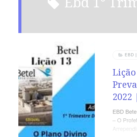
ebd 1° Tri
EBD 
Lição
Preva
2022 
EBD Betel
– O Profe
Arrependi
Gloria de