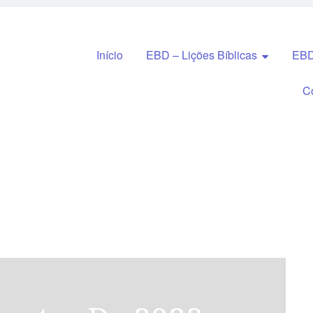
Pular para o conteúdo
Início
EBD – Lições Bíblicas
EBD
C