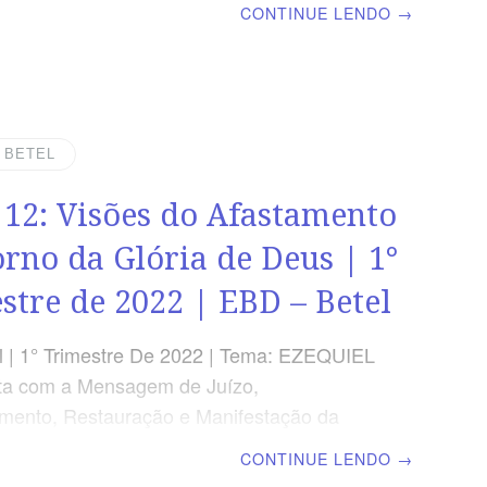
CONTINUE LENDO
→
rá | Escola Biblica Dominical TEXTO
o nome da cidade desde aquele dia será:
Está Ali.” Ezequiel 48.35 VERDADE
O perfeito e maravilhoso plano divino para
o será cumprido, pois o Senhor é o Todo-
| BETEL
. OBJETIVOS DA LIÇÃO Mostrar as
 12: Visões do Afastamento
s de destruir o povo de Deus.Ressaltar
 plano divino e a escatologia.Ensinar sobre
orno da Glória de Deus | 1°
stre de 2022 | EBD – Betel
 | 1° Trimestre De 2022 | Tema: EZEQUIEL
ta com a Mensagem de Juízo,
mento, Restauração e Manifestação da
 Deus | Lição 12: Visões do Afastamento e
CONTINUE LENDO
→
a Glória de Deus | Escola Biblica Dominical