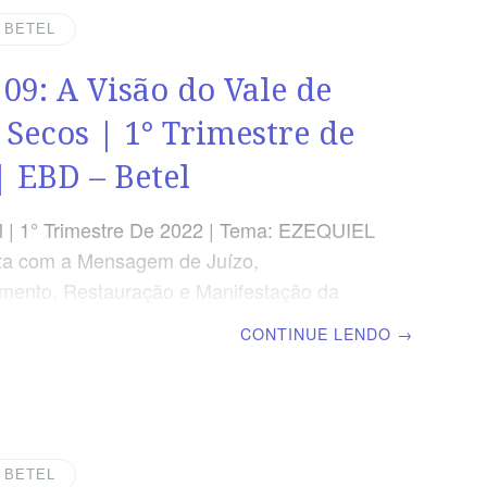
 47.8 VERDADE APLICADA As águas que
| BETEL
o Senhor para o Seu povo produzem
 09: A Visão do Vale de
ção, frutificação e sustentação.
S DA LIÇÃO Mostrar a visão das águas
 Secos | 1° Trimestre de
| EBD – Betel
 | 1° Trimestre De 2022 | Tema: EZEQUIEL
ta com a Mensagem de Juízo,
mento, Restauração e Manifestação da
 Deus | Lição 09: A Visão do Vale de Ossos
CONTINUE LENDO
→
scola Biblica Dominical TEXTO ÁUREO “E
 Filho do homem, poderão viver estes
eu disse: Senhor Jeová, tu o sabes.”
 37.3 VERDADE APLICADA A genuína
o espiritual produz fidelidade e
| BETEL