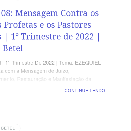
imento com a Palavra de Deus e um viver
 08: Mensagem Contra os
lória de Deus. TEXTOS DE REFERÊNCIA
 371- Veio sobre mim a mão
s Profetas e os Pastores
s | 1° Trimestre de 2022 |
 Betel
 | 1° Trimestre De 2022 | Tema: EZEQUIEL
ta com a Mensagem de Juízo,
mento, Restauração e Manifestação da
 Deus | Lição 08: Mensagem Contra os
CONTINUE LENDO
→
fetas e os Pastores Infiéis | Escola Biblica
l TEXTO ÁUREO “Assim diz o Senhor
 dos profetas loucos, que seguem o seu
pírito e coisas que não viram!” Ezequiel
DADE APLICADA O povo de Deus precisa
| BETEL