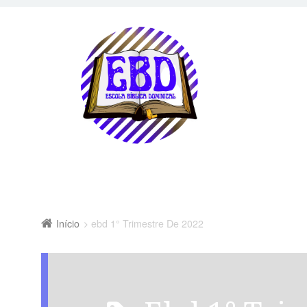
Início
ebd 1° Trimestre De 2022