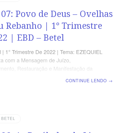
nto para não ser enganado pelos falsos
 07: Povo de Deus – Ovelhas
 OBJETIVOS DA LIÇÃO Alertar contra os
fetas.Advertir acerca dos pastores
u Rebanho | 1° Trimestre
licar
22 | EBD – Betel
 | 1° Trimestre De 2022 | Tema: EZEQUIEL
ta com a Mensagem de Juízo,
mento, Restauração e Manifestação da
 Deus | Lição 07: Povo de Deus – Ovelhas
CONTINUE LENDO
→
banho | Escola Biblica Dominical TEXTO
rque assim diz o Senhor Jeová: Eis que
smo, procurarei as minhas ovelhas e as
.” Ezequiel 34.11 VERDADE APLICADA O
eus é comparado a ovelhas do rebanho do
| BETEL
Pastor. OBJETIVOS DA LIÇÃO Apresentar