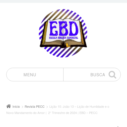
MENU
BUSCA
Pular para o conteúdo
Início
Revista PECC
Lição 10: João 13 – Lição de Humildade e o
Novo Mandamento do Amor | 2° Trimestre de 2024 | EBD – PECC